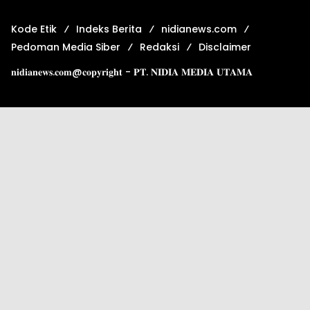
Kode Etik
Indeks Berita
nidianews.com
Pedoman Media Siber
Redaksi
Disclaimer
𝐧𝐢𝐝𝐢𝐚𝐧𝐞𝐰𝐬.𝐜𝐨𝐦@𝐜𝐨𝐩𝐲𝐫𝐢𝐠𝐡𝐭 - 𝐏𝐓. 𝐍𝐈𝐃𝐈𝐀 𝐌𝐄𝐃𝐈𝐀 𝐔𝐓𝐀𝐌𝐀