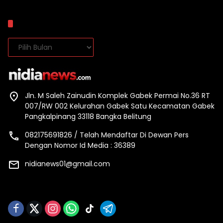
Arsip
Arsip
Jln. M Saleh Zainudin Komplek Gabek Permai No.36 RT
007/RW 002 Kelurahan Gabek Satu Kecamatan Gabek
Pangkalpinang 33118 Bangka Belitung
082175691826 / Telah Mendaftar Di Dewan Pers
Dengan Nomor Id Media : 36389
nidianews01@gmail.com