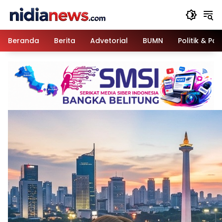
Langsung
ke
konten
Beranda
Berita
Advetorial
BUMN
Politik & Pa