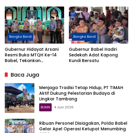
Perdana di MPP Bangka
Aktivitas Ilegal
Barat
Bangka Barat
Bangka Barat
Gubernur Hidayat Arsani
Gubernur Babel Hadiri
Resmi Buka MTQH Ke-14
Sedekah Adat Kapong
Babel, Tekankan
Kundi Bersatu
Penguatan Nilai
Keagamaan dan
Baca Juga
Kerukunan
Menjaga Tradisi Tetap Hidup, PT TIMAH
Aktif Dukung Pelestarian Budaya di
Lingkar Tambang
BUMN
4 Juni 2026
Ribuan Personel Disiagakan, Polda Babel
Gelar Apel Operasi Ketupat Menumbing