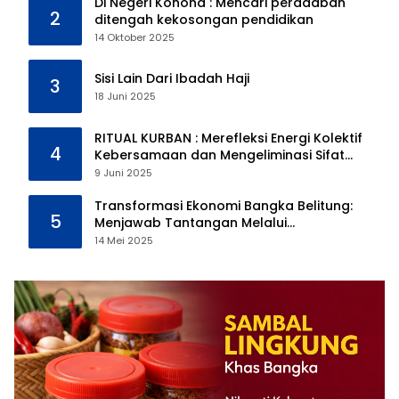
Di Negeri Konoha : Mencari peradaban
2
ditengah kekosongan pendidikan
14 Oktober 2025
Sisi Lain Dari Ibadah Haji
3
18 Juni 2025
RITUAL KURBAN : Merefleksi Energi Kolektif
4
Kebersamaan dan Mengeliminasi Sifat
Kebinatangan Manusia
9 Juni 2025
Transformasi Ekonomi Bangka Belitung:
5
Menjawab Tantangan Melalui
Pengelolaan Sumber Daya Alam yang
14 Mei 2025
Berkelanjutan