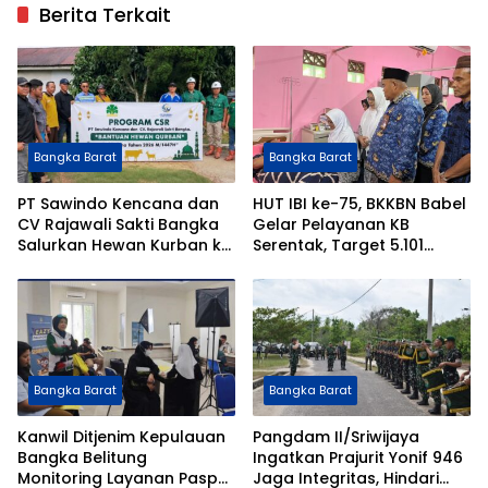
Berita Terkait
Bangka Barat
Bangka Barat
PT Sawindo Kencana dan
HUT IBI ke-75, BKKBN Babel
CV Rajawali Sakti Bangka
Gelar Pelayanan KB
Salurkan Hewan Kurban ke
Serentak, Target 5.101
8 Desa di Bangka Barat
Peserta
dan Bangka
Bangka Barat
Bangka Barat
Kanwil Ditjenim Kepulauan
Pangdam II/Sriwijaya
Bangka Belitung
Ingatkan Prajurit Yonif 946
Monitoring Layanan Paspor
Jaga Integritas, Hindari