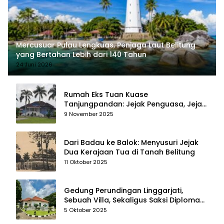
Mercusuar Pulau Lengkuas, Penjaga Laut Belitung
yang Bertahan Lebih dari 140 Tahun
24 Juni 2026
Rumah Eks Tuan Kuase
Tanjungpandan: Jejak Penguasa, Jejak
Kenangan
9 November 2025
Dari Badau ke Balok: Menyusuri Jejak
Dua Kerajaan Tua di Tanah Belitung
11 Oktober 2025
Gedung Perundingan Linggarjati,
Sebuah Villa, Sekaligus Saksi Diplomasi
yang Mengubah Arah Bangsa
5 Oktober 2025