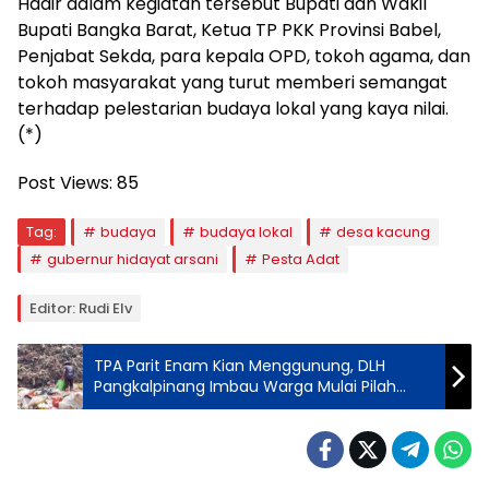
Hadir dalam kegiatan tersebut Bupati dan Wakil
Bupati Bangka Barat, Ketua TP PKK Provinsi Babel,
Penjabat Sekda, para kepala OPD, tokoh agama, dan
tokoh masyarakat yang turut memberi semangat
terhadap pelestarian budaya lokal yang kaya nilai.
(*)
Post Views:
85
Tag:
budaya
budaya lokal
desa kacung
gubernur hidayat arsani
Pesta Adat
Editor: Rudi Elv
TPA Parit Enam Kian Menggunung, DLH
Pangkalpinang Imbau Warga Mulai Pilah
Sampah dari Rumah