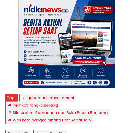
Tag:
gubernur hidayat arsani
Pemkot Pangkalpinang
Silaturahmi Ramadhan dan Buka Puasa Bersama
Wali kota pangkalpinang Prof Saparudin