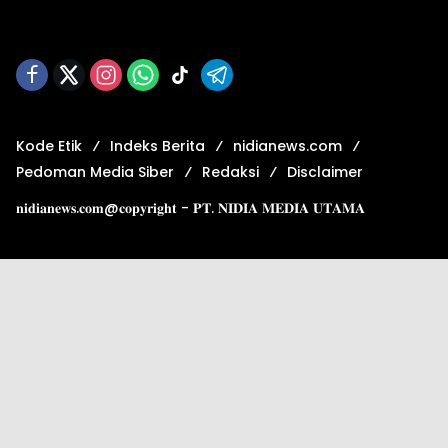
Kode Etik
Indeks Berita
nidianews.com
Pedoman Media Siber
Redaksi
Disclaimer
𝐧𝐢𝐝𝐢𝐚𝐧𝐞𝐰𝐬.𝐜𝐨𝐦@𝐜𝐨𝐩𝐲𝐫𝐢𝐠𝐡𝐭 - 𝐏𝐓. 𝐍𝐈𝐃𝐈𝐀 𝐌𝐄𝐃𝐈𝐀 𝐔𝐓𝐀𝐌𝐀