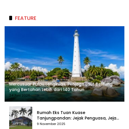
Berkelanjutan
FEATURE
Mercusuar Pulau Lengkuas, Penjaga Laut Belitung
yang Bertahan Lebih dari 140 Tahun
24 Juni 2026
Rumah Eks Tuan Kuase
Tanjungpandan: Jejak Penguasa, Jejak
Kenangan
9 November 2025