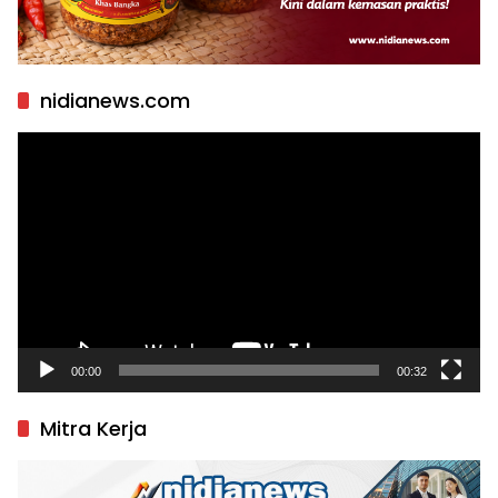
nidianews.com
Pemutar
Video
00:00
00:32
Mitra Kerja