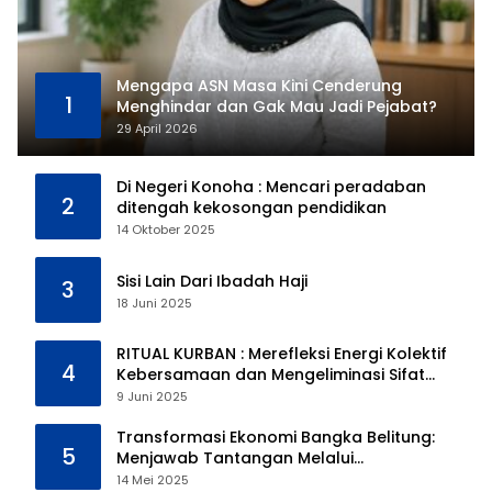
Mengapa ASN Masa Kini Cenderung
1
Menghindar dan Gak Mau Jadi Pejabat?
29 April 2026
Di Negeri Konoha : Mencari peradaban
2
ditengah kekosongan pendidikan
14 Oktober 2025
Sisi Lain Dari Ibadah Haji
3
18 Juni 2025
RITUAL KURBAN : Merefleksi Energi Kolektif
4
Kebersamaan dan Mengeliminasi Sifat
Kebinatangan Manusia
9 Juni 2025
Transformasi Ekonomi Bangka Belitung:
5
Menjawab Tantangan Melalui
Pengelolaan Sumber Daya Alam yang
14 Mei 2025