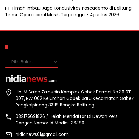
PT Timah Imbau Jaga Kondusivitas Pascademo di Belitung
Timur, Operasional Masih Terganggu
7 Agustus 2026
Arsip
Arsip
Jln. M Saleh Zainudin Komplek Gabek Permai No.36 RT
007/RW 002 Kelurahan Gabek Satu Kecamatan Gabek
Pangkalpinang 33118 Bangka Belitung
082175691826 / Telah Mendaftar Di Dewan Pers
Dengan Nomor Id Media : 36389
nidianews01@gmail.com