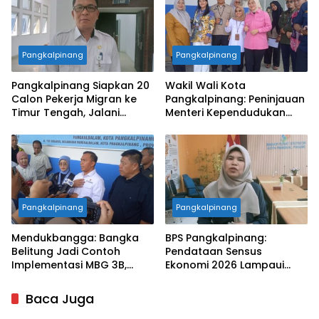
Pangkalpinang
Pangkalpinang
Pangkalpinang Siapkan 20
Wakil Wali Kota
Calon Pekerja Migran ke
Pangkalpinang: Peninjauan
Timur Tengah, Jalani
Menteri Kependudukan
Pelatihan Empat Bulan
Pastikan SPPG Penuhi
Standar Layanan MBG
Pangkalpinang
Pangkalpinang
Mendukbangga: Bangka
BPS Pangkalpinang:
Belitung Jadi Contoh
Pendataan Sensus
Implementasi MBG 3B,
Ekonomi 2026 Lampaui
33.852 Bumil, Busui, dan
Target, Capaian Tembus
Balita Terlayani
85 Persen
Baca Juga