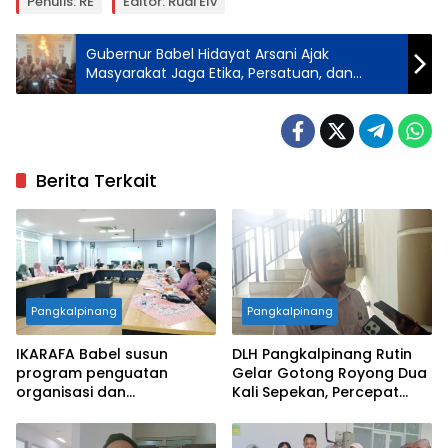
Penulis: RE
Editor: Rudi Elv
Gubernur Babel Hidayat Arsani Ajak
Masyarakat Jaga Etika, Persatuan, dan
Perdamaian di Safari Ramadan
Pangkalpinang
Berita Terkait
Pangkalpinang
Pangkalpinang
IKARAFA Babel susun
DLH Pangkalpinang Rutin
program penguatan
Gelar Gotong Royong Dua
organisasi dan
Kali Sepekan, Percepat
pemberdayaan alumni
Penataan Lingkungan Kota