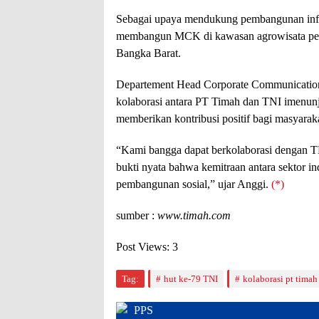
Sebagai upaya mendukung pembangunan infra
membangun MCK di kawasan agrowisata per
Bangka Barat.
Departement Head Corporate Communicatio
kolaborasi antara PT Timah dan TNI imenunj
memberikan kontribusi positif bagi masyarak
“Kami bangga dapat berkolaborasi dengan T
bukti nyata bahwa kemitraan antara sektor 
pembangunan sosial,” ujar Anggi.
(*)
sumber :
www.timah.com
Post Views:
3
Tag:
hut ke-79 TNI
kolaborasi pt timah