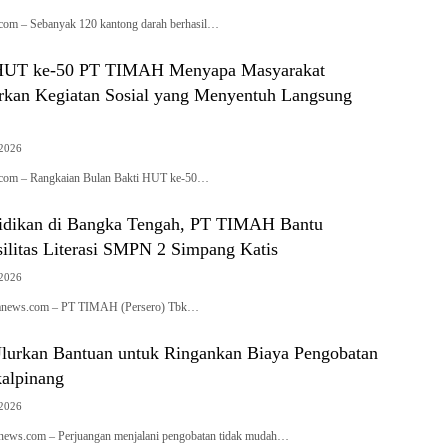
com – Sebanyak 120 kantong darah berhasil…
 HUT ke-50 PT TIMAH Menyapa Masyarakat
rkan Kegiatan Sosial yang Menyentuh Langsung
 2026
.com – Rangkaian Bulan Bakti HUT ke-50…
idikan di Bangka Tengah, PT TIMAH Bantu
ilitas Literasi SMPN 2 Simpang Katis
 2026
ianews.com – PT TIMAH (Persero) Tbk…
rkan Bantuan untuk Ringankan Biaya Pengobatan
kalpinang
 2026
anews.com – Perjuangan menjalani pengobatan tidak mudah…