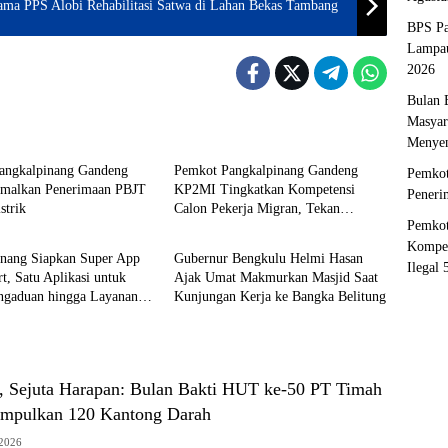
ma PPS Alobi Rehabilitasi Satwa di Lahan Bekas Tambang
BPS Pa
Lampau
2026
Bulan
Masyar
pinang
Pangkalpinang
Menyen
angkalpinang Gandeng
Pemkot Pangkalpinang Gandeng
Pemkot
malkan Penerimaan PBJT
KP2MI Tingkatkan Kompetensi
Peneri
strik
Calon Pekerja Migran, Tekan
pinang
Pangkalpinang
Pemkot
Penempatan Ilegal
Kompet
inang Siapkan Super App
Gubernur Bengkulu Helmi Hasan
Ilegal
, Satu Aplikasi untuk
Ajak Umat Makmurkan Masjid Saat
engaduan hingga Layanan
Kunjungan Kerja ke Bangka Belitung
h, Sejuta Harapan: Bulan Bakti HUT ke-50 PT Timah
umpulkan 120 Kantong Darah
 2026