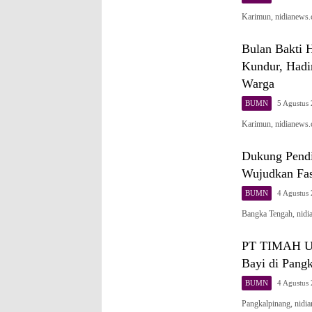
Karimun, nidianews.
Bulan Bakti
Kundur, Hadi
Warga
BUMN
5 Agustus
Karimun, nidianews
Dukung Pend
Wujudkan Fas
BUMN
4 Agustus
Bangka Tengah, nid
PT TIMAH Ulu
Bayi di Pang
BUMN
4 Agustus
Pangkalpinang, nidi