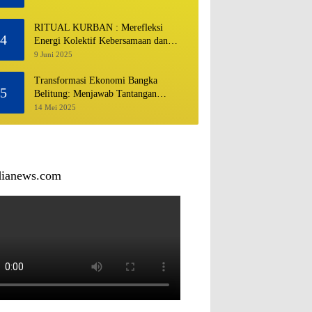
RITUAL KURBAN : Merefleksi
4
Energi Kolektif Kebersamaan dan
Mengeliminasi Sifat Kebinatangan
9 Juni 2025
Manusia
Transformasi Ekonomi Bangka
5
Belitung: Menjawab Tantangan
Melalui Pengelolaan Sumber Daya
14 Mei 2025
Alam yang Berkelanjutan
dianews.com