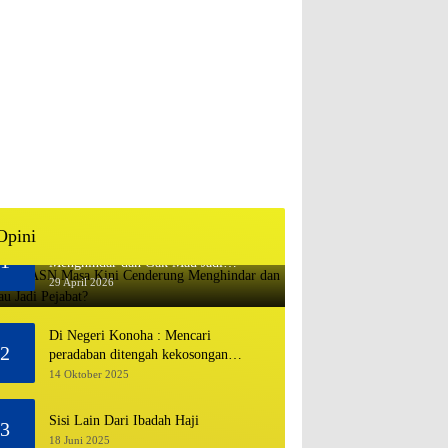
Opini
Mengapa ASN Masa Kini Cenderung
1
Menghindar dan Gak Mau Jadi
Pejabat?
29 April 2026
Di Negeri Konoha : Mencari
2
peradaban ditengah kekosongan
pendidikan
14 Oktober 2025
Sisi Lain Dari Ibadah Haji
3
18 Juni 2025