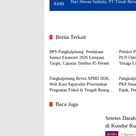
Hari Hewan Sedunia: PT Timah Bersa
Berita Terkait
Pangkalpinang
Pangkal
BPS Pangkalpinang: Pendataan
Pemkot P
Sensus Ekonomi 2026 Lampaui
PLN Opti
Target, Capaian Tembus 85 Persen
Tenaga Li
Pangkalpinang
Pangkal
Pangkalpinang Revisi APBD 2026,
Pangkalp
Wali Kota Saparudin Prioritaskan
PKP Smart
Penguatan Fiskal di Tengah Ruang
Pajak, P
Anggaran Terbatas
Publik
Baca Juga
Setetes Dara
di Kundur K
BUMN
5 Agustus