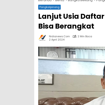
Beranda
Berita
Bangka Belitung
Pang
Pangkalpinang
Lanjut Usia Dafta
Bisa Berangkat
Nidianews.com
2 Min Baca
2 April 2024