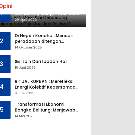
Opini
Mengapa ASN Masa Kini
1
Cenderung Menghindar dan
Gak Mau Jadi Pejabat?
29 April 2026
Di Negeri Konoha : Mencari
2
peradaban ditengah
kekosongan pendidikan
14 Oktober 2025
Sisi Lain Dari Ibadah Haji
3
18 Juni 2025
RITUAL KURBAN : Merefleksi
4
Energi Kolektif Kebersamaan
dan Mengeliminasi Sifat
9 Juni 2025
Kebinatangan Manusia
Transformasi Ekonomi
5
Bangka Belitung: Menjawab
Tantangan Melalui
14 Mei 2025
Pengelolaan Sumber Daya
Alam yang Berkelanjutan