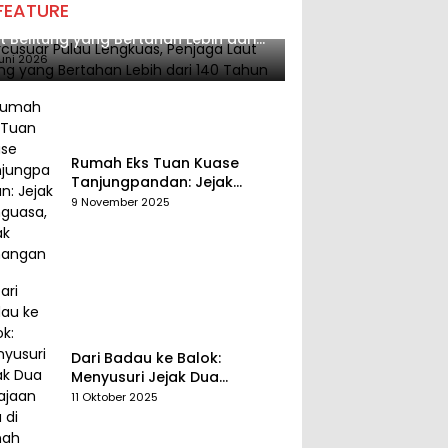
FEATURE
cusuar Pulau Lengkuas, Penjaga
t Belitung yang Bertahan Lebih dari
 Tahun
uni 2026
Rumah Eks Tuan Kuase
Tanjungpandan: Jejak
Penguasa, Jejak Kenangan
9 November 2025
Dari Badau ke Balok:
Menyusuri Jejak Dua
Kerajaan Tua di Tanah
11 Oktober 2025
Belitung