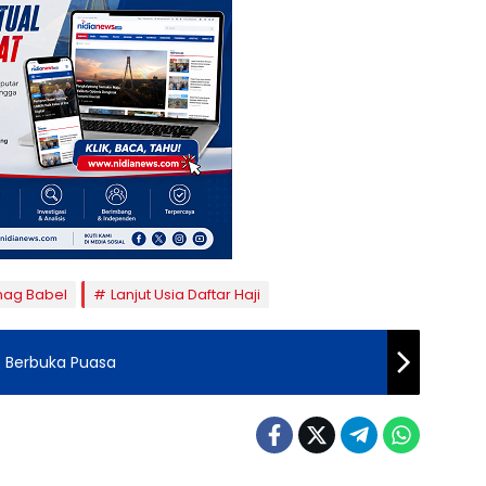
ag Babel
Lanjut Usia Daftar Haji
 Berbuka Puasa