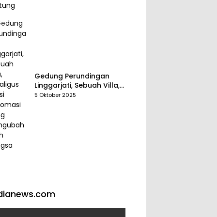
Gedung Perundingan
Linggarjati, Sebuah Villa,
Sekaligus Saksi Diplomasi
5 Oktober 2025
yang Mengubah Arah
Bangsa
dianews.com