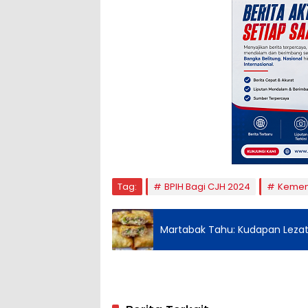
Tag:
BPIH Bagi CJH 2024
Kemen
Martabak Tahu: Kudapan Lezat