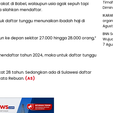
Timah
t di Babel, walaupun usia agak sepuh tapi
Dimin
a silahkan mendaftar.
IKARA
k daftar tunggu menunaikan ibadah haji di
organ
Agust
BNN S
n ke depan sekitar 27.000 hingga 28.000 orang,”
Wujud
7 Agu
mendaftar tahun 2024, maka untuk daftar tunggu
at 28 tahun. Sedangkan ada di Sulawesi daftar
kata Rebuan.
(AS)