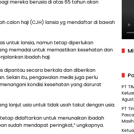
bagi mereka berusia di atas 65 tahun akan
aah calon haji (CJH) lansia yg mendaftar di bawah
tas untuk lansia, namun tetap diperlukan
yang memadai untuk memastikan kesehatan dan
Mi
jalankan ibadah haji.
s dipantau secara berkala dan diberikan
Po
n. Selain itu, pengawalan medis juga perlu
 menangani kondisi kesehatan yang darurat
PT TI
Kelua
Agust
 lanjut usia untuk tidak usah takut dengan usia.
PT Ti
Pasca
 tetap didaftarkan untuk menunaikan ibadah
Masih
pan sudah mendapat peringkat,” ungkapnya.
Ketua 