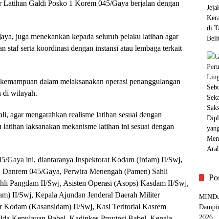
ar Latihan Galdi Posko 1 Korem 045/Gaya berjalan dengan
jaya, juga menekankan kepada seluruh pelaku latihan agar
taf serta koordinasi dengan instansi atau lembaga terkait
 kemampuan dalam melaksanakan operasi penanggulangan
 di wilayah.
i, agar mengarahkan realisme latihan sesuai dengan
 latihan laksanakan mekanisme latihan ini sesuai dengan
Gaya ini, diantaranya Inspektorat Kodam (Irdam) II/Swj,
, Danrem 045/Gaya, Perwira Menengah (Pamen) Sahli
Po
i Pangdam II/Swj, Asisten Operasi (Asops) Kasdam II/Swj,
 II/Swj, Kepala Ajundan Jenderal Daerah Militer
MINDu
r Kodam (Kasansidam) II/Swj, Kasi Teritorial Kasrem
Dampin
2026
da Kepulauan Babel, Kadinkes Provinsi Babel, Kepala