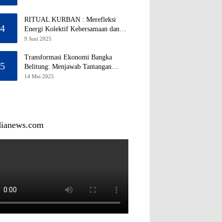
RITUAL KURBAN : Merefleksi
4
Energi Kolektif Kebersamaan dan
Mengeliminasi Sifat Kebinatangan
9 Juni 2025
Manusia
Transformasi Ekonomi Bangka
5
Belitung: Menjawab Tantangan
Melalui Pengelolaan Sumber Daya
14 Mei 2025
Alam yang Berkelanjutan
dianews.com