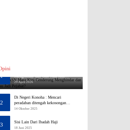
Opini
Mengapa ASN Masa Kini Cenderung
1
Menghindar dan Gak Mau Jadi
Pejabat?
29 April 2026
Di Negeri Konoha : Mencari
2
peradaban ditengah kekosongan
pendidikan
14 Oktober 2025
Sisi Lain Dari Ibadah Haji
3
18 Juni 2025