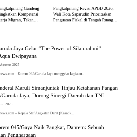
angkalpinang Gandeng
Pangkalpinang Revisi APBD 2026,
ngkatkan Kompetensi
Wali Kota Saparudin Prioritaskan
erja Migran, Tekan
Penguatan Fiskal di Tengah Ruang
n Ilegal
Anggaran Terbatas
ruda Jaya Gelar “The Power of Silaturahmi”
 Aqua Dwipayana
 Agustus 2025
anews.com – Korem 045/Garuda Jaya menggelar kegiatan…
nderal Maruli Simanjuntak Tinjau Ketahanan Pangan
/Garuda Jaya, Dorong Sinergi Daerah dan TNI
Juni 2025
anews.com – Kepala Staf Angkatan Darat (Kasad)…
Korem 045/Gaya Naik Pangkat, Danrem: Sebuah
an Penghargaan