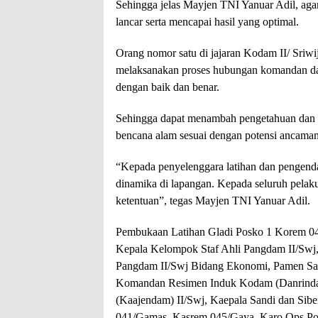
Sehingga jelas Mayjen TNI Yanuar Adil, ag
lancar serta mencapai hasil yang optimal.
Orang nomor satu di jajaran Kodam II/ Sriwi
melaksanakan proses hubungan komandan dan s
dengan baik dan benar.
Sehingga dapat menambah pengetahuan dan
bencana alam sesuai dengan potensi ancaman
“Kepada penyelenggara latihan dan pengendal
dinamika di lapangan. Kepada seluruh pelaku
ketentuan”, tegas Mayjen TNI Yanuar Adil.
Pembukaan Latihan Gladi Posko 1 Korem 045/
Kepala Kelompok Staf Ahli Pangdam II/Swj
Pangdam II/Swj Bidang Ekonomi, Pamen Sahl
Komandan Resimen Induk Kodam (Danrindam)
(Kaajendam) II/Swj, Kaepala Sandi dan Sibe
041/Gamas, Kasrem 045/Gaya, Karo Ops Pol