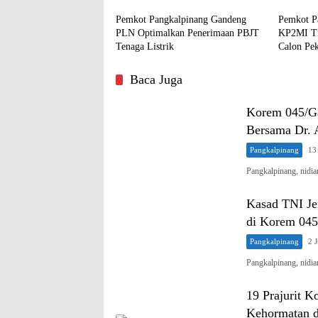
Pemkot Pangkalpinang Gandeng
Pemkot P
PLN Optimalkan Penerimaan PBJT
KP2MI Ti
Tenaga Listrik
Calon Pek
Penempata
Baca Juga
Korem 045/Ga
Bersama Dr.
Pangkalpinang
13
Pangkalpinang, nidi
Kasad TNI Je
di Korem 045
Pangkalpinang
2 
Pangkalpinang, nidi
19 Prajurit 
Kehormatan d