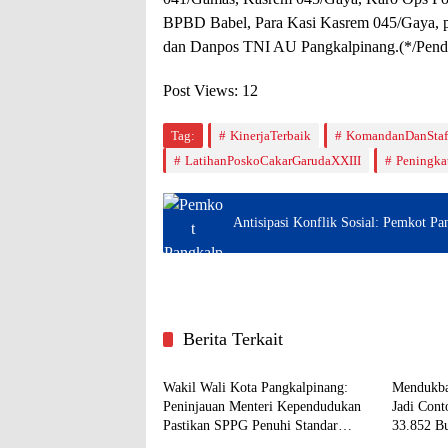
BPBD Babel, Para Kasi Kasrem 045/Gaya, p
dan Danpos TNI AU Pangkalpinang.(*/Pend
Post Views:
12
Tag:
KinerjaTerbaik
KomandanDanSta
LatihanPoskoCakarGarudaXXIII
Peningka
Antisipasi Konflik Sosial: Pemkot P
Berita Terkait
Pangkalpinang
Pangkal
Wakil Wali Kota Pangkalpinang:
Mendukba
Peninjauan Menteri Kependudukan
Jadi Con
Pastikan SPPG Penuhi Standar
33.852 Bu
Pangkalpinang
Pangkal
Layanan MBG
Terlayani