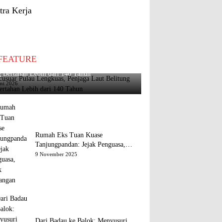
tra Kerja
FEATURE
usuar Pulau Lengkuas, Penjaga Laut Belitung
 Bertahan Lebih dari 140 Tahun
uni 2026
Rumah Eks Tuan Kuase
Tanjungpandan: Jejak Penguasa,
Jejak Kenangan
9 November 2025
Dari Badau ke Balok: Menyusuri