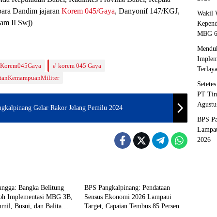
ara Dandim jajaran
Korem 045/Gaya
, Danyonif 147/KGJ,
Wakil 
am II Swj)
Kepend
MBG
Menduk
Implem
fKorem045Gaya
korem 045 Gaya
Terlay
tanKemampuanMiliter
Setete
PT Tim
Agustu
angkalpinang Gelar Rakor Jelang Pemilu 2024
BPS Pa
Lampau
2026
pinang
Pangkalpinang
ngga: Bangka Belitung
BPS Pangkalpinang: Pendataan
toh Implementasi MBG 3B,
Sensus Ekonomi 2026 Lampaui
mil, Busui, dan Balita
Target, Capaian Tembus 85 Persen
pinang
Pangkalpinang