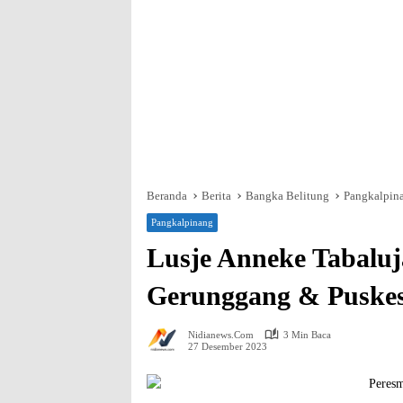
Beranda
Berita
Bangka Belitung
Pangkalpin
Pangkalpinang
Lusje Anneke Tabalu
Gerunggang & Puske
Nidianews.com
3 Min Baca
27 Desember 2023