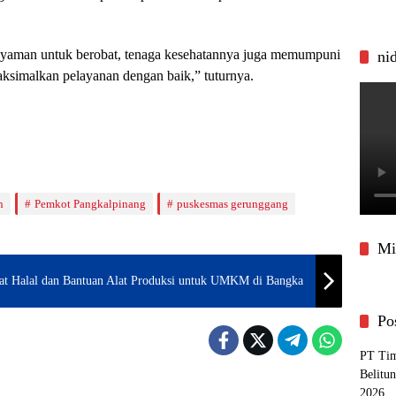
nyaman untuk berobat, tenaga kesehatannya juga memumpuni
ni
ksimalkan pelayanan dengan baik,” tuturnya.
n
Pemkot Pangkalpinang
puskesmas gerunggang
Mi
ikat Halal dan Bantuan Alat Produksi untuk UMKM di Bangka
Po
PT Tim
Belitu
pinang
Pangkalpinang
2026