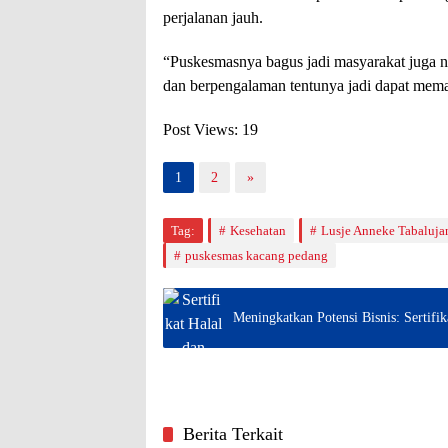
perjalanan jauh.
“Puskesmasnya bagus jadi masyarakat juga 
dan berpengalaman tentunya jadi dapat mema
Post Views:
19
1
2
»
Tag:
Kesehatan
Lusje Anneke Tabaluja
puskesmas kacang pedang
Meningkatkan Potensi Bisnis: Sertif
Berita Terkait
Pangkalpinang
Pangkal