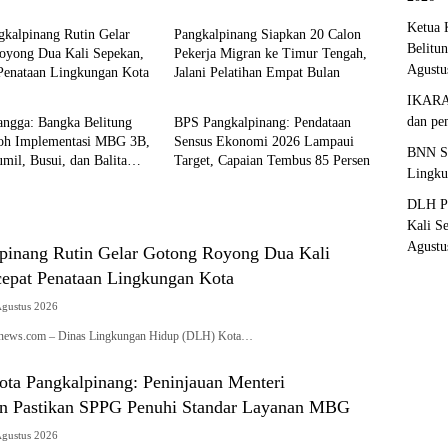
Ketua 
kalpinang Rutin Gelar
Pangkalpinang Siapkan 20 Calon
Belitu
oyong Dua Kali Sepekan,
Pekerja Migran ke Timur Tengah,
Agustu
 Penataan Lingkungan Kota
Jalani Pelatihan Empat Bulan
pinang
Pangkalpinang
IKARAF
dan pe
ngga: Bangka Belitung
BPS Pangkalpinang: Pendataan
toh Implementasi MBG 3B,
Sensus Ekonomi 2026 Lampaui
BNN Sa
mil, Busui, dan Balita
Target, Capaian Tembus 85 Persen
Lingku
DLH Pa
Kali S
Agustu
inang Rutin Gelar Gotong Royong Dua Kali
cepat Penataan Lingkungan Kota
Agustus 2026
ianews.com – Dinas Lingkungan Hidup (DLH) Kota…
ota Pangkalpinang: Peninjauan Menteri
n Pastikan SPPG Penuhi Standar Layanan MBG
Agustus 2026