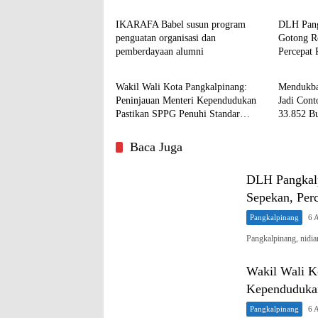
IKARAFA Babel susun program
DLH Pang
penguatan organisasi dan
Gotong R
pemberdayaan alumni
Percepat
Pangkalpinang
Pangkal
Wakil Wali Kota Pangkalpinang:
Mendukba
Peninjauan Menteri Kependudukan
Jadi Con
Pastikan SPPG Penuhi Standar
33.852 Bu
Layanan MBG
Terlayani
Baca Juga
DLH Pangkalp
Sepekan, Per
Pangkalpinang
6 
Pangkalpinang, nid
Wakil Wali K
Kependuduka
Pangkalpinang
6 