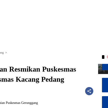
ang
jan Resmikan Puskesmas
smas Kacang Pedang