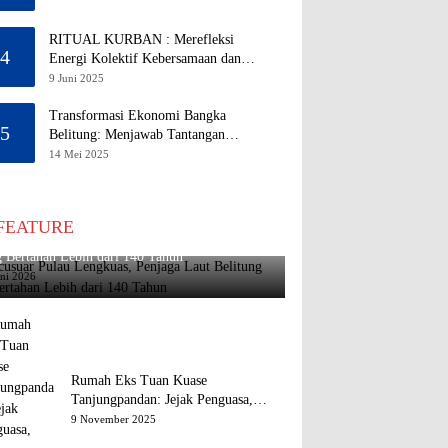
RITUAL KURBAN : Merefleksi
4
Energi Kolektif Kebersamaan dan
Mengeliminasi Sifat Kebinatangan
9 Juni 2025
Manusia
Transformasi Ekonomi Bangka
5
Belitung: Menjawab Tantangan
Melalui Pengelolaan Sumber Daya
14 Mei 2025
Alam yang Berkelanjutan
FEATURE
usuar Pulau Lengkuas, Penjaga Laut Belitung
 Bertahan Lebih dari 140 Tahun
uni 2026
Rumah Eks Tuan Kuase
Tanjungpandan: Jejak Penguasa,
Jejak Kenangan
9 November 2025