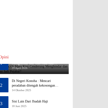
Opini
Mengapa ASN Masa Kini Cenderung
1
Menghindar dan Gak Mau Jadi
Pejabat?
29 April 2026
Di Negeri Konoha : Mencari
2
peradaban ditengah kekosongan
pendidikan
14 Oktober 2025
Sisi Lain Dari Ibadah Haji
3
18 Juni 2025