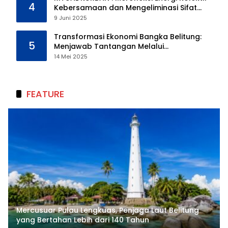
4
Kebersamaan dan Mengeliminasi Sifat
Kebinatangan Manusia
9 Juni 2025
Transformasi Ekonomi Bangka Belitung:
5
Menjawab Tantangan Melalui
Pengelolaan Sumber Daya Alam yang
14 Mei 2025
Berkelanjutan
FEATURE
Mercusuar Pulau Lengkuas, Penjaga Laut Belitung
yang Bertahan Lebih dari 140 Tahun