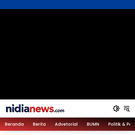
Langsung
ke
konten
Beranda
Berita
Advetorial
BUMN
Politik & Pa