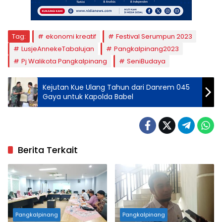
Tag:
ekonomi kreatif
Festival Serumpun 2023
LusjeAnnekeTabalujan
Pangkalpinang2023
Pj Walikota Pangkalpinang
SeniBudaya
Kejutan Kue Ulang Tahun dari Danrem 045
Gaya untuk Kapolda Babel
Berita Terkait
Pangkalpinang
Pangkalpinang