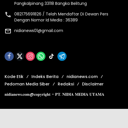
Pangkalpinang 33118 Bangka Belitung
082175691826 / Telah Mendaftar Di Dewan Pers
Dengan Nomor Id Media : 36389
nidianews01@gmail.com
Kode Etik
Indeks Berita
nidianews.com
Pedoman Media Siber
Redaksi
Disclaimer
𝐧𝐢𝐝𝐢𝐚𝐧𝐞𝐰𝐬.𝐜𝐨𝐦@𝐜𝐨𝐩𝐲𝐫𝐢𝐠𝐡𝐭 - 𝐏𝐓. 𝐍𝐈𝐃𝐈𝐀 𝐌𝐄𝐃𝐈𝐀 𝐔𝐓𝐀𝐌𝐀