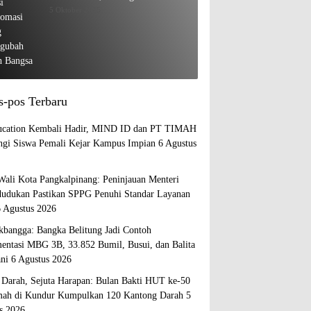
Diplomasi yang Mengubah Arah
5 Oktober 2025
Bangsa
s-pos Terbaru
cation Kembali Hadir, MIND ID dan PT TIMAH
gi Siswa Pemali Kejar Kampus Impian
6 Agustus
Wali Kota Pangkalpinang: Peninjauan Menteri
udukan Pastikan SPPG Penuhi Standar Layanan
6 Agustus 2026
bangga: Bangka Belitung Jadi Contoh
entasi MBG 3B, 33.852 Bumil, Busui, dan Balita
ani
6 Agustus 2026
s Darah, Sejuta Harapan: Bulan Bakti HUT ke-50
ah di Kundur Kumpulkan 120 Kantong Darah
5
s 2026