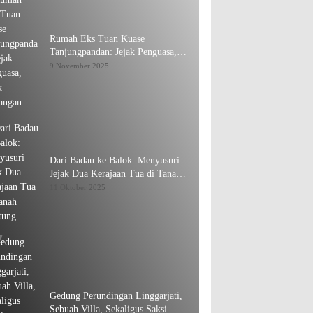
Rumah Eks Tuan Kuase
Tanjungpandan: Jejak Penguasa,
Jejak Kenangan
9 November 2025
Dari Badau ke Balok: Menyusuri
Jejak Dua Kerajaan Tua di Tanah
Belitung
11 Oktober 2025
Gedung Perundingan Linggarjati,
Sebuah Villa, Sekaligus Saksi