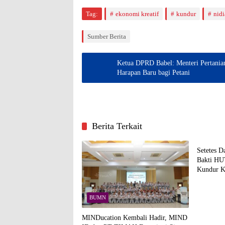
Tag:
ekonomi kreatif
kundur
nid
Sumber Berita
Ketua DPRD Babel: Menteri Pertanian
Harapan Baru bagi Petani
Berita Terkait
BUMN
Setetes D
Bakti HU
Kundur K
Darah
BUMN
MINDucation Kembali Hadir, MIND