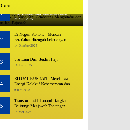
Opini
Mengapa ASN Masa Kini Cenderung
1
Menghindar dan Gak Mau Jadi
Pejabat?
29 April 2026
Di Negeri Konoha : Mencari
2
peradaban ditengah kekosongan
pendidikan
14 Oktober 2025
Sisi Lain Dari Ibadah Haji
3
18 Juni 2025
RITUAL KURBAN : Merefleksi
4
Energi Kolektif Kebersamaan dan
Mengeliminasi Sifat Kebinatangan
9 Juni 2025
Manusia
Transformasi Ekonomi Bangka
5
Belitung: Menjawab Tantangan
Melalui Pengelolaan Sumber Daya
14 Mei 2025
Alam yang Berkelanjutan