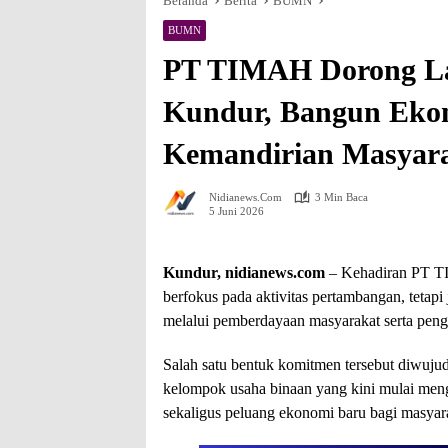
Beranda
Berita
BUMN
BUMN
PT TIMAH Dorong L
Kundur, Bangun Ekon
Kemandirian Masyar
Nidianews.com
3 Min Baca
5 Juni 2026
Kundur, nidianews.com
– Kehadiran PT TI
berfokus pada aktivitas pertambangan, tetap
melalui pemberdayaan masyarakat serta pen
Salah satu bentuk komitmen tersebut diwuj
kelompok usaha binaan yang kini mulai meng
sekaligus peluang ekonomi baru bagi masyar