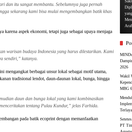
ari dan itu sangat membantu. Sebelumnya juga pernah
hingga sekarang kami bisa mulai mengembangkan batik khas
a karena aspek ekonomi, tetapi juga sebagai upaya menjaga
Po
an warisan budaya Indonesia yang harus dilestarikan. Kami
MINDu
a sendiri,” katanya.
Dampin
2026
ni mengangkat berbagai unsur lokal sebagai motif utama,
Wakil 
kanan tradisional lendot, daun-daunan lokal, bunga, hingga
Kepend
MBG
Menduk
emudian daun dan bunga lokal yang kami kombinasikan
Implem
 menceritakan tentang Pulau Kundur,” jelas Farhida.
Terlay
embangan pada batik ecoprint dengan memanfaatkan
Setete
PT Tim
Agustu