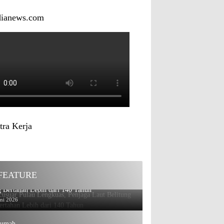
dianews.com
tra Kerja
FEATURE
usuar Pulau Lengkuas, Penjaga Laut Belitung
 Bertahan Lebih dari 140 Tahun
uni 2026