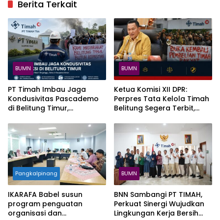
Berita Terkait
BUMN
BUMN
PT Timah Imbau Jaga
Ketua Komisi XII DPR:
Kondusivitas Pascademo
Perpres Tata Kelola Timah
di Belitung Timur,
Belitung Segera Terbit,
Operasional Masih
Masyarakat Diminta Tahan
Terganggu
Diri
Pangkalpinang
BUMN
IKARAFA Babel susun
BNN Sambangi PT TIMAH,
program penguatan
Perkuat Sinergi Wujudkan
organisasi dan
Lingkungan Kerja Bersih