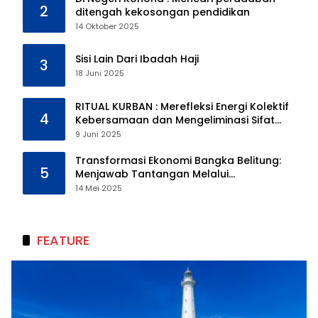
2
ditengah kekosongan pendidikan
14 Oktober 2025
Sisi Lain Dari Ibadah Haji
3
18 Juni 2025
RITUAL KURBAN : Merefleksi Energi Kolektif
4
Kebersamaan dan Mengeliminasi Sifat
Kebinatangan Manusia
9 Juni 2025
Transformasi Ekonomi Bangka Belitung:
5
Menjawab Tantangan Melalui
Pengelolaan Sumber Daya Alam yang
14 Mei 2025
Berkelanjutan
FEATURE