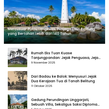
Mercusuar Pulau Lengkuas, Penjaga Laut Belitung
yang Bertahan Lebih dari 140 Tahun
24 Juni 2026
Rumah Eks Tuan Kuase
Tanjungpandan: Jejak Penguasa, Jejak
Kenangan
9 November 2025
Dari Badau ke Balok: Menyusuri Jejak
Dua Kerajaan Tua di Tanah Belitung
11 Oktober 2025
Gedung Perundingan Linggarjati,
Sebuah Villa, Sekaligus Saksi Diplomasi