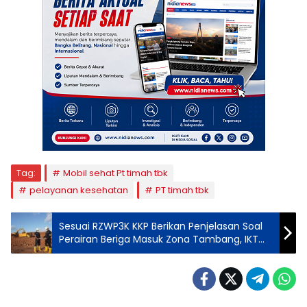
Tag:
Mobil sehat Pt timah tbk
pelayanan kesehatan
PT timah tbk
Sesuai RZWP3K KKP Berikan Penjelasan Soal
Perairan Beriga Masuk Zona Tambang, IKT
Berharap Semua Pihak Memahami