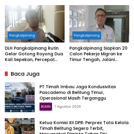
pemberdayaan alumni
dari Narkoba
Pangkalpinang
Pangkalpinang
DLH Pangkalpinang Rutin
Pangkalpinang Siapkan 20
Gelar Gotong Royong Dua
Calon Pekerja Migran ke
Kali Sepekan, Percepat
Timur Tengah, Jalani
Penataan Lingkungan Kota
Pelatihan Empat Bulan
Baca Juga
PT Timah Imbau Jaga Kondusivitas
Pascademo di Belitung Timur,
Operasional Masih Terganggu
BUMN
7 Agustus 2026
Ketua Komisi XII DPR: Perpres Tata Kelola
Timah Belitung Segera Terbit,
Masyarakat Diminta Tahan Diri