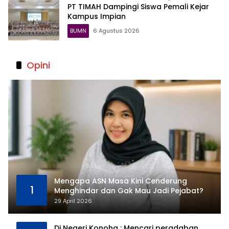
PT TIMAH Dampingi Siswa Pemali Kejar
Kampus Impian
BUMN
6 Agustus 2026
Opini
Mengapa ASN Masa Kini Cenderung
1
Menghindar dan Gak Mau Jadi Pejabat?
29 April 2026
Di Negeri Konoha : Mencari peradaban