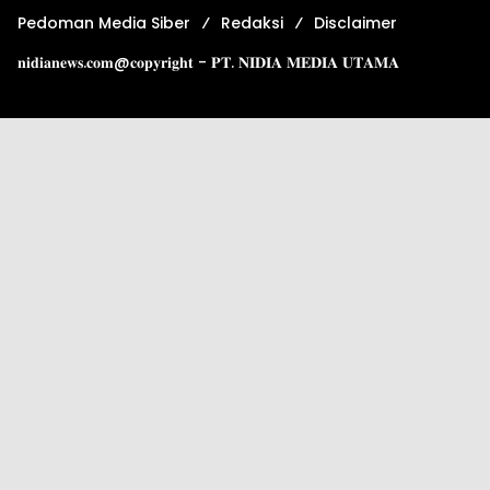
Pedoman Media Siber
Redaksi
Disclaimer
𝐧𝐢𝐝𝐢𝐚𝐧𝐞𝐰𝐬.𝐜𝐨𝐦@𝐜𝐨𝐩𝐲𝐫𝐢𝐠𝐡𝐭 - 𝐏𝐓. 𝐍𝐈𝐃𝐈𝐀 𝐌𝐄𝐃𝐈𝐀 𝐔𝐓𝐀𝐌𝐀