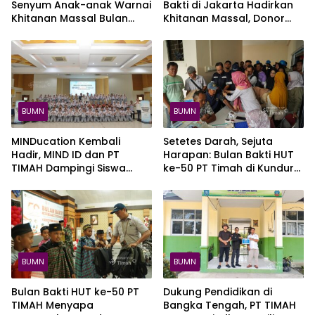
Senyum Anak-anak Warnai
Bakti di Jakarta Hadirkan
Khitanan Massal Bulan
Khitanan Massal, Donor
Bakti HUT ke-50 PT TIMAH
Darah, dan Layanan
di Kundur
Kesehatan Gratis
BUMN
BUMN
MINDucation Kembali
Setetes Darah, Sejuta
Hadir, MIND ID dan PT
Harapan: Bulan Bakti HUT
TIMAH Dampingi Siswa
ke-50 PT Timah di Kundur
Pemali Kejar Kampus
Kumpulkan 120 Kantong
Impian
Darah
BUMN
BUMN
Bulan Bakti HUT ke-50 PT
Dukung Pendidikan di
TIMAH Menyapa
Bangka Tengah, PT TIMAH