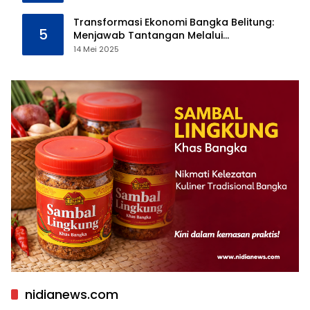
Transformasi Ekonomi Bangka Belitung:
5
Menjawab Tantangan Melalui
Pengelolaan Sumber Daya Alam yang
14 Mei 2025
Berkelanjutan
nidianews.com