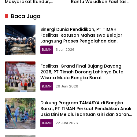
Masyarakat Kundur,
Bantu Wujudkan Fasilitas
Hadirkan Kegiatan Sosial
Literasi SMPN 2 Simpang
yang Menyentuh Langsung
Katis
Baca Juga
Warga
Sinergi Dunia Pendidikan, PT TIMAH
Fasilitasi Ratusan Mahasiswa Belajar
Langsung Proses Pengolahan dan
Pemurnian Timah
BUMN
5 Juli 2026
Fasilitasi Grand Final Bujang Dayang
2026, PT Timah Dorong Lahirnya Duta
Wisata Muda Bangka Barat
BUMN
26 Juni 2026
Dukung Program TAMASYA di Bangka
Barat, PT TIMAH Perkuat Pendidikan Anak
Usia Dini Melalui Bantuan Gizi dan Sarana
Belajar
BUMN
22 Juni 2026