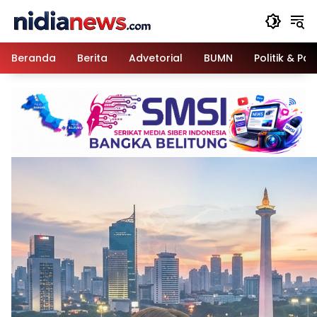
Langsung
ke
konten
Beranda
Berita
Advetorial
BUMN
Politik & Pa