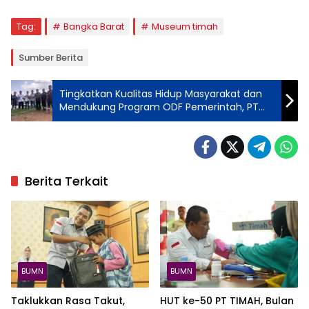
Tag:
Bangka Barat
Museum timah
Sumber Berita
Tingkatkan Kualitas Hidup Masyarakat dan
Mendukung Program ODF Pemerintah, PT
Timah Bangun Sanitasi untuk Masyarakat
Berita Terkait
BUMN
BUMN
Taklukkan Rasa Takut,
HUT ke-50 PT TIMAH, Bulan