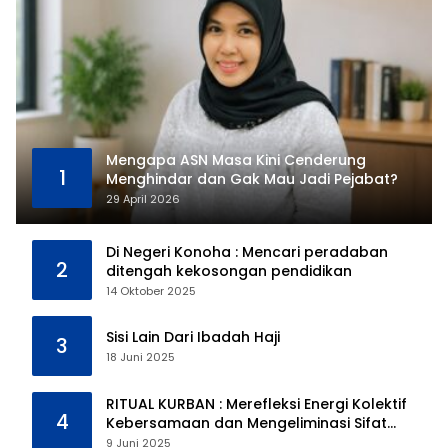
Mengapa ASN Masa Kini Cenderung
1
Menghindar dan Gak Mau Jadi Pejabat?
29 April 2026
Di Negeri Konoha : Mencari peradaban
2
ditengah kekosongan pendidikan
14 Oktober 2025
Sisi Lain Dari Ibadah Haji
3
18 Juni 2025
RITUAL KURBAN : Merefleksi Energi Kolektif
4
Kebersamaan dan Mengeliminasi Sifat
Kebinatangan Manusia
9 Juni 2025