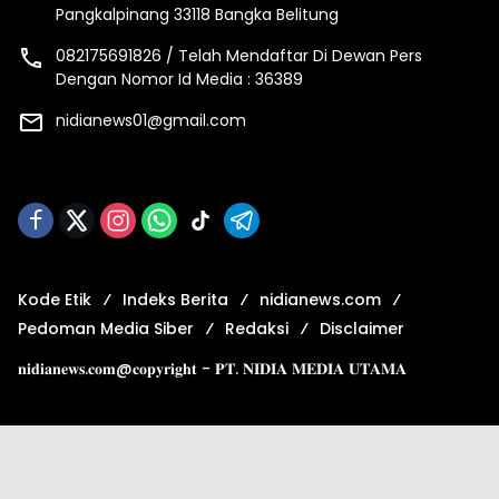
Pangkalpinang 33118 Bangka Belitung
082175691826 / Telah Mendaftar Di Dewan Pers
Dengan Nomor Id Media : 36389
nidianews01@gmail.com
Kode Etik
Indeks Berita
nidianews.com
Pedoman Media Siber
Redaksi
Disclaimer
𝐧𝐢𝐝𝐢𝐚𝐧𝐞𝐰𝐬.𝐜𝐨𝐦@𝐜𝐨𝐩𝐲𝐫𝐢𝐠𝐡𝐭 - 𝐏𝐓. 𝐍𝐈𝐃𝐈𝐀 𝐌𝐄𝐃𝐈𝐀 𝐔𝐓𝐀𝐌𝐀