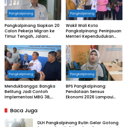
Pangkalpinang
Pangkalpinang
Pangkalpinang Siapkan 20
Wakil Wali Kota
Calon Pekerja Migran ke
Pangkalpinang: Peninjauan
Timur Tengah, Jalani
Menteri Kependudukan
Pelatihan Empat Bulan
Pastikan SPPG Penuhi
Standar Layanan MBG
Pangkalpinang
Pangkalpinang
Mendukbangga: Bangka
BPS Pangkalpinang:
Belitung Jadi Contoh
Pendataan Sensus
Implementasi MBG 3B,
Ekonomi 2026 Lampaui
33.852 Bumil, Busui, dan
Target, Capaian Tembus
Balita Terlayani
85 Persen
Baca Juga
DLH Pangkalpinang Rutin Gelar Gotong