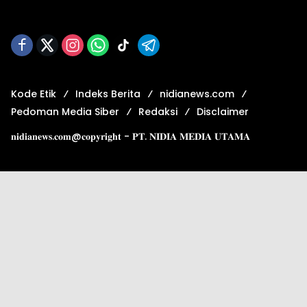
Kode Etik
Indeks Berita
nidianews.com
Pedoman Media Siber
Redaksi
Disclaimer
𝐧𝐢𝐝𝐢𝐚𝐧𝐞𝐰𝐬.𝐜𝐨𝐦@𝐜𝐨𝐩𝐲𝐫𝐢𝐠𝐡𝐭 - 𝐏𝐓. 𝐍𝐈𝐃𝐈𝐀 𝐌𝐄𝐃𝐈𝐀 𝐔𝐓𝐀𝐌𝐀