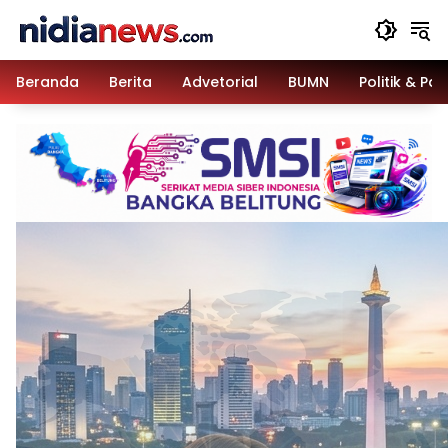
Langsung
ke
konten
Beranda
Berita
Advetorial
BUMN
Politik & Pa