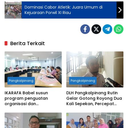
Dominasi Cabor Atletik: Juara Umum di
Kejuaraan Porwil XI Riau
Berita Terkait
Pangkalpinang
Pangkalpinang
IKARAFA Babel susun
DLH Pangkalpinang Rutin
program penguatan
Gelar Gotong Royong Dua
organisasi dan
Kali Sepekan, Percepat
pemberdayaan alumni
Penataan Lingkungan Kota