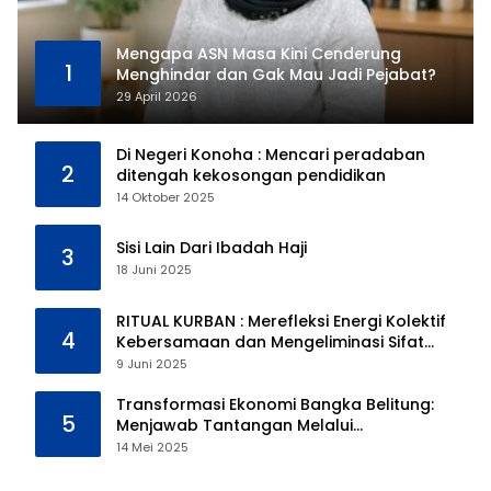
Mengapa ASN Masa Kini Cenderung
1
Menghindar dan Gak Mau Jadi Pejabat?
29 April 2026
Di Negeri Konoha : Mencari peradaban
2
ditengah kekosongan pendidikan
14 Oktober 2025
Sisi Lain Dari Ibadah Haji
3
18 Juni 2025
RITUAL KURBAN : Merefleksi Energi Kolektif
4
Kebersamaan dan Mengeliminasi Sifat
Kebinatangan Manusia
9 Juni 2025
Transformasi Ekonomi Bangka Belitung:
5
Menjawab Tantangan Melalui
Pengelolaan Sumber Daya Alam yang
14 Mei 2025
Berkelanjutan