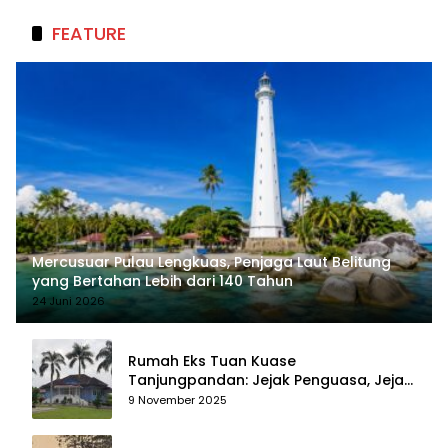
FEATURE
Mercusuar Pulau Lengkuas, Penjaga Laut Belitung
yang Bertahan Lebih dari 140 Tahun
24 Juni 2026
Rumah Eks Tuan Kuase
Tanjungpandan: Jejak Penguasa, Jejak
Kenangan
9 November 2025