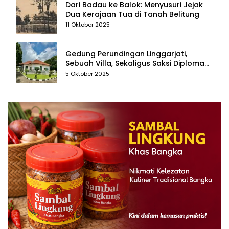
Dari Badau ke Balok: Menyusuri Jejak
Dua Kerajaan Tua di Tanah Belitung
11 Oktober 2025
Gedung Perundingan Linggarjati,
Sebuah Villa, Sekaligus Saksi Diplomasi
yang Mengubah Arah Bangsa
5 Oktober 2025