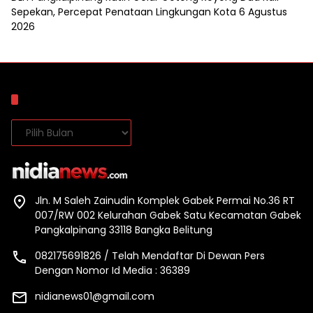
Sepekan, Percepat Penataan Lingkungan Kota
6 Agustus
2026
Arsip
Arsip
Jln. M Saleh Zainudin Komplek Gabek Permai No.36 RT
007/RW 002 Kelurahan Gabek Satu Kecamatan Gabek
Pangkalpinang 33118 Bangka Belitung
082175691826 / Telah Mendaftar Di Dewan Pers
Dengan Nomor Id Media : 36389
nidianews01@gmail.com