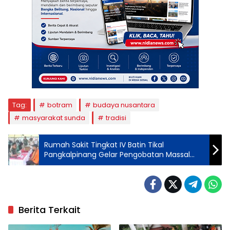
Tag:
botram
budaya nusantara
masyarakat sunda
tradisi
Rumah Sakit Tingkat IV Batin Tikal
Pangkalpinang Gelar Pengobatan Massal
dan Bagi Sembako
Berita Terkait