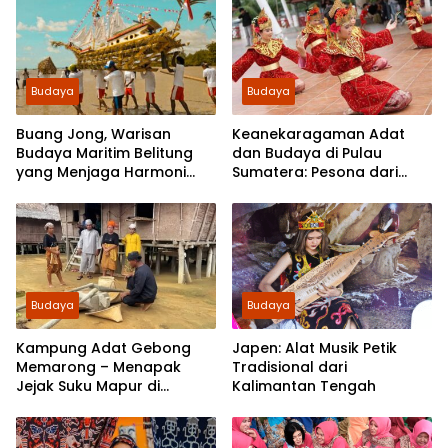
Budaya
Budaya
Buang Jong, Warisan
Keanekaragaman Adat
Budaya Maritim Belitung
dan Budaya di Pulau
yang Menjaga Harmoni
Sumatera: Pesona dari
Manusia dan Laut
Barat Indonesia
Budaya
Budaya
Kampung Adat Gebong
Japen: Alat Musik Petik
Memarong – Menapak
Tradisional dari
Jejak Suku Mapur di
Kalimantan Tengah
Bangka