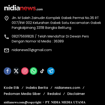
Jln. M Saleh Zainudin Komplek Gabek Permai No.36 RT
007/RW 002 Kelurahan Gabek Satu Kecamatan Gabek
Pangkalpinang 33118 Bangka Belitung
082175691826 / Telah Mendaftar Di Dewan Pers
Dengan Nomor Id Media : 36389
nidianews01@gmail.com
Kode Etik
Indeks Berita
nidianews.com
Pedoman Media Siber
Redaksi
Disclaimer
𝐧𝐢𝐝𝐢𝐚𝐧𝐞𝐰𝐬.𝐜𝐨𝐦@𝐜𝐨𝐩𝐲𝐫𝐢𝐠𝐡𝐭 - 𝐏𝐓. 𝐍𝐈𝐃𝐈𝐀 𝐌𝐄𝐃𝐈𝐀 𝐔𝐓𝐀𝐌𝐀