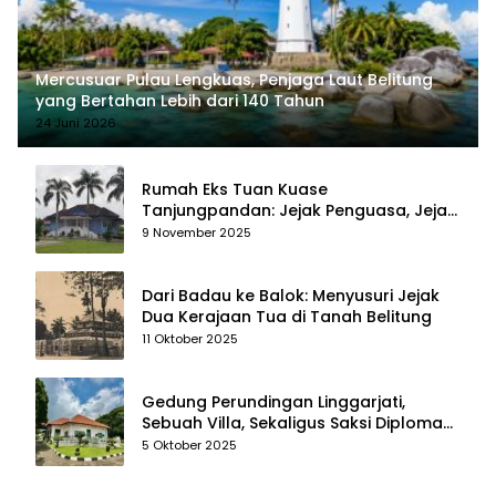
Mercusuar Pulau Lengkuas, Penjaga Laut Belitung
yang Bertahan Lebih dari 140 Tahun
24 Juni 2026
Rumah Eks Tuan Kuase
Tanjungpandan: Jejak Penguasa, Jejak
Kenangan
9 November 2025
Dari Badau ke Balok: Menyusuri Jejak
Dua Kerajaan Tua di Tanah Belitung
11 Oktober 2025
Gedung Perundingan Linggarjati,
Sebuah Villa, Sekaligus Saksi Diplomasi
yang Mengubah Arah Bangsa
5 Oktober 2025