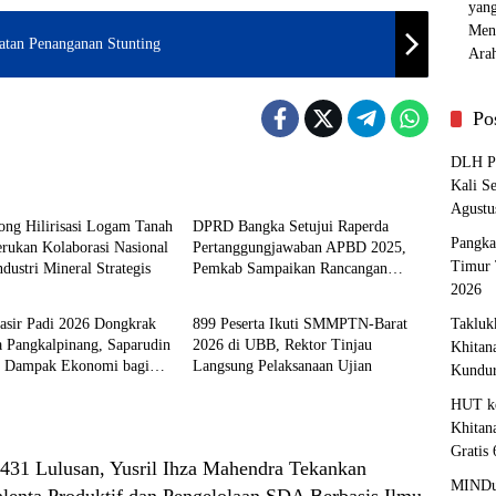
atan Penanganan Stunting
Po
DLH Pa
al
Advetorial
Kali S
Agustu
ng Hilirisasi Logam Tanah
DPRD Bangka Setujui Raperda
Pangka
erukan Kolaborasi Nasional
Pertanggungjawaban APBD 2025,
Timur 
ndustri Mineral Strategis
Pemkab Sampaikan Rancangan
al
Bangka
KUA-PPAS 2027
2026
Pasir Padi 2026 Dongkrak
899 Peserta Ikuti SMMPTN-Barat
Takluk
a Pangkalpinang, Saparudin
2026 di UBB, Rektor Tinjau
Khitan
n Dampak Ekonomi bagi
Langsung Pelaksanaan Ujian
Kundu
at
HUT ke
Khitan
Gratis
31 Lulusan, Yusril Ihza Mahendra Tekankan
MINDu
alenta Produktif dan Pengelolaan SDA Berbasis Ilmu