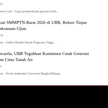
026
dianews.com – Upaya pemberdayaan generasi muda…
Ikuti SMMPTN-Barat 2026 di UBB, Rektor Tinjau
aksanaan Ujian
026
om – Seleksi Mandiri Masuk Perguruan Tinggi…
ancasila, UBB Teguhkan Komitmen Cetak Generasi
an Cinta Tanah Air
26
om – Sivitas akademika Universitas Bangka Belitung…