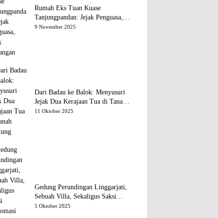
Rumah Eks Tuan Kuase
Tanjungpandan: Jejak Penguasa,
Jejak Kenangan
9 November 2025
Dari Badau ke Balok: Menyusuri
Jejak Dua Kerajaan Tua di Tanah
Belitung
11 Oktober 2025
Gedung Perundingan Linggarjati,
Sebuah Villa, Sekaligus Saksi
Diplomasi yang Mengubah Arah
5 Oktober 2025
Bangsa