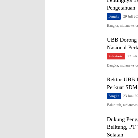
Pengetahuan
Bangka
29 Juli 2
Bangka, nidianews.
UBB Dorong H
Nasional Perk
Advetorial
23 Juli
Bangka, nidianews.
Rektor UBB L
Perkuat SDM 
Bangka
23 Juni 2
Balunijuk, nidianew
Dukung Peng
Belitung, PT
Selatan