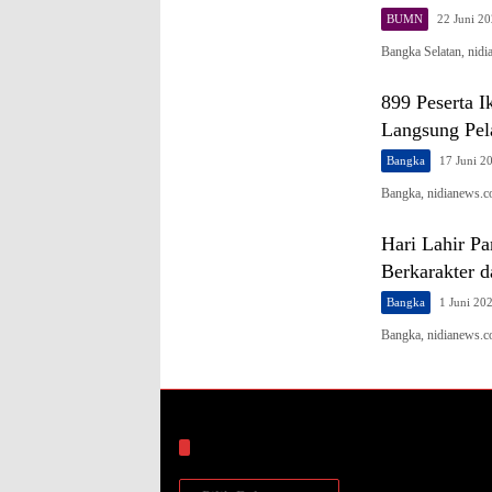
BUMN
22 Juni 2
Bangka Selatan, ni
899 Peserta 
Langsung Pel
Bangka
17 Juni 2
Bangka, nidianews.c
Hari Lahir P
Berkarakter d
Bangka
1 Juni 20
Bangka, nidianews.c
Arsip
Arsip