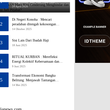
1
Menghindar dan Gak Mau Jadi
Pejabat?
29 April 2026
Di Negeri Konoha : Mencari
2
peradaban ditengah kekosongan
pendidikan
14 Oktober 2025
Sisi Lain Dari Ibadah Haji
3
18 Juni 2025
RITUAL KURBAN : Merefleksi
4
Energi Kolektif Kebersamaan dan
Mengeliminasi Sifat Kebinatangan
9 Juni 2025
Manusia
Transformasi Ekonomi Bangka
5
Belitung: Menjawab Tantangan
Melalui Pengelolaan Sumber Daya
14 Mei 2025
Alam yang Berkelanjutan
dianews.com