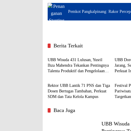
Pemkot Pangkalpinang: Rakor Percep
Berita Terkait
Bangka
Advetori
UBB Wisuda 431 Lulusan, Yusril
UBB Doro
Ihza Mahendra Tekankan Pentingnya
Jarang, S
Talenta Produktif dan Pengelolaan
Perkuat I
Bangka
Advetori
SDA Berbasis Ilmu Pengetahuan
Rektor UBB Lantik 71 PNS dan Tiga
Festival 
Dosen Bertugas Tambahan, Perkuat
Pariwisat
SDM dan Tata Kelola Kampus
Targetka
Masyarak
Baca Juga
UBB Wisuda 4
Pentingnya T