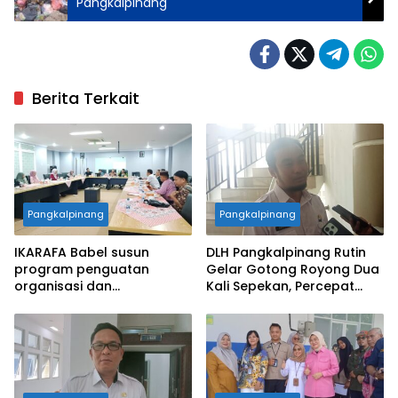
Pangkalpinang
Berita Terkait
Pangkalpinang
Pangkalpinang
IKARAFA Babel susun
DLH Pangkalpinang Rutin
program penguatan
Gelar Gotong Royong Dua
organisasi dan
Kali Sepekan, Percepat
pemberdayaan alumni
Penataan Lingkungan Kota