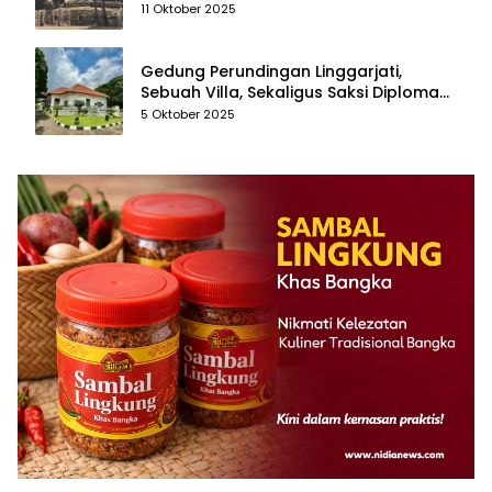
11 Oktober 2025
Gedung Perundingan Linggarjati,
Sebuah Villa, Sekaligus Saksi Diplomasi
yang Mengubah Arah Bangsa
5 Oktober 2025