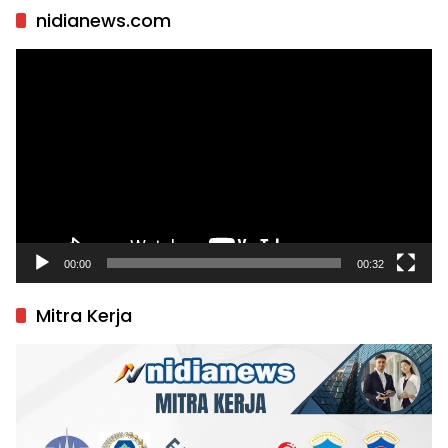
nidianews.com
Pemutar
Video
00:00
00:32
Mitra Kerja