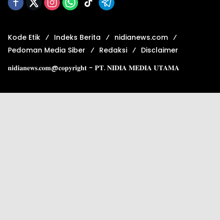
Kode Etik
Indeks Berita
nidianews.com
Pedoman Media Siber
Redaksi
Disclaimer
𝐧𝐢𝐝𝐢𝐚𝐧𝐞𝐰𝐬.𝐜𝐨𝐦@𝐜𝐨𝐩𝐲𝐫𝐢𝐠𝐡𝐭 - 𝐏𝐓. 𝐍𝐈𝐃𝐈𝐀 𝐌𝐄𝐃𝐈𝐀 𝐔𝐓𝐀𝐌𝐀