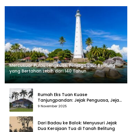
Mercusuar Pulau Lengkuas, Penjaga Laut Belitung
yang Bertahan Lebih dari 140 Tahun
24 Juni 2026
Rumah Eks Tuan Kuase
Tanjungpandan: Jejak Penguasa, Jejak
Kenangan
9 November 2025
Dari Badau ke Balok: Menyusuri Jejak
Dua Kerajaan Tua di Tanah Belitung