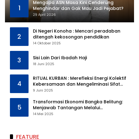
Mengapa ASN Masa Kini Cenderung
1
Menghindar dan Gak Mau Jadi Pejabat?
29 April 2026
Di Negeri Konoha : Mencari peradaban
2
ditengah kekosongan pendidikan
14 Oktober 2025
Sisi Lain Dari Ibadah Haji
3
18 Juni 2025
RITUAL KURBAN : Merefleksi Energi Kolektif
4
Kebersamaan dan Mengeliminasi Sifat
Kebinatangan Manusia
9 Juni 2025
Transformasi Ekonomi Bangka Belitung:
5
Menjawab Tantangan Melalui
Pengelolaan Sumber Daya Alam yang
14 Mei 2025
Berkelanjutan
FEATURE