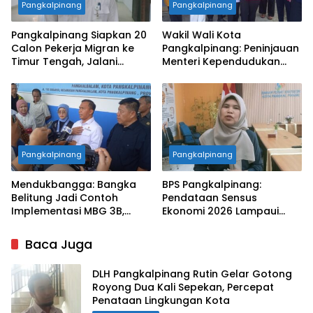
Pangkalpinang
Pangkalpinang
Pangkalpinang Siapkan 20
Wakil Wali Kota
Calon Pekerja Migran ke
Pangkalpinang: Peninjauan
Timur Tengah, Jalani
Menteri Kependudukan
Pelatihan Empat Bulan
Pastikan SPPG Penuhi
Standar Layanan MBG
Pangkalpinang
Pangkalpinang
Mendukbangga: Bangka
BPS Pangkalpinang:
Belitung Jadi Contoh
Pendataan Sensus
Implementasi MBG 3B,
Ekonomi 2026 Lampaui
33.852 Bumil, Busui, dan
Target, Capaian Tembus
Balita Terlayani
85 Persen
Baca Juga
DLH Pangkalpinang Rutin Gelar Gotong
Royong Dua Kali Sepekan, Percepat
Penataan Lingkungan Kota