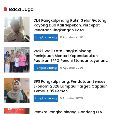
33.852 Bumil, Busui, dan
Target, Capaian Tembus
Balita Terlayani
85 Persen
Baca Juga
DLH Pangkalpinang Rutin Gelar Gotong
Royong Dua Kali Sepekan, Percepat
Penataan Lingkungan Kota
Pangkalpinang
6 Agustus 2026
Wakil Wali Kota Pangkalpinang:
Peninjauan Menteri Kependudukan
Pastikan SPPG Penuhi Standar Layanan
MBG
Pangkalpinang
6 Agustus 2026
BPS Pangkalpinang: Pendataan Sensus
Ekonomi 2026 Lampaui Target, Capaian
Tembus 85 Persen
Pangkalpinang
5 Agustus 2026
Pemkot Pangkalpinang Gandeng PLN