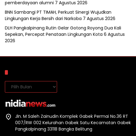
pemberdayaan alumni
7 Agustus 2026
BNN Sambangi PT TIMAH, Perkuat Sinergi Wujudkan
Lingkungan Kerja Bersih dari Narkoba
7 Agustus 2026
DLH Pangkalpinang Rutin Gelar Gotong Royong Dua Kali
Sepekan, Percepat Penataan Lingkungan Kota
6 Agustus
2026
Arsip
Arsip
Jln. M Saleh Zainudin Komplek Gabek Permai No.36 RT
007/RW 002 Kelurahan Gabek Satu Kecamatan Gabek
Pangkalpinang 33118 Bangka Belitung