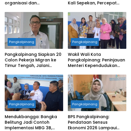
organisasi dan
Kali Sepekan, Percepat
pemberdayaan alumni
Penataan Lingkungan Kota
Pangkalpinang
Pangkalpinang
Pangkalpinang Siapkan 20
Wakil Wali Kota
Calon Pekerja Migran ke
Pangkalpinang: Peninjauan
Timur Tengah, Jalani
Menteri Kependudukan
Pelatihan Empat Bulan
Pastikan SPPG Penuhi
Standar Layanan MBG
Pangkalpinang
Pangkalpinang
Mendukbangga: Bangka
BPS Pangkalpinang:
Belitung Jadi Contoh
Pendataan Sensus
Implementasi MBG 3B,
Ekonomi 2026 Lampaui