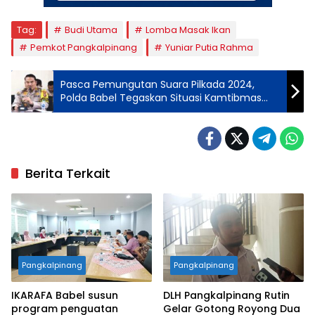
Tag:
Budi Utama
Lomba Masak Ikan
Pemkot Pangkalpinang
Yuniar Putia Rahma
Pasca Pemungutan Suara Pilkada 2024,
Polda Babel Tegaskan Situasi Kamtibmas
Aman dan Kondusif
Berita Terkait
Pangkalpinang
Pangkalpinang
IKARAFA Babel susun
DLH Pangkalpinang Rutin
program penguatan
Gelar Gotong Royong Dua