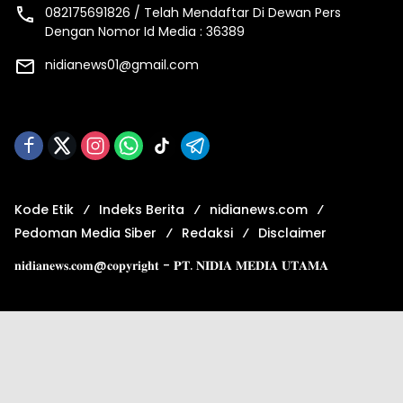
082175691826 / Telah Mendaftar Di Dewan Pers
Dengan Nomor Id Media : 36389
nidianews01@gmail.com
Kode Etik
Indeks Berita
nidianews.com
Pedoman Media Siber
Redaksi
Disclaimer
𝐧𝐢𝐝𝐢𝐚𝐧𝐞𝐰𝐬.𝐜𝐨𝐦@𝐜𝐨𝐩𝐲𝐫𝐢𝐠𝐡𝐭 - 𝐏𝐓. 𝐍𝐈𝐃𝐈𝐀 𝐌𝐄𝐃𝐈𝐀 𝐔𝐓𝐀𝐌𝐀