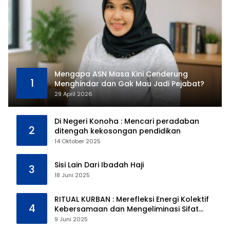
Mengapa ASN Masa Kini Cenderung
1
Menghindar dan Gak Mau Jadi Pejabat?
29 April 2026
Di Negeri Konoha : Mencari peradaban
2
ditengah kekosongan pendidikan
14 Oktober 2025
Sisi Lain Dari Ibadah Haji
3
18 Juni 2025
RITUAL KURBAN : Merefleksi Energi Kolektif
4
Kebersamaan dan Mengeliminasi Sifat
Kebinatangan Manusia
9 Juni 2025