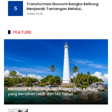
Transformasi Ekonomi Bangka Belitung:
5
Menjawab Tantangan Melalui
Pengelolaan Sumber Daya Alam yang
14 Mei 2025
Berkelanjutan
FEATURE
Mercusuar Pulau Lengkuas, Penjaga Laut Belitung
yang Bertahan Lebih dari 140 Tahun
24 Juni 2026