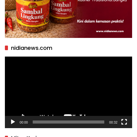
nidianews.com
Pemutar
Video
00:00
00:32