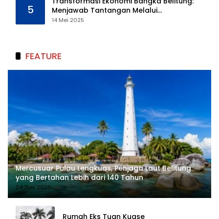
Transformasi Ekonomi Bangka Belitung:
5
Menjawab Tantangan Melalui
Pengelolaan Sumber Daya Alam yang
14 Mei 2025
Berkelanjutan
FEATURE
Mercusuar Pulau Lengkuas, Penjaga Laut Belitung
yang Bertahan Lebih dari 140 Tahun
24 Juni 2026
Rumah Eks Tuan Kuase