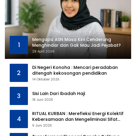
Mengapa ASN Masa Kini Cenderung
1
Menghindar dan Gak Mau Jadi Pejabat?
29 April 2026
Di Negeri Konoha : Mencari peradaban
2
ditengah kekosongan pendidikan
14 Oktober 2025
Sisi Lain Dari Ibadah Haji
3
18 Juni 2025
RITUAL KURBAN : Merefleksi Energi Kolektif
4
Kebersamaan dan Mengeliminasi Sifat
Kebinatangan Manusia
9 Juni 2025