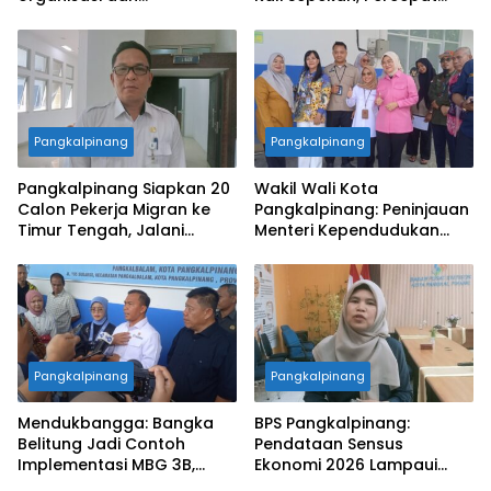
pemberdayaan alumni
Penataan Lingkungan Kota
Pangkalpinang
Pangkalpinang
Pangkalpinang Siapkan 20
Wakil Wali Kota
Calon Pekerja Migran ke
Pangkalpinang: Peninjauan
Timur Tengah, Jalani
Menteri Kependudukan
Pelatihan Empat Bulan
Pastikan SPPG Penuhi
Standar Layanan MBG
Pangkalpinang
Pangkalpinang
Mendukbangga: Bangka
BPS Pangkalpinang:
Belitung Jadi Contoh
Pendataan Sensus
Implementasi MBG 3B,
Ekonomi 2026 Lampaui
33.852 Bumil, Busui, dan
Target, Capaian Tembus