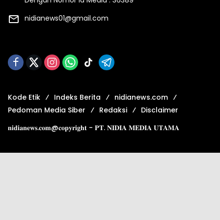
Dengan Nomor Id Media : 36389
nidianews01@gmail.com
Kode Etik
Indeks Berita
nidianews.com
Pedoman Media Siber
Redaksi
Disclaimer
𝐧𝐢𝐝𝐢𝐚𝐧𝐞𝐰𝐬.𝐜𝐨𝐦@𝐜𝐨𝐩𝐲𝐫𝐢𝐠𝐡𝐭 - 𝐏𝐓. 𝐍𝐈𝐃𝐈𝐀 𝐌𝐄𝐃𝐈𝐀 𝐔𝐓𝐀𝐌𝐀