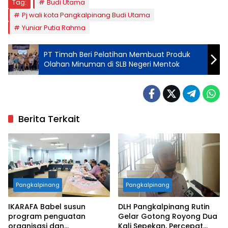
Tag:
Budi Utama
Pj wali kota Pangkalpinang Budi Utama
Yuniar Putia Rahma
PT Timah Beri Pelatihan Membuat Produk
Olahan Minuman di SLB Negeri Mentok
Berita Terkait
Pangkalpinang
Pangkalpinang
IKARAFA Babel susun
DLH Pangkalpinang Rutin
program penguatan
Gelar Gotong Royong Dua
organisasi dan
Kali Sepekan, Percepat