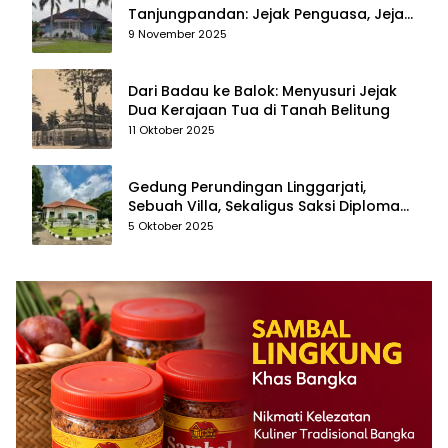
Tanjungpandan: Jejak Penguasa, Jejak
Kenangan
9 November 2025
Dari Badau ke Balok: Menyusuri Jejak
Dua Kerajaan Tua di Tanah Belitung
11 Oktober 2025
Gedung Perundingan Linggarjati,
Sebuah Villa, Sekaligus Saksi Diplomasi
yang Mengubah Arah Bangsa
5 Oktober 2025