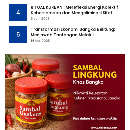
RITUAL KURBAN : Merefleksi Energi Kolektif
4
Kebersamaan dan Mengeliminasi Sifat
Kebinatangan Manusia
9 Juni 2025
Transformasi Ekonomi Bangka Belitung:
5
Menjawab Tantangan Melalui
Pengelolaan Sumber Daya Alam yang
14 Mei 2025
Berkelanjutan