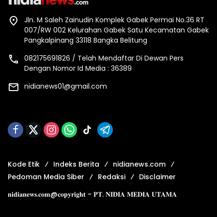
Jln. M Saleh Zainudin Komplek Gabek Permai No.36 RT
007/RW 002 Kelurahan Gabek Satu Kecamatan Gabek
Pangkalpinang 33118 Bangka Belitung
082175691826 / Telah Mendaftar Di Dewan Pers
Dengan Nomor Id Media : 36389
nidianews01@gmail.com
Kode Etik
Indeks Berita
nidianews.com
Pedoman Media Siber
Redaksi
Disclaimer
𝐧𝐢𝐝𝐢𝐚𝐧𝐞𝐰𝐬.𝐜𝐨𝐦@𝐜𝐨𝐩𝐲𝐫𝐢𝐠𝐡𝐭 - 𝐏𝐓. 𝐍𝐈𝐃𝐈𝐀 𝐌𝐄𝐃𝐈𝐀 𝐔𝐓𝐀𝐌𝐀