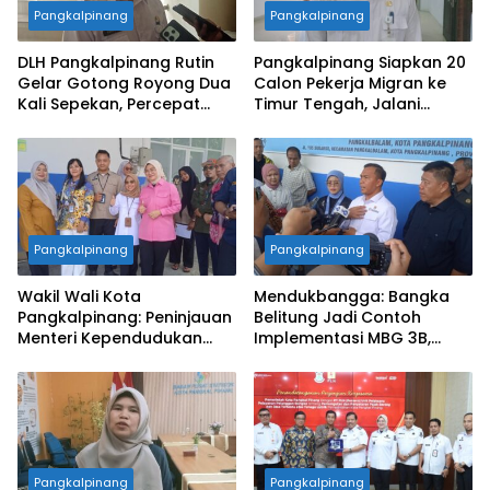
Pangkalpinang
Pangkalpinang
DLH Pangkalpinang Rutin
Pangkalpinang Siapkan 20
Gelar Gotong Royong Dua
Calon Pekerja Migran ke
Kali Sepekan, Percepat
Timur Tengah, Jalani
Penataan Lingkungan Kota
Pelatihan Empat Bulan
Pangkalpinang
Pangkalpinang
Wakil Wali Kota
Mendukbangga: Bangka
Pangkalpinang: Peninjauan
Belitung Jadi Contoh
Menteri Kependudukan
Implementasi MBG 3B,
Pastikan SPPG Penuhi
33.852 Bumil, Busui, dan
Standar Layanan MBG
Balita Terlayani
Pangkalpinang
Pangkalpinang