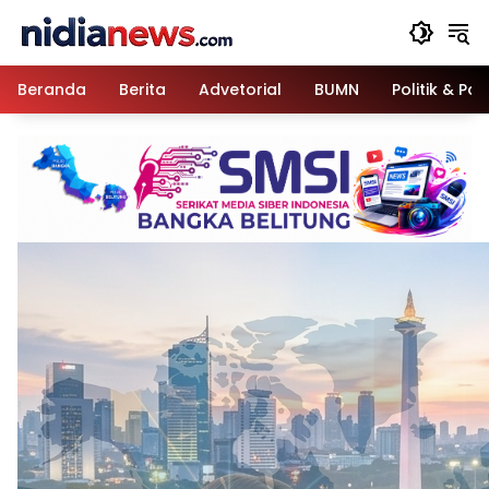
Langsung
ke
konten
Beranda
Berita
Advetorial
BUMN
Politik & Pa