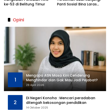
ke-53 di Belitung Timur
Panti Sosial Bina Laras
Hijrah di Beltim
Opini
Mengapa ASN Masa Kini Cenderung
1
Menghindar dan Gak Mau Jadi Pejabat?
29 April 2026
Di Negeri Konoha : Mencari peradaban
2
ditengah kekosongan pendidikan
14 Oktober 2025