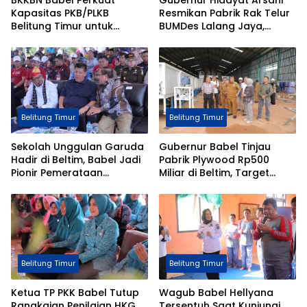
Kapasitas PKB/PLKB
Resmikan Pabrik Rak Telur
Belitung Timur untuk
BUMDes Lalang Jaya,
Optimalkan Program
Dorong Kemandirian
Bangga Kencana
Ekonomi Desa
Belitung Timur
Belitung Timur
Sekolah Unggulan Garuda
Gubernur Babel Tinjau
Hadir di Beltim, Babel Jadi
Pabrik Plywood Rp500
Pionir Pemerataan
Miliar di Beltim, Target
Pendidikan Nasional
Operasi September
Belitung Timur
Belitung Timur
Ketua TP PKK Babel Tutup
Wagub Babel Hellyana
Rangkaian Penilaian HKG
Tersentuh Saat Kunjungi