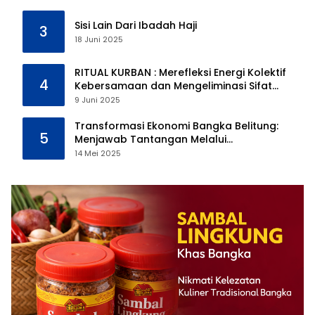
Sisi Lain Dari Ibadah Haji
3
18 Juni 2025
RITUAL KURBAN : Merefleksi Energi Kolektif
4
Kebersamaan dan Mengeliminasi Sifat
Kebinatangan Manusia
9 Juni 2025
Transformasi Ekonomi Bangka Belitung:
5
Menjawab Tantangan Melalui
Pengelolaan Sumber Daya Alam yang
14 Mei 2025
Berkelanjutan