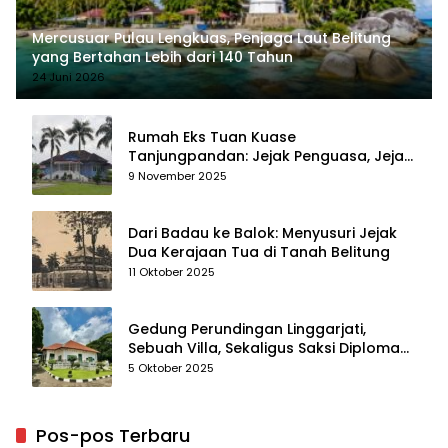
Mercusuar Pulau Lengkuas, Penjaga Laut Belitung
yang Bertahan Lebih dari 140 Tahun
24 Juni 2026
Rumah Eks Tuan Kuase
Tanjungpandan: Jejak Penguasa, Jejak
Kenangan
9 November 2025
Dari Badau ke Balok: Menyusuri Jejak
Dua Kerajaan Tua di Tanah Belitung
11 Oktober 2025
Gedung Perundingan Linggarjati,
Sebuah Villa, Sekaligus Saksi Diplomasi
yang Mengubah Arah Bangsa
5 Oktober 2025
Pos-pos Terbaru