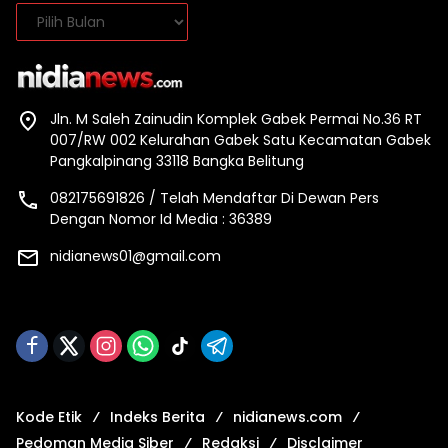
Arsip
Jln. M Saleh Zainudin Komplek Gabek Permai No.36 RT
007/RW 002 Kelurahan Gabek Satu Kecamatan Gabek
Pangkalpinang 33118 Bangka Belitung
082175691826 / Telah Mendaftar Di Dewan Pers
Dengan Nomor Id Media : 36389
nidianews01@gmail.com
Kode Etik
Indeks Berita
nidianews.com
Pedoman Media Siber
Redaksi
Disclaimer