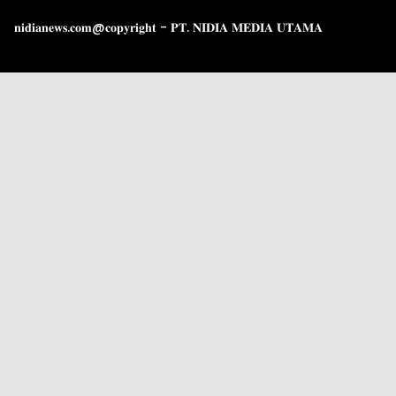
𝐧𝐢𝐝𝐢𝐚𝐧𝐞𝐰𝐬.𝐜𝐨𝐦@𝐜𝐨𝐩𝐲𝐫𝐢𝐠𝐡𝐭 - 𝐏𝐓. 𝐍𝐈𝐃𝐈𝐀 𝐌𝐄𝐃𝐈𝐀 𝐔𝐓𝐀𝐌𝐀