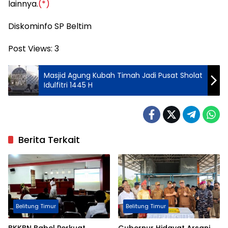
lainnya.
(*)
Diskominfo SP Beltim
Post Views:
3
Masjid Agung Kubah Timah Jadi Pusat Sholat
Idulfitri 1445 H
Berita Terkait
Belitung Timur
Belitung Timur
BKKBN Babel Perkuat
Gubernur Hidayat Arsani