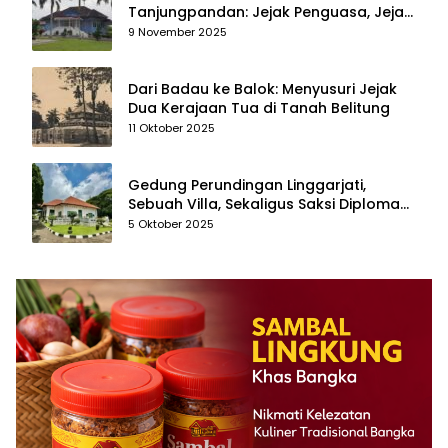
Tanjungpandan: Jejak Penguasa, Jejak
Kenangan
9 November 2025
Dari Badau ke Balok: Menyusuri Jejak
Dua Kerajaan Tua di Tanah Belitung
11 Oktober 2025
Gedung Perundingan Linggarjati,
Sebuah Villa, Sekaligus Saksi Diplomasi
yang Mengubah Arah Bangsa
5 Oktober 2025