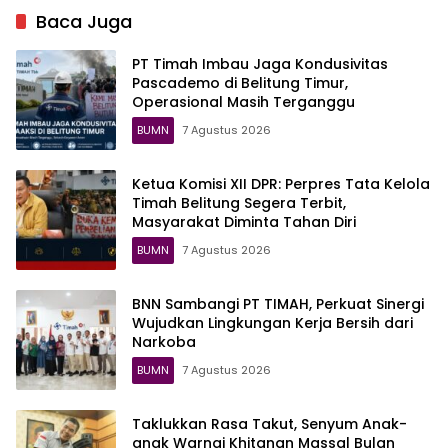
Kemampuan Taktis dan
Baca Juga
Komando
PT Timah Imbau Jaga Kondusivitas
Pascademo di Belitung Timur,
Operasional Masih Terganggu
BUMN
7 Agustus 2026
Ketua Komisi XII DPR: Perpres Tata Kelola
Timah Belitung Segera Terbit,
Masyarakat Diminta Tahan Diri
BUMN
7 Agustus 2026
BNN Sambangi PT TIMAH, Perkuat Sinergi
Wujudkan Lingkungan Kerja Bersih dari
Narkoba
BUMN
7 Agustus 2026
Taklukkan Rasa Takut, Senyum Anak-
anak Warnai Khitanan Massal Bulan