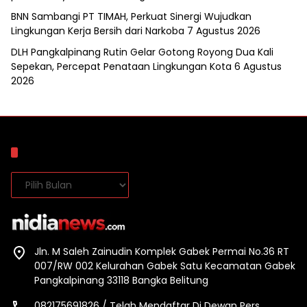
BNN Sambangi PT TIMAH, Perkuat Sinergi Wujudkan
Lingkungan Kerja Bersih dari Narkoba
7 Agustus 2026
DLH Pangkalpinang Rutin Gelar Gotong Royong Dua Kali
Sepekan, Percepat Penataan Lingkungan Kota
6 Agustus
2026
Arsip
Arsip
Jln. M Saleh Zainudin Komplek Gabek Permai No.36 RT
007/RW 002 Kelurahan Gabek Satu Kecamatan Gabek
Pangkalpinang 33118 Bangka Belitung
082175691826 / Telah Mendaftar Di Dewan Pers