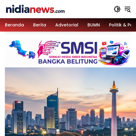
Langsung
ke
konten
Beranda
Berita
Advetorial
BUMN
Politik & Pa