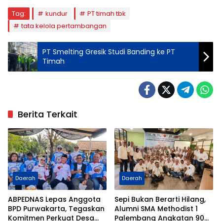
Tag:
kundur
PT timah tbk
tata kelola pertambangan
PT Smelting Gresik Studi Banding ke PT
Timah
Berita Terkait
Daerah
Daerah
ABPEDNAS Lepas Anggota
Sepi Bukan Berarti Hilang,
BPD Purwakarta, Tegaskan
Alumni SMA Methodist 1
Komitmen Perkuat Desa
Palembang Angkatan 90