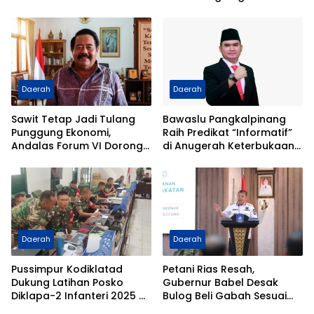
dan Sejahterakan BPD
Lepas Rindu dalam Temu
Kangen Penuh Kenangan
Daerah
Daerah
Sawit Tetap Jadi Tulang
Bawaslu Pangkalpinang
Punggung Ekonomi,
Raih Predikat “Informatif”
Andalas Forum VI Dorong
di Anugerah Keterbukaan
Tata Kelola Berkelanjutan
Informasi Publik 2025
Daerah
Daerah
Pussimpur Kodiklatad
Petani Rias Resah,
Dukung Latihan Posko
Gubernur Babel Desak
Diklapa-2 Infanteri 2025 di
Bulog Beli Gabah Sesuai
Bandung, Perkuat
HPP