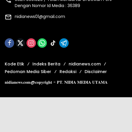
Dengan Nomor Id Media : 36389
nidianews01@gmail.com
Kode Etik
Indeks Berita
nidianews.com
Pedoman Media Siber
Redaksi
Disclaimer
𝐧𝐢𝐝𝐢𝐚𝐧𝐞𝐰𝐬.𝐜𝐨𝐦@𝐜𝐨𝐩𝐲𝐫𝐢𝐠𝐡𝐭 - 𝐏𝐓. 𝐍𝐈𝐃𝐈𝐀 𝐌𝐄𝐃𝐈𝐀 𝐔𝐓𝐀𝐌𝐀