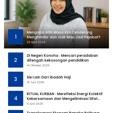
Mengapa ASN Masa Kini Cenderung
1
Menghindar dan Gak Mau Jadi Pejabat?
29 April 2026
Di Negeri Konoha : Mencari peradaban
2
ditengah kekosongan pendidikan
14 Oktober 2025
Sisi Lain Dari Ibadah Haji
3
18 Juni 2025
RITUAL KURBAN : Merefleksi Energi Kolektif
4
Kebersamaan dan Mengeliminasi Sifat
Kebinatangan Manusia
9 Juni 2025