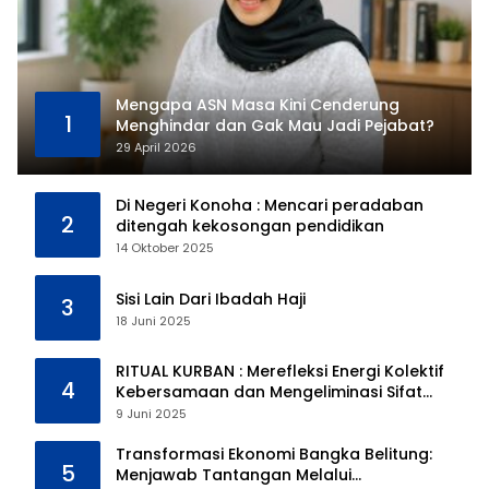
Mengapa ASN Masa Kini Cenderung
1
Menghindar dan Gak Mau Jadi Pejabat?
29 April 2026
Di Negeri Konoha : Mencari peradaban
2
ditengah kekosongan pendidikan
14 Oktober 2025
Sisi Lain Dari Ibadah Haji
3
18 Juni 2025
RITUAL KURBAN : Merefleksi Energi Kolektif
4
Kebersamaan dan Mengeliminasi Sifat
Kebinatangan Manusia
9 Juni 2025
Transformasi Ekonomi Bangka Belitung:
5
Menjawab Tantangan Melalui