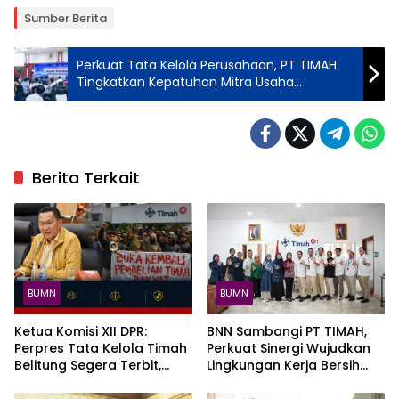
Sumber Berita
Perkuat Tata Kelola Perusahaan, PT TIMAH
Tingkatkan Kepatuhan Mitra Usaha
Pertambangan Lewat Bimbingan Teknis
Berita Terkait
BUMN
BUMN
Ketua Komisi XII DPR:
BNN Sambangi PT TIMAH,
Perpres Tata Kelola Timah
Perkuat Sinergi Wujudkan
Belitung Segera Terbit,
Lingkungan Kerja Bersih
Masyarakat Diminta Tahan
dari Narkoba