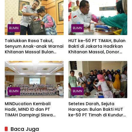
Diri
BUMN
BUMN
Taklukkan Rasa Takut,
HUT ke-50 PT TIMAH, Bulan
Senyum Anak-anak Warnai
Bakti di Jakarta Hadirkan
Khitanan Massal Bulan
Khitanan Massal, Donor
Bakti HUT ke-50 PT TIMAH
Darah, dan Layanan
di Kundur
Kesehatan Gratis
BUMN
BUMN
MINDucation Kembali
Setetes Darah, Sejuta
Hadir, MIND ID dan PT
Harapan: Bulan Bakti HUT
TIMAH Dampingi Siswa
ke-50 PT Timah di Kundur
Pemali Kejar Kampus
Kumpulkan 120 Kantong
Impian
Darah
Baca Juga