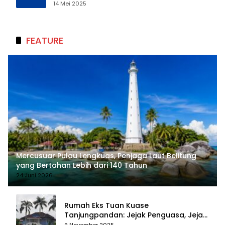
Pengelolaan Sumber Daya Alam yang
14 Mei 2025
Berkelanjutan
FEATURE
Mercusuar Pulau Lengkuas, Penjaga Laut Belitung
yang Bertahan Lebih dari 140 Tahun
24 Juni 2026
Rumah Eks Tuan Kuase
Tanjungpandan: Jejak Penguasa, Jejak
Kenangan
9 November 2025