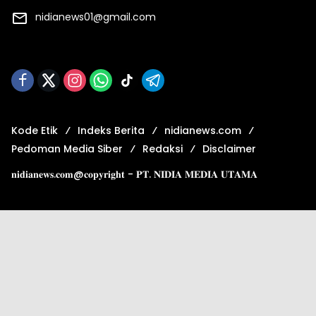
nidianews01@gmail.com
Kode Etik
Indeks Berita
nidianews.com
Pedoman Media Siber
Redaksi
Disclaimer
𝐧𝐢𝐝𝐢𝐚𝐧𝐞𝐰𝐬.𝐜𝐨𝐦@𝐜𝐨𝐩𝐲𝐫𝐢𝐠𝐡𝐭 - 𝐏𝐓. 𝐍𝐈𝐃𝐈𝐀 𝐌𝐄𝐃𝐈𝐀 𝐔𝐓𝐀𝐌𝐀