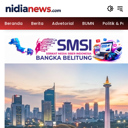
Langsung
ke
konten
Beranda
Berita
Advetorial
BUMN
Politik & Pa