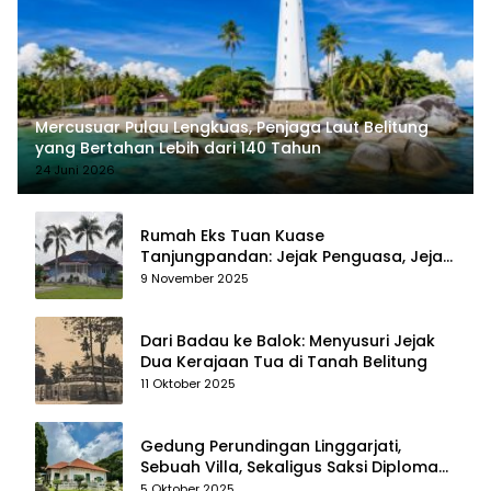
Mercusuar Pulau Lengkuas, Penjaga Laut Belitung
yang Bertahan Lebih dari 140 Tahun
24 Juni 2026
Rumah Eks Tuan Kuase
Tanjungpandan: Jejak Penguasa, Jejak
Kenangan
9 November 2025
Dari Badau ke Balok: Menyusuri Jejak
Dua Kerajaan Tua di Tanah Belitung
11 Oktober 2025
Gedung Perundingan Linggarjati,
Sebuah Villa, Sekaligus Saksi Diplomasi
yang Mengubah Arah Bangsa
5 Oktober 2025