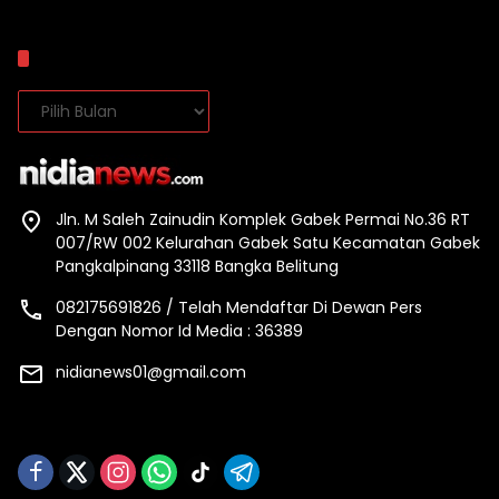
Arsip
Arsip
Jln. M Saleh Zainudin Komplek Gabek Permai No.36 RT
007/RW 002 Kelurahan Gabek Satu Kecamatan Gabek
Pangkalpinang 33118 Bangka Belitung
082175691826 / Telah Mendaftar Di Dewan Pers
Dengan Nomor Id Media : 36389
nidianews01@gmail.com