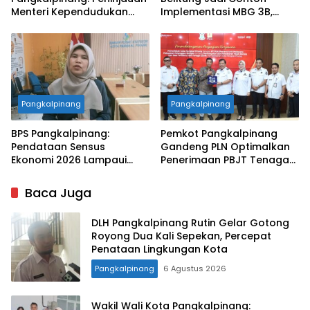
Menteri Kependudukan
Implementasi MBG 3B,
Pastikan SPPG Penuhi
33.852 Bumil, Busui, dan
Standar Layanan MBG
Balita Terlayani
Pangkalpinang
Pangkalpinang
BPS Pangkalpinang:
Pemkot Pangkalpinang
Pendataan Sensus
Gandeng PLN Optimalkan
Ekonomi 2026 Lampaui
Penerimaan PBJT Tenaga
Target, Capaian Tembus
Listrik
85 Persen
Baca Juga
DLH Pangkalpinang Rutin Gelar Gotong
Royong Dua Kali Sepekan, Percepat
Penataan Lingkungan Kota
Pangkalpinang
6 Agustus 2026
Wakil Wali Kota Pangkalpinang: