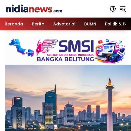
Langsung
ke
konten
Beranda
Berita
Advetorial
BUMN
Politik & Pa