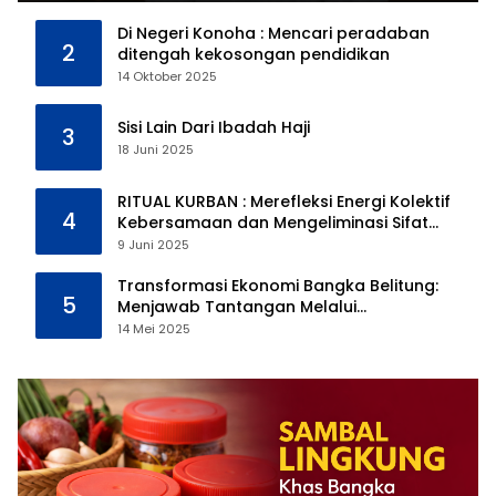
Di Negeri Konoha : Mencari peradaban
2
ditengah kekosongan pendidikan
14 Oktober 2025
Sisi Lain Dari Ibadah Haji
3
18 Juni 2025
RITUAL KURBAN : Merefleksi Energi Kolektif
4
Kebersamaan dan Mengeliminasi Sifat
Kebinatangan Manusia
9 Juni 2025
Transformasi Ekonomi Bangka Belitung:
5
Menjawab Tantangan Melalui
Pengelolaan Sumber Daya Alam yang
14 Mei 2025
Berkelanjutan