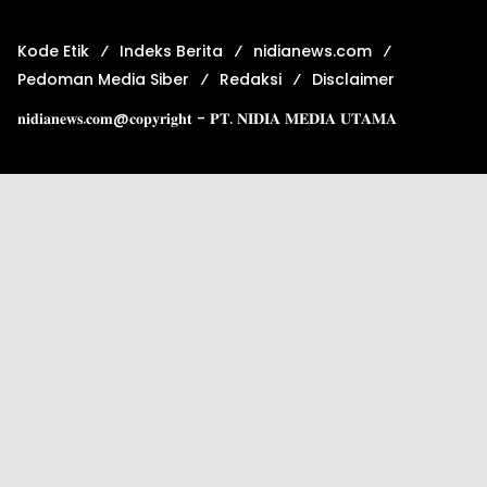
Kode Etik
Indeks Berita
nidianews.com
Pedoman Media Siber
Redaksi
Disclaimer
𝐧𝐢𝐝𝐢𝐚𝐧𝐞𝐰𝐬.𝐜𝐨𝐦@𝐜𝐨𝐩𝐲𝐫𝐢𝐠𝐡𝐭 - 𝐏𝐓. 𝐍𝐈𝐃𝐈𝐀 𝐌𝐄𝐃𝐈𝐀 𝐔𝐓𝐀𝐌𝐀