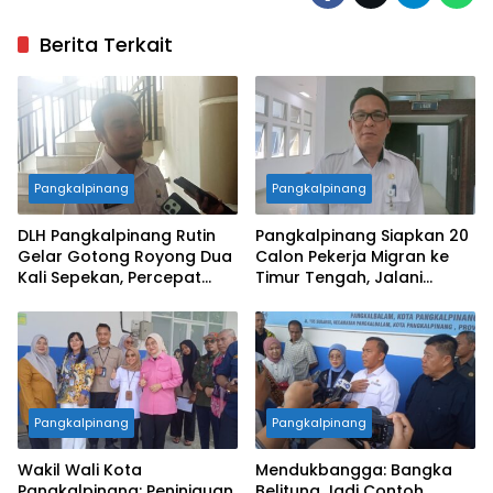
Berita Terkait
Pangkalpinang
Pangkalpinang
DLH Pangkalpinang Rutin
Pangkalpinang Siapkan 20
Gelar Gotong Royong Dua
Calon Pekerja Migran ke
Kali Sepekan, Percepat
Timur Tengah, Jalani
Penataan Lingkungan Kota
Pelatihan Empat Bulan
Pangkalpinang
Pangkalpinang
Wakil Wali Kota
Mendukbangga: Bangka
Pangkalpinang: Peninjauan
Belitung Jadi Contoh