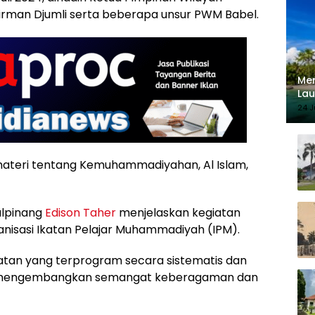
man Djumli serta beberapa unsur PWM Babel.
Mer
Lau
140
24 J
 materi tentang Kemuhammadiyahan, Al Islam,
lpinang
Edison Taher
menjelaskan kegiatan
ganisasi Ikatan Pelajar Muhammadiyah (IPM).
atan yang terprogram secara sistematis dan
 mengembangkan semangat keberagaman dan