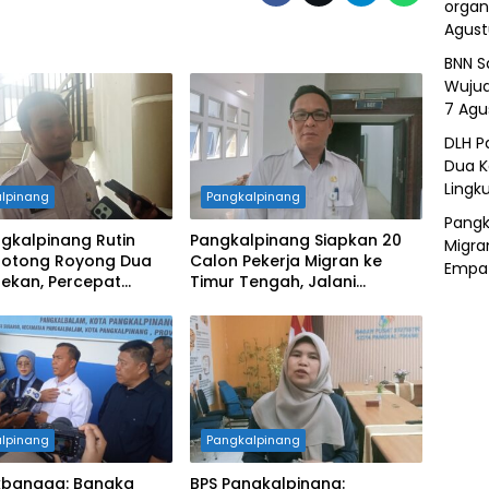
organ
Agust
BNN S
Wujud
7 Agu
DLH P
Dua K
Lingk
lpinang
Pangkalpinang
Pangk
gkalpinang Rutin
Pangkalpinang Siapkan 20
Migra
Gotong Royong Dua
Calon Pekerja Migran ke
Empat
pekan, Percepat
Timur Tengah, Jalani
an Lingkungan Kota
Pelatihan Empat Bulan
lpinang
Pangkalpinang
bangga: Bangka
BPS Pangkalpinang: