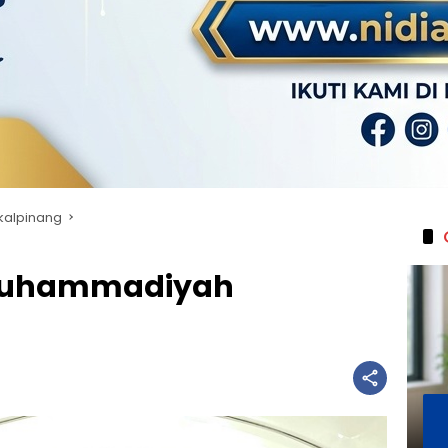
kalpinang
 Muhammadiyah