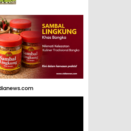
yang Mengubah Arah
Bangsa
dianews.com
tar