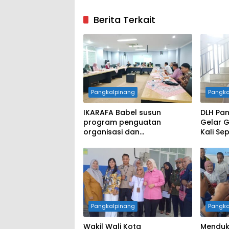
Berita Terkait
Pangkalpinang
Pangka
IKARAFA Babel susun
DLH Pan
program penguatan
Gelar 
organisasi dan
Kali Se
pemberdayaan alumni
Penata
Pangkalpinang
Pangka
Wakil Wali Kota
Menduk