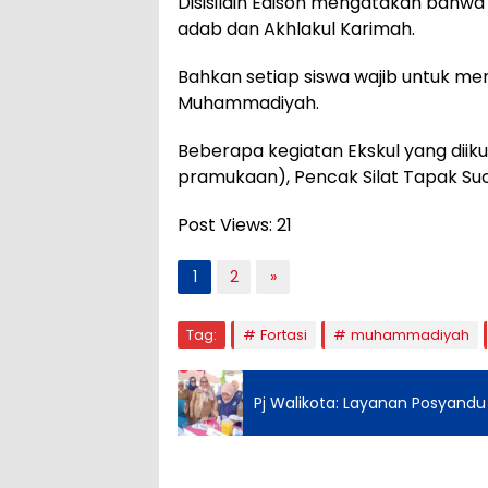
Disisilain Edison mengatakan bahwa
adab dan Akhlakul Karimah.
Bahkan setiap siswa wajib untuk men
Muhammadiyah.
Beberapa kegiatan Ekskul yang diikut
pramukaan), Pencak Silat Tapak Suc
Post Views:
21
1
2
»
Tag:
Fortasi
muhammadiyah
Pj Walikota: Layanan Posyand