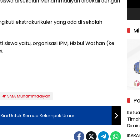
 siswa di sekolah Muhammadiyah dibekali dengan
gikuti ekstrakurikuler yang ada di sekolah
Mi
i siswa yaitu, organisasi IPM, Hizbul Wathan (ke
i.
SMA Muhammadiyah
Po
Ketua 
u Kini Untuk Semua Kelompok Umur
Timah
Dimin
IKARA