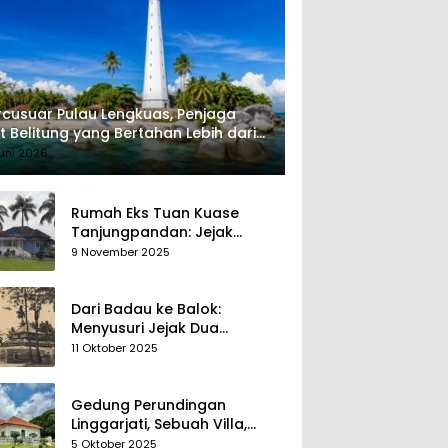
cusuar Pulau Lengkuas, Penjaga
t Belitung yang Bertahan Lebih dari
 Tahun
uni 2026
Rumah Eks Tuan Kuase
Tanjungpandan: Jejak
Penguasa, Jejak Kenangan
9 November 2025
Dari Badau ke Balok:
Menyusuri Jejak Dua
Kerajaan Tua di Tanah
11 Oktober 2025
Belitung
Gedung Perundingan
Linggarjati, Sebuah Villa,
Sekaligus Saksi Diplomasi
5 Oktober 2025