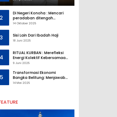
Di Negeri Konoha : Mencari
2
peradaban ditengah
kekosongan pendidikan
14 Oktober 2025
Sisi Lain Dari Ibadah Haji
3
18 Juni 2025
RITUAL KURBAN : Merefleksi
4
Energi Kolektif Kebersamaan
dan Mengeliminasi Sifat
9 Juni 2025
Kebinatangan Manusia
Transformasi Ekonomi
5
Bangka Belitung: Menjawab
Tantangan Melalui
14 Mei 2025
Pengelolaan Sumber Daya
Alam yang Berkelanjutan
FEATURE