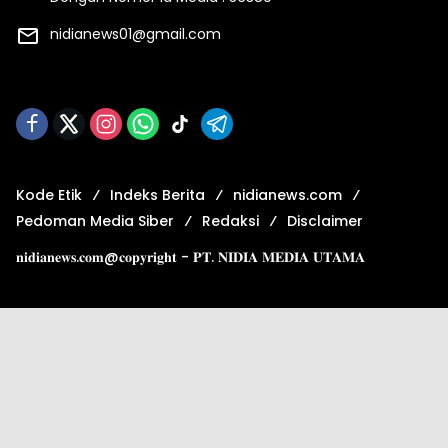
nidianews01@gmail.com
Kode Etik
Indeks Berita
nidianews.com
Pedoman Media Siber
Redaksi
Disclaimer
𝐧𝐢𝐝𝐢𝐚𝐧𝐞𝐰𝐬.𝐜𝐨𝐦@𝐜𝐨𝐩𝐲𝐫𝐢𝐠𝐡𝐭 - 𝐏𝐓. 𝐍𝐈𝐃𝐈𝐀 𝐌𝐄𝐃𝐈𝐀 𝐔𝐓𝐀𝐌𝐀