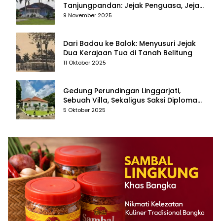
Tanjungpandan: Jejak Penguasa, Jejak
Kenangan
9 November 2025
Dari Badau ke Balok: Menyusuri Jejak
Dua Kerajaan Tua di Tanah Belitung
11 Oktober 2025
Gedung Perundingan Linggarjati,
Sebuah Villa, Sekaligus Saksi Diplomasi
yang Mengubah Arah Bangsa
5 Oktober 2025