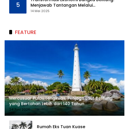
5
Menjawab Tantangan Melalui
Pengelolaan Sumber Daya Alam yang
14 Mei 2025
Berkelanjutan
FEATURE
Mercusuar Pulau Lengkuas, Penjaga Laut Belitung
yang Bertahan Lebih dari 140 Tahun
24 Juni 2026
Rumah Eks Tuan Kuase