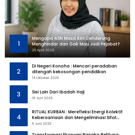
Mengapa ASN Masa Kini Cenderung
1
Menghindar dan Gak Mau Jadi Pejabat?
29 April 2026
Di Negeri Konoha : Mencari peradaban
2
ditengah kekosongan pendidikan
14 Oktober 2025
Sisi Lain Dari Ibadah Haji
3
18 Juni 2025
RITUAL KURBAN : Merefleksi Energi Kolektif
4
Kebersamaan dan Mengeliminasi Sifat
Kebinatangan Manusia
9 Juni 2025
Transformasi Ekonomi Bangka Belitung: