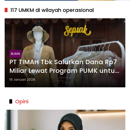
117 UMKM di wilayah operasional
BUMN
PT TIMAH Tbk Salurkan Dana Rp7
Miliar Lewat Program PUMK untuk
Dukung Pengembangan 117
19 Januari 2026
UMKM di Wilayah Operasional
Opini