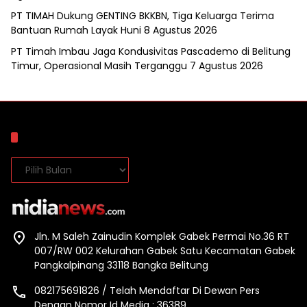
PT TIMAH Dukung GENTING BKKBN, Tiga Keluarga Terima
Bantuan Rumah Layak Huni
8 Agustus 2026
PT Timah Imbau Jaga Kondusivitas Pascademo di Belitung
Timur, Operasional Masih Terganggu
7 Agustus 2026
Arsip
Arsip
Jln. M Saleh Zainudin Komplek Gabek Permai No.36 RT
007/RW 002 Kelurahan Gabek Satu Kecamatan Gabek
Pangkalpinang 33118 Bangka Belitung
082175691826 / Telah Mendaftar Di Dewan Pers
Dengan Nomor Id Media : 36389