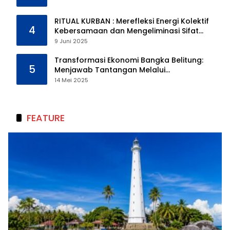
RITUAL KURBAN : Merefleksi Energi Kolektif
4
Kebersamaan dan Mengeliminasi Sifat
Kebinatangan Manusia
9 Juni 2025
Transformasi Ekonomi Bangka Belitung:
5
Menjawab Tantangan Melalui
Pengelolaan Sumber Daya Alam yang
14 Mei 2025
Berkelanjutan
FEATURE