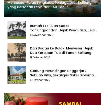
Mercusuar Pulau Lengkuas, Penjaga Laut Belitung
yang Bertahan Lebih dari 140 Tahun
24 Juni 2026
Rumah Eks Tuan Kuase
Tanjungpandan: Jejak Penguasa, Jejak
Kenangan
9 November 2025
Dari Badau ke Balok: Menyusuri Jejak
Dua Kerajaan Tua di Tanah Belitung
11 Oktober 2025
Gedung Perundingan Linggarjati,
Sebuah Villa, Sekaligus Saksi Diplomasi
yang Mengubah Arah Bangsa
5 Oktober 2025