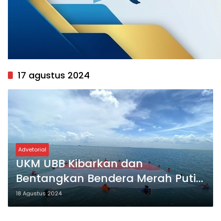
17 agustus 2024
Advetorial
UKM UBB Kibarkan dan
Bentangkan Bendera Merah Putih
di Laut
18 Agustus 2024