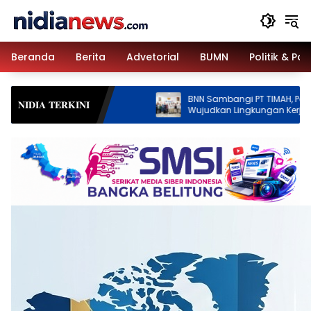
Langsung
ke
konten
Beranda
Berita
Advetorial
BUMN
Politik & Pa
BNN Sambangi PT TIMAH, Perkuat Sinergi
DLH
𝐍𝐈𝐃𝐈𝐀 𝐓𝐄𝐑𝐊𝐈𝐍𝐈
Wujudkan Lingkungan Kerja Bersih dari
Roy
Narkoba
Pe