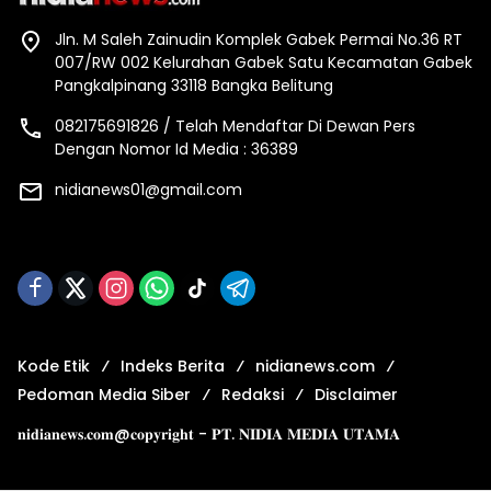
Jln. M Saleh Zainudin Komplek Gabek Permai No.36 RT
007/RW 002 Kelurahan Gabek Satu Kecamatan Gabek
Pangkalpinang 33118 Bangka Belitung
082175691826 / Telah Mendaftar Di Dewan Pers
Dengan Nomor Id Media : 36389
nidianews01@gmail.com
Kode Etik
Indeks Berita
nidianews.com
Pedoman Media Siber
Redaksi
Disclaimer
𝐧𝐢𝐝𝐢𝐚𝐧𝐞𝐰𝐬.𝐜𝐨𝐦@𝐜𝐨𝐩𝐲𝐫𝐢𝐠𝐡𝐭 - 𝐏𝐓. 𝐍𝐈𝐃𝐈𝐀 𝐌𝐄𝐃𝐈𝐀 𝐔𝐓𝐀𝐌𝐀