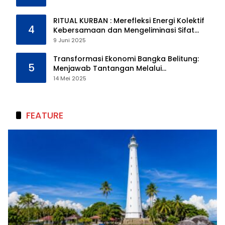
RITUAL KURBAN : Merefleksi Energi Kolektif
4
Kebersamaan dan Mengeliminasi Sifat
Kebinatangan Manusia
9 Juni 2025
Transformasi Ekonomi Bangka Belitung:
5
Menjawab Tantangan Melalui
Pengelolaan Sumber Daya Alam yang
14 Mei 2025
Berkelanjutan
FEATURE