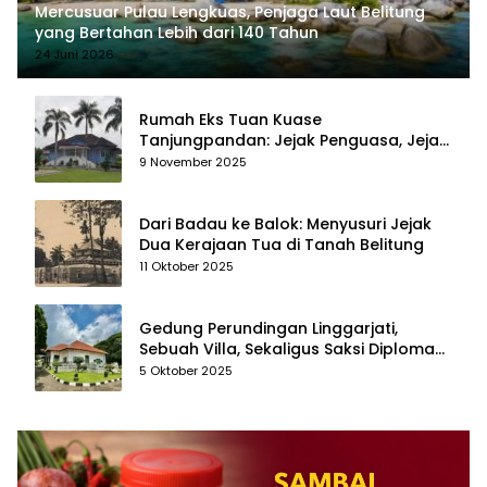
Mercusuar Pulau Lengkuas, Penjaga Laut Belitung
yang Bertahan Lebih dari 140 Tahun
24 Juni 2026
Rumah Eks Tuan Kuase
Tanjungpandan: Jejak Penguasa, Jejak
Kenangan
9 November 2025
Dari Badau ke Balok: Menyusuri Jejak
Dua Kerajaan Tua di Tanah Belitung
11 Oktober 2025
Gedung Perundingan Linggarjati,
Sebuah Villa, Sekaligus Saksi Diplomasi
yang Mengubah Arah Bangsa
5 Oktober 2025