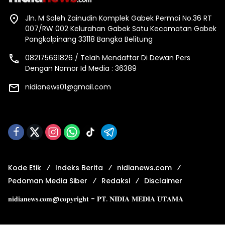
Jln. M Saleh Zainudin Komplek Gabek Permai No.36 RT
007/RW 002 Kelurahan Gabek Satu Kecamatan Gabek
Pangkalpinang 33118 Bangka Belitung
082175691826 / Telah Mendaftar Di Dewan Pers
Dengan Nomor Id Media : 36389
nidianews01@gmail.com
Kode Etik
Indeks Berita
nidianews.com
Pedoman Media Siber
Redaksi
Disclaimer
𝐧𝐢𝐝𝐢𝐚𝐧𝐞𝐰𝐬.𝐜𝐨𝐦@𝐜𝐨𝐩𝐲𝐫𝐢𝐠𝐡𝐭 - 𝐏𝐓. 𝐍𝐈𝐃𝐈𝐀 𝐌𝐄𝐃𝐈𝐀 𝐔𝐓𝐀𝐌𝐀