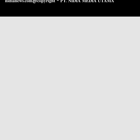
𝐧𝐢𝐝𝐢𝐚𝐧𝐞𝐰𝐬.𝐜𝐨𝐦@𝐜𝐨𝐩𝐲𝐫𝐢𝐠𝐡𝐭 - 𝐏𝐓. 𝐍𝐈𝐃𝐈𝐀 𝐌𝐄𝐃𝐈𝐀 𝐔𝐓𝐀𝐌𝐀