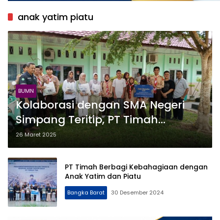
anak yatim piatu
BUMN
Kolaborasi dengan SMA Negeri
Simpang Teritip, PT Timah
Salurkan Bantuan Paket
26 Maret 2025
Sembako untuk Anak Yatim dan
Piatu
PT Timah Berbagi Kebahagiaan dengan
Anak Yatim dan Piatu
Bangka Barat
30 Desember 2024