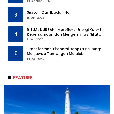
14 Oktober 2025
Sisi Lain Dari Ibadah Haji
3
18 Juni 2025
RITUAL KURBAN : Merefleksi Energi Kolektif
4
Kebersamaan dan Mengeliminasi Sifat
Kebinatangan Manusia
9 Juni 2025
Transformasi Ekonomi Bangka Belitung:
5
Menjawab Tantangan Melalui
Pengelolaan Sumber Daya Alam yang
14 Mei 2025
Berkelanjutan
FEATURE