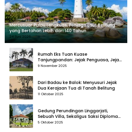
Mercusuar Pulau Lengkuas, Penjaga Laut Belitung
yang Bertahan Lebih dari 140 Tahun
24 Juni 2026
Rumah Eks Tuan Kuase
Tanjungpandan: Jejak Penguasa, Jejak
Kenangan
9 November 2025
Dari Badau ke Balok: Menyusuri Jejak
Dua Kerajaan Tua di Tanah Belitung
11 Oktober 2025
Gedung Perundingan Linggarjati,
Sebuah Villa, Sekaligus Saksi Diplomasi
yang Mengubah Arah Bangsa
5 Oktober 2025