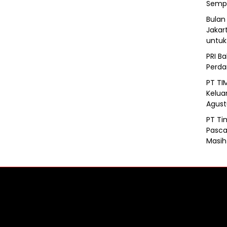
Semp
Bulan
Jakar
untu
PRI B
Perd
PT TI
Kelua
Agust
PT Ti
Pasca
Masih