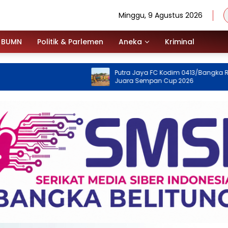
Minggu, 9 Agustus 2026
BUMN
Politik & Parlemen
Aneka
Kriminal
Putra Jaya FC Kodim 0413/Bangka Raih
Bula
Juara Sempan Cup 2026
Jaka
Kem