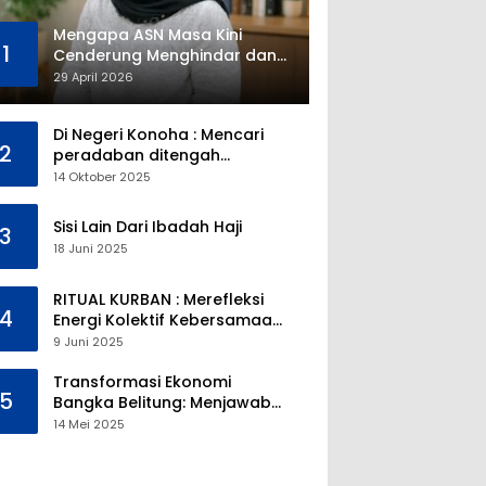
Mengapa ASN Masa Kini
1
Cenderung Menghindar dan
Gak Mau Jadi Pejabat?
29 April 2026
Di Negeri Konoha : Mencari
2
peradaban ditengah
kekosongan pendidikan
14 Oktober 2025
Sisi Lain Dari Ibadah Haji
3
18 Juni 2025
RITUAL KURBAN : Merefleksi
4
Energi Kolektif Kebersamaan
dan Mengeliminasi Sifat
9 Juni 2025
Kebinatangan Manusia
Transformasi Ekonomi
5
Bangka Belitung: Menjawab
Tantangan Melalui
14 Mei 2025
Pengelolaan Sumber Daya
Alam yang Berkelanjutan