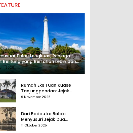
FEATURE
cusuar Pulau Lengkuas, Penjaga
t Belitung yang Bertahan Lebih dari
 Tahun
uni 2026
Rumah Eks Tuan Kuase
Tanjungpandan: Jejak
Penguasa, Jejak Kenangan
9 November 2025
Dari Badau ke Balok:
Menyusuri Jejak Dua
Kerajaan Tua di Tanah
11 Oktober 2025
Belitung