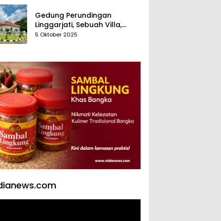
Gedung Perundingan
Linggarjati, Sebuah Villa,
Sekaligus Saksi Diplomasi
5 Oktober 2025
yang Mengubah Arah
Bangsa
dianews.com
tar