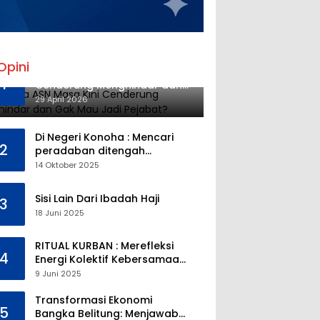
Opini
Mengapa ASN Masa Kini
1
Cenderung Menghindar dan
Gak Mau Jadi Pejabat?
29 April 2026
Di Negeri Konoha : Mencari
2
peradaban ditengah
kekosongan pendidikan
14 Oktober 2025
Sisi Lain Dari Ibadah Haji
3
18 Juni 2025
RITUAL KURBAN : Merefleksi
4
Energi Kolektif Kebersamaan
dan Mengeliminasi Sifat
9 Juni 2025
Kebinatangan Manusia
Transformasi Ekonomi
5
Bangka Belitung: Menjawab