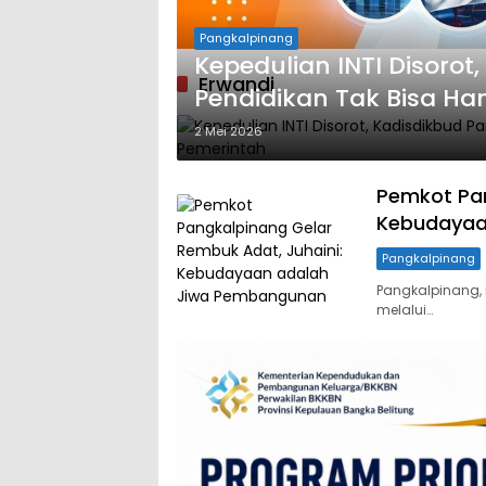
Pangkalpinang
Kepedulian INTI Disorot
Erwandi
Pendidikan Tak Bisa H
2 Mei 2026
Pemkot Pan
Kebudayaa
Pangkalpinang
Pangkalpinang,
melalui…