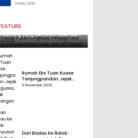
Tantangan Melalui
14 Mei 2025
Pengelolaan Sumber Daya
Alam yang Berkelanjutan
FEATURE
cusuar Pulau Lengkuas, Penjaga
t Belitung yang Bertahan Lebih dari
 Tahun
uni 2026
Rumah Eks Tuan Kuase
Tanjungpandan: Jejak
Penguasa, Jejak Kenangan
9 November 2025
Dari Badau ke Balok: