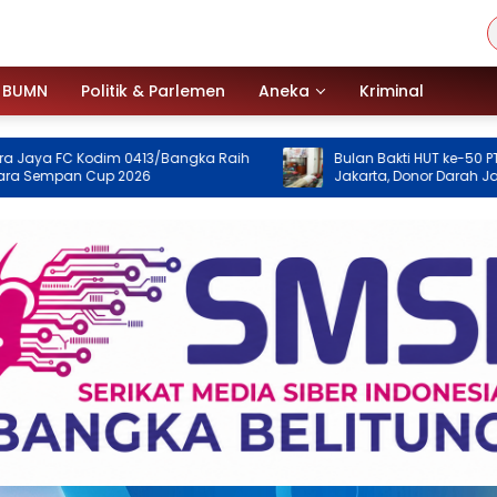
BUMN
Politik & Parlemen
Aneka
Kriminal
m 0413/Bangka Raih
Bulan Bakti HUT ke-50 PT TIMAH Digelar di
 2026
Jakarta, Donor Darah Jadi Aksi
Kemanusiaan untuk Membantu Sesam