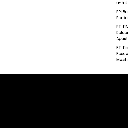
untu
PRI B
Perd
PT TI
Kelua
Agust
PT Ti
Pasca
Masih