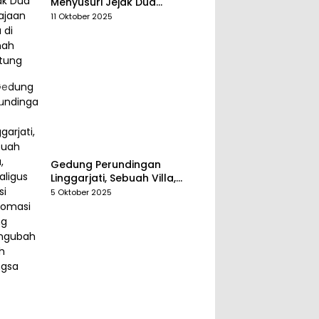
Menyusuri Jejak Dua
Kerajaan Tua di Tanah
11 Oktober 2025
Belitung
Gedung Perundingan
Linggarjati, Sebuah Villa,
Sekaligus Saksi Diplomasi
5 Oktober 2025
yang Mengubah Arah
Bangsa