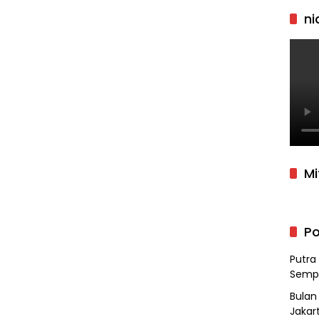
ni
Mi
Po
Putra
Semp
Bulan
Jakar