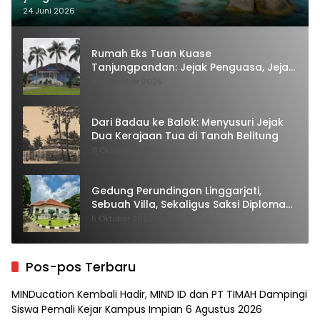
24 Juni 2026
Rumah Eks Tuan Kuase
Tanjungpandan: Jejak Penguasa, Jejak
Kenangan
9 November 2025
Dari Badau ke Balok: Menyusuri Jejak
Dua Kerajaan Tua di Tanah Belitung
11 Oktober 2025
Gedung Perundingan Linggarjati,
Sebuah Villa, Sekaligus Saksi Diplomasi
yang Mengubah Arah Bangsa
5 Oktober 2025
Pos-pos Terbaru
MINDucation Kembali Hadir, MIND ID dan PT TIMAH Dampingi
Siswa Pemali Kejar Kampus Impian
6 Agustus 2026