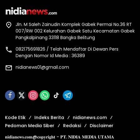
Jln. M Saleh Zainudin Komplek Gabek Permai No.36 RT
007/RW 002 Kelurahan Gabek Satu Kecamatan Gabek
Pangkalpinang 33118 Bangka Belitung
082175691826 / Telah Mendaftar Di Dewan Pers
Dengan Nomor Id Media : 36389
nidianews01@gmail.com
Kode Etik
Indeks Berita
nidianews.com
Pedoman Media Siber
Redaksi
Disclaimer
𝐧𝐢𝐝𝐢𝐚𝐧𝐞𝐰𝐬.𝐜𝐨𝐦@𝐜𝐨𝐩𝐲𝐫𝐢𝐠𝐡𝐭 - 𝐏𝐓. 𝐍𝐈𝐃𝐈𝐀 𝐌𝐄𝐃𝐈𝐀 𝐔𝐓𝐀𝐌𝐀