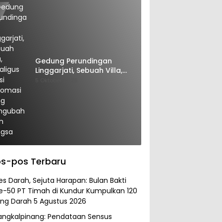
Gedung Perundingan
Linggarjati, Sebuah Villa,
Sekaligus Saksi Diplomasi
5 Oktober 2025
yang Mengubah Arah
Bangsa
s-pos Terbaru
es Darah, Sejuta Harapan: Bulan Bakti
e-50 PT Timah di Kundur Kumpulkan 120
ng Darah
5 Agustus 2026
angkalpinang: Pendataan Sensus