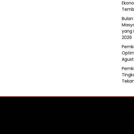
Ekono
Tembu
Bulan
Masya
yang
2026
Pemko
Optim
Agust
Pemko
Tingk
Tekan