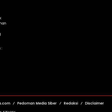
k
ahan
g
 :
s.com
Pedoman Media Siber
Redaksi
Disclaimer