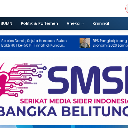
BUMN
Politik & Parlemen
Aneka
Kriminal
, Sejuta Harapan: Bulan
BPS Pangkalpinang: Pendataan Se
50 PT Timah di Kundur
Ekonomi 2026 Lampaui Target, Ca
0 Kantong Darah
Tembus 85 Persen