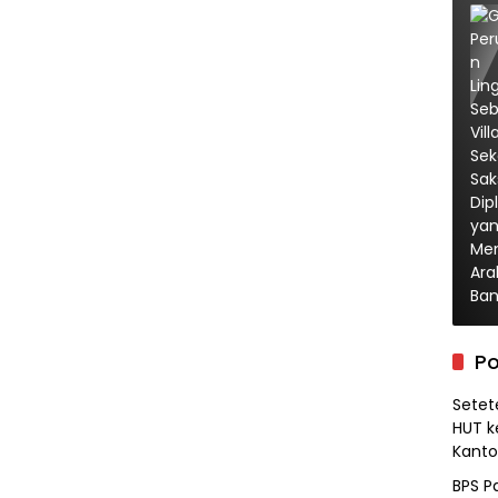
Po
Setet
HUT k
Kanto
BPS P