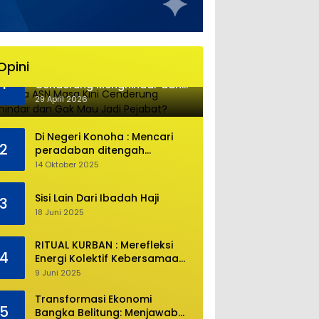
Opini
Mengapa ASN Masa Kini
1
Cenderung Menghindar dan
Gak Mau Jadi Pejabat?
29 April 2026
Di Negeri Konoha : Mencari
2
peradaban ditengah
kekosongan pendidikan
14 Oktober 2025
Sisi Lain Dari Ibadah Haji
3
18 Juni 2025
RITUAL KURBAN : Merefleksi
4
Energi Kolektif Kebersamaan
dan Mengeliminasi Sifat
9 Juni 2025
Kebinatangan Manusia
Transformasi Ekonomi
5
Bangka Belitung: Menjawab