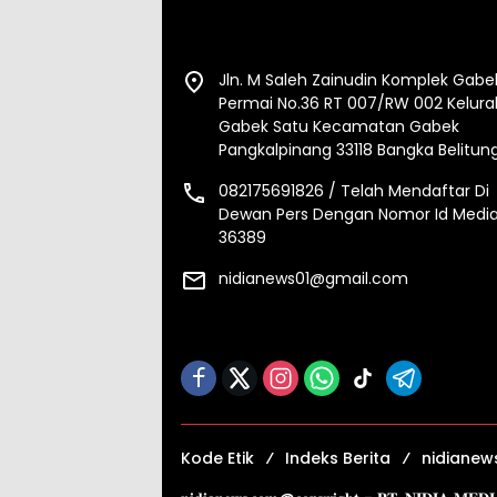
Jln. M Saleh Zainudin Komplek Gabe
Permai No.36 RT 007/RW 002 Kelur
Gabek Satu Kecamatan Gabek
Pangkalpinang 33118 Bangka Belitun
082175691826 / Telah Mendaftar Di
Dewan Pers Dengan Nomor Id Media
36389
nidianews01@gmail.com
Kode Etik
Indeks Berita
nidianew