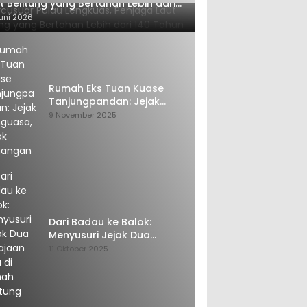
t Belitung yang Bertahan Lebih dari
 Tahun
uni 2026
Rumah Eks Tuan Kuase
Tanjungpandan: Jejak
Penguasa, Jejak Kenangan
9 November 2025
Dari Badau ke Balok:
Menyusuri Jejak Dua
Kerajaan Tua di Tanah
11 Oktober 2025
Belitung