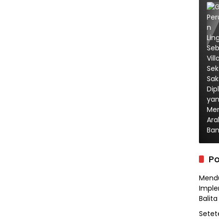
Po
Mendu
Imple
Balita
Setet