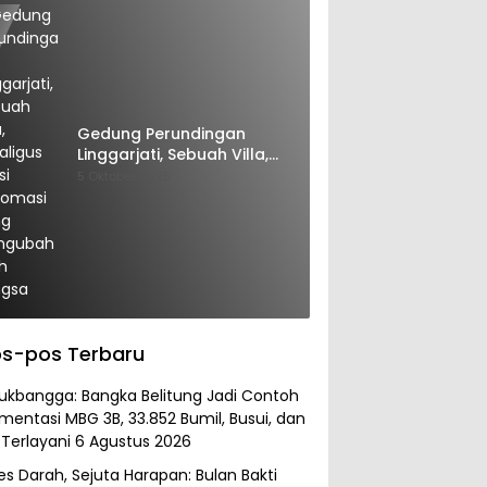
Gedung Perundingan
Linggarjati, Sebuah Villa,
Sekaligus Saksi Diplomasi
5 Oktober 2025
yang Mengubah Arah
Bangsa
s-pos Terbaru
kbangga: Bangka Belitung Jadi Contoh
mentasi MBG 3B, 33.852 Bumil, Busui, dan
 Terlayani
6 Agustus 2026
es Darah, Sejuta Harapan: Bulan Bakti