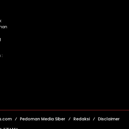
k
ahan
g
 :
s.com
Pedoman Media Siber
Redaksi
Disclaimer