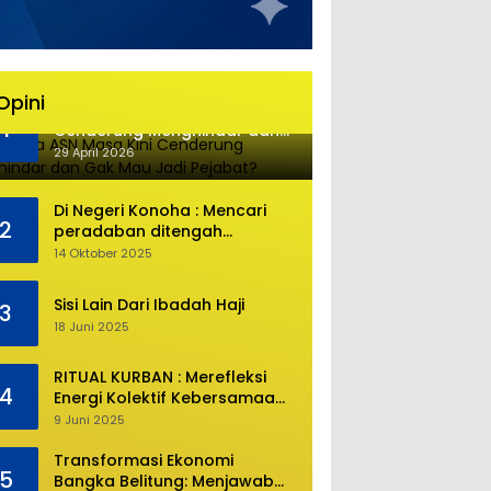
Opini
Mengapa ASN Masa Kini
1
Cenderung Menghindar dan
Gak Mau Jadi Pejabat?
29 April 2026
Di Negeri Konoha : Mencari
2
peradaban ditengah
kekosongan pendidikan
14 Oktober 2025
Sisi Lain Dari Ibadah Haji
3
18 Juni 2025
RITUAL KURBAN : Merefleksi
4
Energi Kolektif Kebersamaan
dan Mengeliminasi Sifat
9 Juni 2025
Kebinatangan Manusia
Transformasi Ekonomi
5
Bangka Belitung: Menjawab