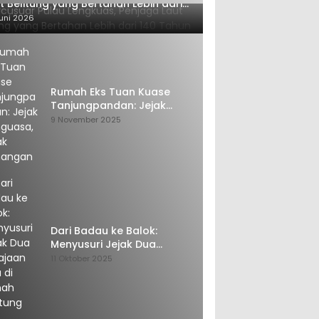
t Belitung yang Bertahan Lebih dari
 Tahun
uni 2026
Rumah Eks Tuan Kuase
Tanjungpandan: Jejak
Penguasa, Jejak Kenangan
9 November 2025
Dari Badau ke Balok:
Menyusuri Jejak Dua
Kerajaan Tua di Tanah
11 Oktober 2025
Belitung