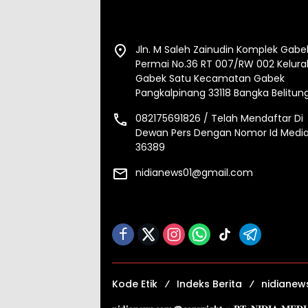
Jln. M Saleh Zainudin Komplek Gabe
Permai No.36 RT 007/RW 002 Kelur
Gabek Satu Kecamatan Gabek
Pangkalpinang 33118 Bangka Belitun
082175691826 / Telah Mendaftar Di
Dewan Pers Dengan Nomor Id Media
36389
nidianews01@gmail.com
Kode Etik
Indeks Berita
nidianew