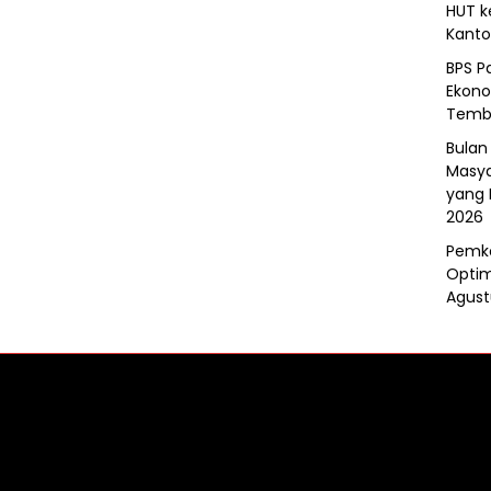
HUT k
Kanto
BPS P
Ekono
Tembu
Bulan
Masya
yang
2026
Pemko
Optim
Agust