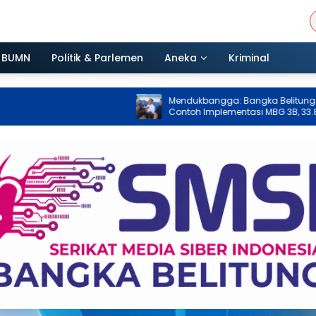
BUMN
Politik & Parlemen
Aneka
Kriminal
Mendukbangga: Bangka Belitung Jadi
Contoh Implementasi MBG 3B, 33.852
Bumil, Busui, dan Balita Terlayani