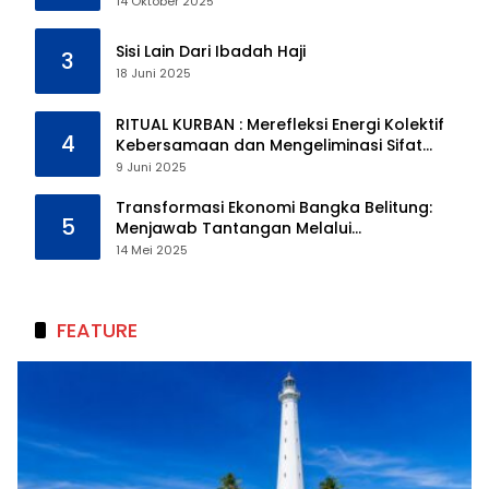
14 Oktober 2025
Sisi Lain Dari Ibadah Haji
3
18 Juni 2025
RITUAL KURBAN : Merefleksi Energi Kolektif
4
Kebersamaan dan Mengeliminasi Sifat
Kebinatangan Manusia
9 Juni 2025
Transformasi Ekonomi Bangka Belitung:
5
Menjawab Tantangan Melalui
Pengelolaan Sumber Daya Alam yang
14 Mei 2025
Berkelanjutan
FEATURE