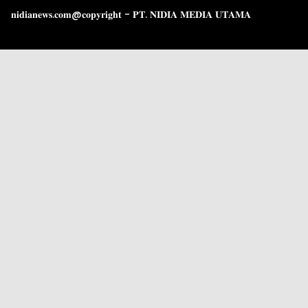
𝐧𝐢𝐝𝐢𝐚𝐧𝐞𝐰𝐬.𝐜𝐨𝐦@𝐜𝐨𝐩𝐲𝐫𝐢𝐠𝐡𝐭 - 𝐏𝐓. 𝐍𝐈𝐃𝐈𝐀 𝐌𝐄𝐃𝐈𝐀 𝐔𝐓𝐀𝐌𝐀