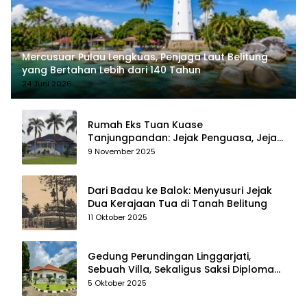
Mercusuar Pulau Lengkuas, Penjaga Laut Belitung
yang Bertahan Lebih dari 140 Tahun
24 Juni 2026
Rumah Eks Tuan Kuase
Tanjungpandan: Jejak Penguasa, Jejak
Kenangan
9 November 2025
Dari Badau ke Balok: Menyusuri Jejak
Dua Kerajaan Tua di Tanah Belitung
11 Oktober 2025
Gedung Perundingan Linggarjati,
Sebuah Villa, Sekaligus Saksi Diplomasi
yang Mengubah Arah Bangsa
5 Oktober 2025