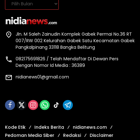
Arsip
Jln. M Saleh Zainudin Komplek Gabek Permai No.36 RT
007/RW 002 Kelurahan Gabek Satu Kecamatan Gabek
Pangkalpinang 33118 Bangka Belitung
082175691826 / Telah Mendaftar Di Dewan Pers
Dengan Nomor Id Media : 36389
nidianews01@gmail.com
Kode Etik
Indeks Berita
nidianews.com
Pedoman Media Siber
Redaksi
Disclaimer