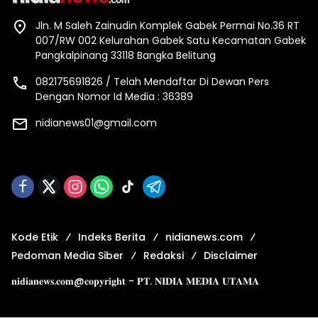
Jln. M Saleh Zainudin Komplek Gabek Permai No.36 RT
007/RW 002 Kelurahan Gabek Satu Kecamatan Gabek
Pangkalpinang 33118 Bangka Belitung
082175691826 / Telah Mendaftar Di Dewan Pers
Dengan Nomor Id Media : 36389
nidianews01@gmail.com
Kode Etik
Indeks Berita
nidianews.com
Pedoman Media Siber
Redaksi
Disclaimer
𝐧𝐢𝐝𝐢𝐚𝐧𝐞𝐰𝐬.𝐜𝐨𝐦@𝐜𝐨𝐩𝐲𝐫𝐢𝐠𝐡𝐭 - 𝐏𝐓. 𝐍𝐈𝐃𝐈𝐀 𝐌𝐄𝐃𝐈𝐀 𝐔𝐓𝐀𝐌𝐀