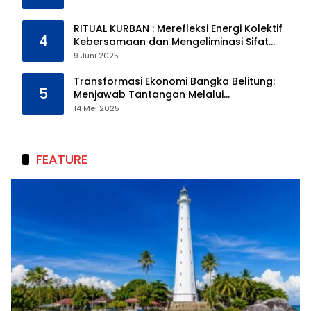
RITUAL KURBAN : Merefleksi Energi Kolektif
4
Kebersamaan dan Mengeliminasi Sifat
Kebinatangan Manusia
9 Juni 2025
Transformasi Ekonomi Bangka Belitung:
5
Menjawab Tantangan Melalui
Pengelolaan Sumber Daya Alam yang
14 Mei 2025
Berkelanjutan
FEATURE