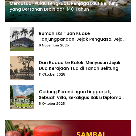
Mercusuar Pulau Lengkuas, Penjaga Laut Belitung
yang Bertahan Lebih dari 140 Tahun
24 Juni 2026
Rumah Eks Tuan Kuase
Tanjungpandan: Jejak Penguasa, Jejak
Kenangan
9 November 2025
Dari Badau ke Balok: Menyusuri Jejak
Dua Kerajaan Tua di Tanah Belitung
11 Oktober 2025
Gedung Perundingan Linggarjati,
Sebuah Villa, Sekaligus Saksi Diplomasi
yang Mengubah Arah Bangsa
5 Oktober 2025