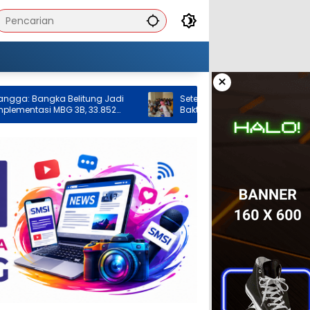
×
gka Belitung Jadi
Setetes Darah, Sejuta Harapan: Bulan
si MBG 3B, 33.852
Bakti HUT ke-50 PT Timah di Kundur
lita Terlayani
Kumpulkan 120 Kantong Darah