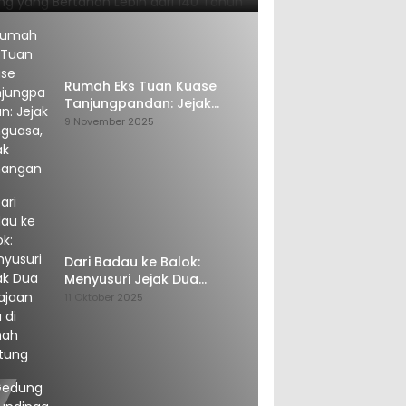
Rumah Eks Tuan Kuase
Tanjungpandan: Jejak
Penguasa, Jejak Kenangan
9 November 2025
Dari Badau ke Balok:
Menyusuri Jejak Dua
Kerajaan Tua di Tanah
11 Oktober 2025
Belitung