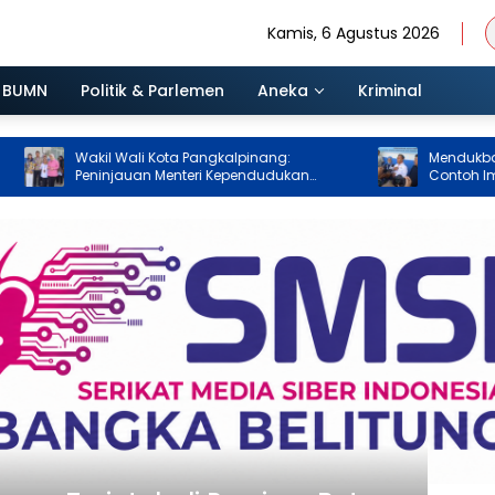
Kamis, 6 Agustus 2026
BUMN
Politik & Parlemen
Aneka
Kriminal
Wakil Wali Kota Pangkalpinang:
Mendukbangga: Ban
Peninjauan Menteri Kependudukan
Contoh Implementa
Pastikan SPPG Penuhi Standar Layanan
Bumil, Busui, dan Ba
MBG