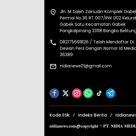
Jln. M Saleh Zainudin Komplek Gabe
Permai No.36 RT 007/RW 002 Kelur
Gabek Satu Kecamatan Gabek
Pangkalpinang 33118 Bangka Belitun
082175691826 / Telah Mendaftar Di
Dewan Pers Dengan Nomor Id Media
36389
nidianews01@gmail.com
Kode Etik
Indeks Berita
nidianew
𝐧𝐢𝐝𝐢𝐚𝐧𝐞𝐰𝐬.𝐜𝐨𝐦@𝐜𝐨𝐩𝐲𝐫𝐢𝐠𝐡𝐭 - 𝐏𝐓. 𝐍𝐈𝐃𝐈𝐀 𝐌𝐄