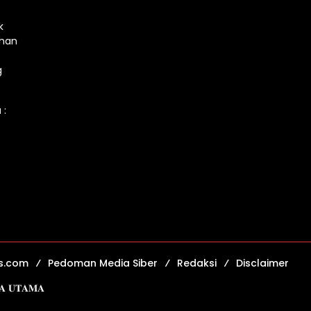
k
ahan
g
 :
s.com
Pedoman Media Siber
Redaksi
Disclaimer
𝐈𝐀 𝐔𝐓𝐀𝐌𝐀