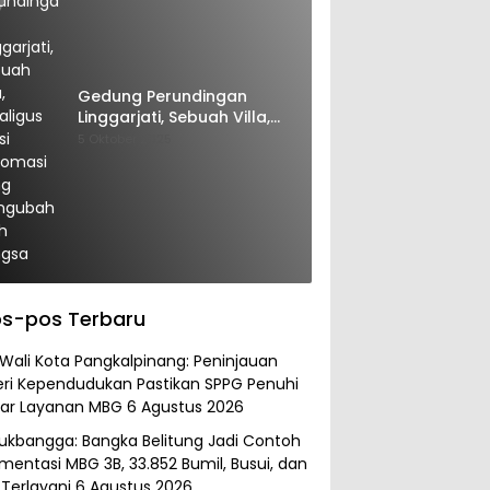
Gedung Perundingan
Linggarjati, Sebuah Villa,
Sekaligus Saksi Diplomasi
5 Oktober 2025
yang Mengubah Arah
Bangsa
s-pos Terbaru
 Wali Kota Pangkalpinang: Peninjauan
ri Kependudukan Pastikan SPPG Penuhi
ar Layanan MBG
6 Agustus 2026
kbangga: Bangka Belitung Jadi Contoh
mentasi MBG 3B, 33.852 Bumil, Busui, dan
 Terlayani
6 Agustus 2026