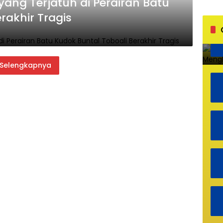
yang Terjatuh di Perairan Batu
rakhir Tragis
Selengkapnya