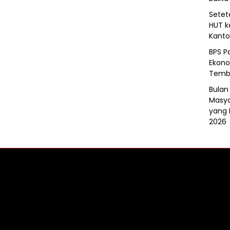
Setet
HUT k
Kanto
BPS P
Ekono
Tembu
Bulan
Masya
yang
2026