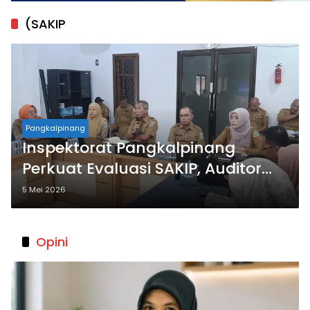
(SAKIP
Pangkalpinang
Inspektorat Pangkalpinang
Perkuat Evaluasi SAKIP, Auditor
Dibekali Pelatihan Khusus
5 Mei 2026
Opini