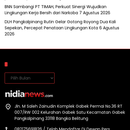
BNN Sambangi PT TIMAH, Perkuat Sinergi Wujudkan
Lingkungan Kerja Bersih dari Narkoba
7 Agustus 2026
DLH Pangkalpinang Rutin Gelar Gotong Royong Dua Kali
Sepekan, Percepat Penataan Lingkungan Kota
6 Agustus
2026
Arsip
Arsip
Jln. M Saleh Zainudin Komplek Gabek Permai No.36 RT
007/RW 002 Kelurahan Gabek Satu Kecamatan Gabek
Pangkalpinang 33118 Bangka Belitung
082175691826 / Telah Mendaftar Di Dewan Pers