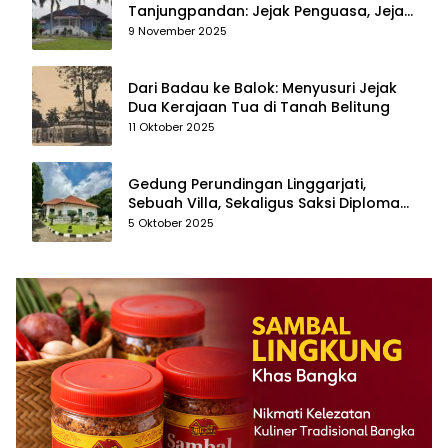
Tanjungpandan: Jejak Penguasa, Jejak
Kenangan
9 November 2025
Dari Badau ke Balok: Menyusuri Jejak
Dua Kerajaan Tua di Tanah Belitung
11 Oktober 2025
Gedung Perundingan Linggarjati,
Sebuah Villa, Sekaligus Saksi Diplomasi
yang Mengubah Arah Bangsa
5 Oktober 2025