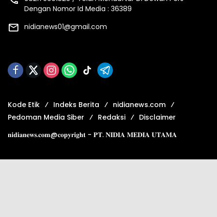
Dengan Nomor Id Media : 36389
nidianews01@gmail.com
Kode Etik
Indeks Berita
nidianews.com
Pedoman Media Siber
Redaksi
Disclaimer
𝐧𝐢𝐝𝐢𝐚𝐧𝐞𝐰𝐬.𝐜𝐨𝐦@𝐜𝐨𝐩𝐲𝐫𝐢𝐠𝐡𝐭 - 𝐏𝐓. 𝐍𝐈𝐃𝐈𝐀 𝐌𝐄𝐃𝐈𝐀 𝐔𝐓𝐀𝐌𝐀