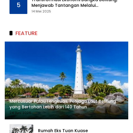
5
Menjawab Tantangan Melalui
Pengelolaan Sumber Daya Alam yang
14 Mei 2025
Berkelanjutan
FEATURE
Mercusuar Pulau Lengkuas, Penjaga Laut Belitung
yang Bertahan Lebih dari 140 Tahun
24 Juni 2026
Rumah Eks Tuan Kuase