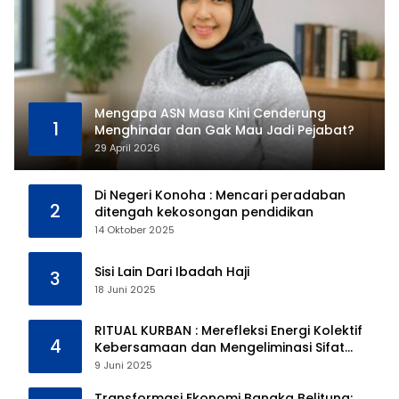
Mengapa ASN Masa Kini Cenderung
1
Menghindar dan Gak Mau Jadi Pejabat?
29 April 2026
Di Negeri Konoha : Mencari peradaban
2
ditengah kekosongan pendidikan
14 Oktober 2025
Sisi Lain Dari Ibadah Haji
3
18 Juni 2025
RITUAL KURBAN : Merefleksi Energi Kolektif
4
Kebersamaan dan Mengeliminasi Sifat
Kebinatangan Manusia
9 Juni 2025
Transformasi Ekonomi Bangka Belitung: