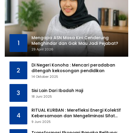
Mengapa ASN Masa Kini Cenderung
1
Menghindar dan Gak Mau Jadi Pejabat?
29 April 2026
Di Negeri Konoha : Mencari peradaban
2
ditengah kekosongan pendidikan
14 Oktober 2025
Sisi Lain Dari Ibadah Haji
3
18 Juni 2025
RITUAL KURBAN : Merefleksi Energi Kolektif
4
Kebersamaan dan Mengeliminasi Sifat
Kebinatangan Manusia
9 Juni 2025
Transformasi Ekonomi Bangka Belitung: