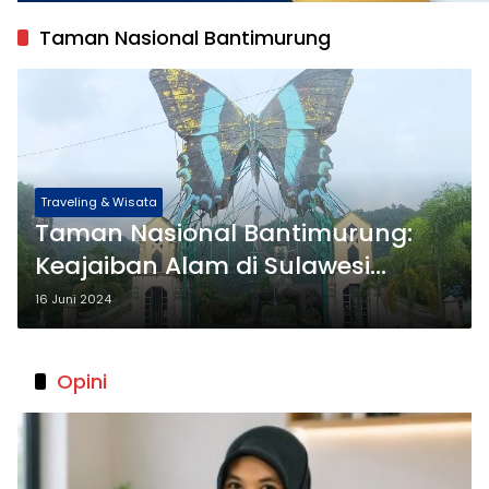
Taman Nasional Bantimurung
Traveling & Wisata
Taman Nasional Bantimurung:
Keajaiban Alam di Sulawesi
Selatan
16 Juni 2024
Opini