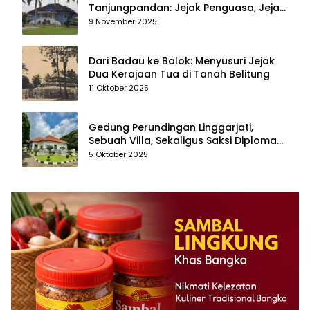
Tanjungpandan: Jejak Penguasa, Jejak
Kenangan
9 November 2025
Dari Badau ke Balok: Menyusuri Jejak
Dua Kerajaan Tua di Tanah Belitung
11 Oktober 2025
Gedung Perundingan Linggarjati,
Sebuah Villa, Sekaligus Saksi Diplomasi
yang Mengubah Arah Bangsa
5 Oktober 2025