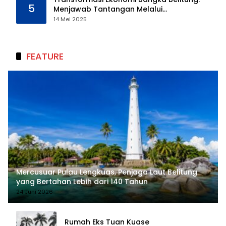
5
Menjawab Tantangan Melalui
Pengelolaan Sumber Daya Alam yang
14 Mei 2025
Berkelanjutan
FEATURE
Mercusuar Pulau Lengkuas, Penjaga Laut Belitung
yang Bertahan Lebih dari 140 Tahun
24 Juni 2026
Rumah Eks Tuan Kuase