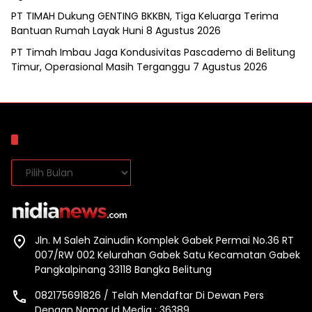
PT TIMAH Dukung GENTING BKKBN, Tiga Keluarga Terima
Bantuan Rumah Layak Huni
8 Agustus 2026
PT Timah Imbau Jaga Kondusivitas Pascademo di Belitung
Timur, Operasional Masih Terganggu
7 Agustus 2026
Arsip
Arsip
Jln. M Saleh Zainudin Komplek Gabek Permai No.36 RT
007/RW 002 Kelurahan Gabek Satu Kecamatan Gabek
Pangkalpinang 33118 Bangka Belitung
082175691826 / Telah Mendaftar Di Dewan Pers
Dengan Nomor Id Media : 36389