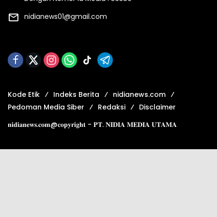
nidianews01@gmail.com
Kode Etik
Indeks Berita
nidianews.com
Pedoman Media Siber
Redaksi
Disclaimer
𝐧𝐢𝐝𝐢𝐚𝐧𝐞𝐰𝐬.𝐜𝐨𝐦@𝐜𝐨𝐩𝐲𝐫𝐢𝐠𝐡𝐭 - 𝐏𝐓. 𝐍𝐈𝐃𝐈𝐀 𝐌𝐄𝐃𝐈𝐀 𝐔𝐓𝐀𝐌𝐀