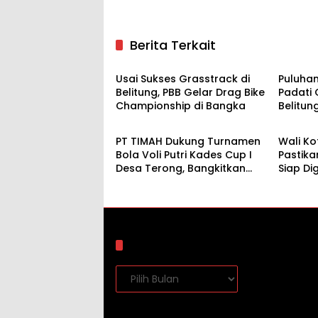
Berita Terkait
Olahraga
Olahr
Usai Sukses Grasstrack di
Puluhan
Belitung, PBB Gelar Drag Bike
Padati 
Championship di Bangka
Belitung
BUMN
Olahr
Juara 
Mobil
PT TIMAH Dukung Turnamen
Wali Ko
Bola Voli Putri Kades Cup I
Pastika
Desa Terong, Bangkitkan
Siap Di
Semangat Olahraga
Tahun 
Masyarakat
Arsip
Arsip