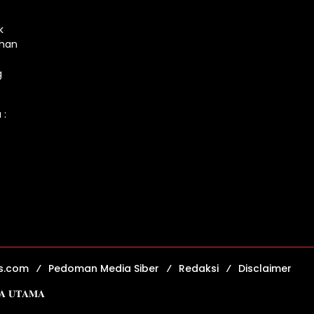
k
ahan
g
 :
s.com
Pedoman Media Siber
Redaksi
Disclaimer
𝐈𝐀 𝐔𝐓𝐀𝐌𝐀