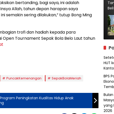
aksikan bertanding, bagi saya, ini adalah
Insya Allah, tahun depan harapan saya
ni semakin sering dilakukan,” tutup Bong Ming
bagian trofi dan hadiah kepada para
ai Open Tournament Sepak Bola Belo Laut tahun
at
Po
Setet
HUT k
Kanto
BPS P
PuncakKemenangan
SepakBolaMeriah
Ekono
Tembu
Bulan
rogram Peningkatan Kualitas Hidup Anak
Masya
eng
yang
2026