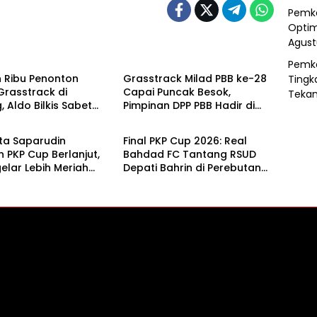
Pemko
Optim
Agust
aga
Olahraga
Pemko
 Ribu Penonton
Grasstrack Milad PBB ke-28
Tingk
Grasstrack di
Capai Puncak Besok,
Tekan
, Aldo Bilkis Sabet
Pimpinan DPP PBB Hadir di
aga
Olahraga
Umum dan Hadiah
Belitung
ta Saparudin
Final PKP Cup 2026: Real
n PKP Cup Berlanjut,
Bahdad FC Tantang RSUD
gelar Lebih Meriah
Depati Bahrin di Perebutan
Depan
Gelar Juara