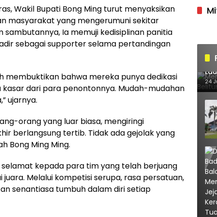
ras, Wakil Bupati Bong Ming turut menyaksikan
Mi
an masyarakat yang mengerumuni sekitar
 sambutannya, Ia memuji kedisiplinan panitia
adir sebagai supporter selama pertandingan
Mer
Lau
udah membuktikan bahwa mereka punya dedikasi
140
24 J
ata kasar dari para penontonnya. Mudah-mudahan
” ujarnya.
rang-orang yang luar biasa, mengiringi
hir berlangsung tertib. Tidak ada gejolak yang
ah Bong Ming Ming.
 selamat kepada para tim yang telah berjuang
i juara. Melalui kompetisi serupa, rasa persatuan,
pkan senantiasa tumbuh dalam diri setiap