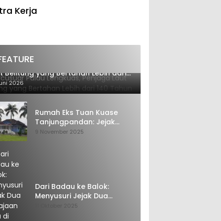
tra Kerja
FEATURE
cusuar Pulau Lengkuas, Penjaga
t Belitung yang Bertahan Lebih dari
 Tahun
uni 2026
Rumah Eks Tuan Kuase
Tanjungpandan: Jejak
Penguasa, Jejak Kenangan
9 November 2025
Dari Badau ke Balok:
Menyusuri Jejak Dua
Kerajaan Tua di Tanah
11 Oktober 2025
Belitung