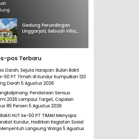
Gedung Perundingan
Linggarjati, Sebuah Villa,
Sekaligus Saksi Diplomasi
5 Oktober 2025
yang Mengubah Arah
Bangsa
s-pos Terbaru
es Darah, Sejuta Harapan: Bulan Bakti
e-50 PT Timah di Kundur Kumpulkan 120
ng Darah
5 Agustus 2026
angkalpinang: Pendataan Sensus
mi 2026 Lampaui Target, Capaian
s 85 Persen
5 Agustus 2026
 Bakti HUT ke-50 PT TIMAH Menyapa
rakat Kundur, Hadirkan Kegiatan Sosial
 Menyentuh Langsung Warga
5 Agustus