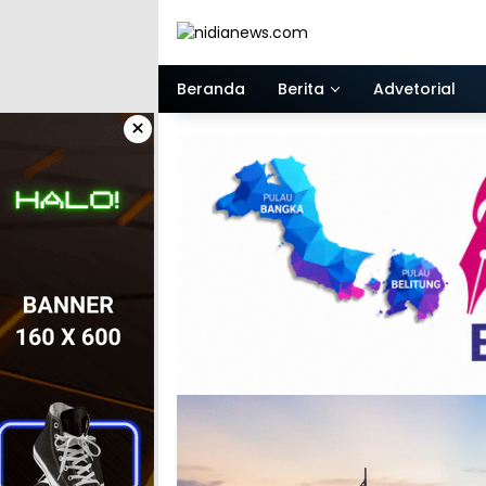
Langsung
ke
konten
Beranda
Berita
Advetorial
×