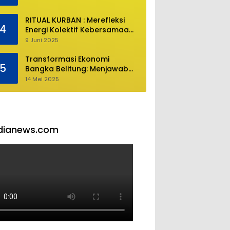
RITUAL KURBAN : Merefleksi
4
Energi Kolektif Kebersamaan
dan Mengeliminasi Sifat
9 Juni 2025
Kebinatangan Manusia
Transformasi Ekonomi
5
Bangka Belitung: Menjawab
Tantangan Melalui
14 Mei 2025
Pengelolaan Sumber Daya
Alam yang Berkelanjutan
dianews.com