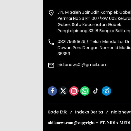
Jln. M Saleh Zainudin Komplek Gabe
Permai No.36 RT 007/RW 002 Kelur
Gabek Satu Kecamatan Gabek
Pangkalpinang 33118 Bangka Belitun
082175691826 / Telah Mendaftar Di
Dewan Pers Dengan Nomor Id Media
36389
nidianews01@gmail.com
Kode Etik
Indeks Berita
nidianew
𝐧𝐢𝐝𝐢𝐚𝐧𝐞𝐰𝐬.𝐜𝐨𝐦@𝐜𝐨𝐩𝐲𝐫𝐢𝐠𝐡𝐭 - 𝐏𝐓. 𝐍𝐈𝐃𝐈𝐀 𝐌𝐄