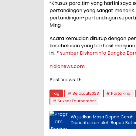
“Khusus para tim yang hari ini saya s
pertandingan yang sangat menarik. 
pertandingan-pertandingan seperti i
Ming.
Acara kemudian ditutup dengan pem
kesebelasan yang berhasil menjuar
ini. *
sumber Diskominfo Bangka Bar
nidianews.com
Post Views:
15
Tag:
BeloLaut2023
PartaiFinal
SuksesTournament
Wujudkan Masa Depan Cerah: P
Diprioritaskan oleh Bupati Bat