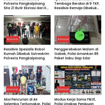
Polresta Pangkalpinang
Tembaga Beraksi di 9 TKP,
Sita 21 Butir Ekstasi dari Kos
Residivis Remaja Dibekuk
di Rangkui
Tim Buser Naga Polresta
Pangkalpinang
Kriminal
Kriminal
Residivis Spesialis Bobol
Penggerebekan Malam di
Rumah Dibekuk Satreskrim
Gabek, Polisi Amankan 86
Polresta Pangkalpinang
Paket Sabu Siap Edar
Kriminal
Kriminal
Aksi Pencurian di Air
Modus Kerja Sama Fiktif,
Salemba Terbongkar, Polisi
Polisi Ungkap Penipuan