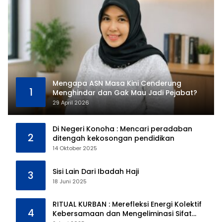
Mengapa ASN Masa Kini Cenderung
1
Menghindar dan Gak Mau Jadi Pejabat?
29 April 2026
Di Negeri Konoha : Mencari peradaban
2
ditengah kekosongan pendidikan
14 Oktober 2025
Sisi Lain Dari Ibadah Haji
3
18 Juni 2025
RITUAL KURBAN : Merefleksi Energi Kolektif
4
Kebersamaan dan Mengeliminasi Sifat