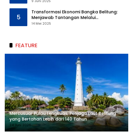
Kebinatangan Manusia
9 Juni 2025
Transformasi Ekonomi Bangka Belitung:
5
Menjawab Tantangan Melalui
Pengelolaan Sumber Daya Alam yang
14 Mei 2025
Berkelanjutan
FEATURE
Mercusuar Pulau Lengkuas, Penjaga Laut Belitung
yang Bertahan Lebih dari 140 Tahun
24 Juni 2026