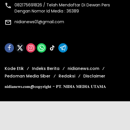
082175691826 / Telah Mendaftar Di Dewan Pers
Dengan Nomor Id Media : 36389
nidianews01@gmail.com
Kode Etik
Indeks Berita
nidianews.com
Pedoman Media Siber
Redaksi
Disclaimer
𝐧𝐢𝐝𝐢𝐚𝐧𝐞𝐰𝐬.𝐜𝐨𝐦@𝐜𝐨𝐩𝐲𝐫𝐢𝐠𝐡𝐭 - 𝐏𝐓. 𝐍𝐈𝐃𝐈𝐀 𝐌𝐄𝐃𝐈𝐀 𝐔𝐓𝐀𝐌𝐀