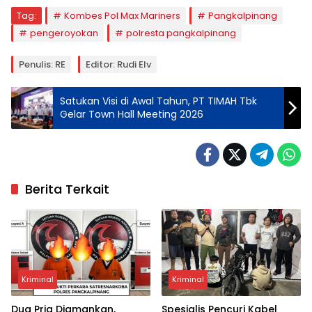
Tag:
Kombes Pol Max Mariners
Pangkalpinang
pengeroyokan
polresta pangkalpinang
Penulis: RE
Editor: Rudi Elv
Satukan Visi di Awal Tahun, PT TIMAH Tbk
Gelar Town Hall Meeting 2026
Berita Terkait
Kriminal
Kriminal
Dua Pria Diamankan,
Spesialis Pencuri Kabel