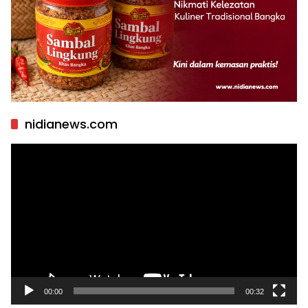
nidianews.com
Pemutar
Video
00:00
00:32