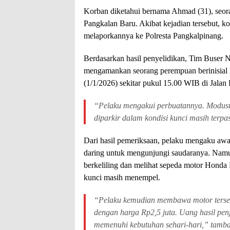
Korban diketahui bernama Ahmad (31), seor
Pangkalan Baru. Akibat kejadian tersebut, k
melaporkannya ke Polresta Pangkalpinang.
Berdasarkan hasil penyelidikan, Tim Buser N
mengamankan seorang perempuan berinisial N
(1/1/2026) sekitar pukul 15.00 WIB di Jala
“Pelaku mengakui perbuatannya. Modusn
diparkir dalam kondisi kunci masih terpa
Dari hasil pemeriksaan, pelaku mengaku awa
daring untuk mengunjungi saudaranya. Namu
berkeliling dan melihat sepeda motor Honda B
kunci masih menempel.
“Pelaku kemudian membawa motor tersebu
dengan harga Rp2,5 juta. Uang hasil pe
memenuhi kebutuhan sehari-hari,” tamb