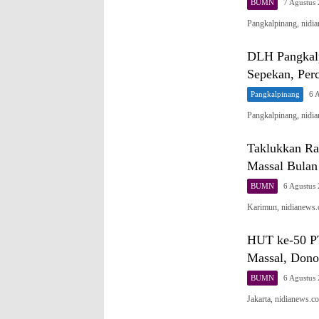
BUMN
7 Agustus
Pangkalpinang, nid
DLH Pangkalp
Sepekan, Per
Pangkalpinang
6 
Pangkalpinang, nid
Taklukkan Ra
Massal Bula
BUMN
6 Agustus
Karimun, nidianews.
HUT ke-50 PT
Massal, Dono
BUMN
6 Agustus
Jakarta, nidianews.