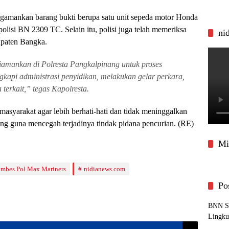
ngamankan barang bukti berupa satu unit sepeda motor Honda
lisi BN 2309 TC. Selain itu, polisi juga telah memeriksa
ni
upaten Bangka.
diamankan di Polresta Pangkalpinang untuk proses
gkapi administrasi penyidikan, melakukan gelar perkara,
terkait,” tegas Kapolresta.
yarakat agar lebih berhati-hati dan tidak meninggalkan
ang guna mencegah terjadinya tindak pidana pencurian. (RE)
Mi
mbes Pol Max Mariners
nidianews.com
Po
BNN Sa
Lingku