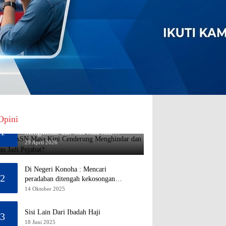
Opini
Mengapa ASN Masa Kini Cenderung
1
Menghindar dan Gak Mau Jadi
Pejabat?
29 April 2026
Di Negeri Konoha : Mencari
2
peradaban ditengah kekosongan
pendidikan
14 Oktober 2025
Sisi Lain Dari Ibadah Haji
3
18 Juni 2025