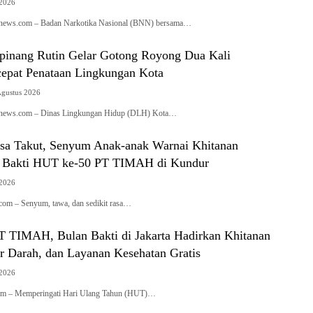
 2026
ianews.com – Badan Narkotika Nasional (BNN) bersama…
inang Rutin Gelar Gotong Royong Dua Kali
cepat Penataan Lingkungan Kota
Agustus 2026
ianews.com – Dinas Lingkungan Hidup (DLH) Kota…
sa Takut, Senyum Anak-anak Warnai Khitanan
n Bakti HUT ke-50 PT TIMAH di Kundur
 2026
com – Senyum, tawa, dan sedikit rasa…
 TIMAH, Bulan Bakti di Jakarta Hadirkan Khitanan
r Darah, dan Layanan Kesehatan Gratis
 2026
com – Memperingati Hari Ulang Tahun (HUT)…