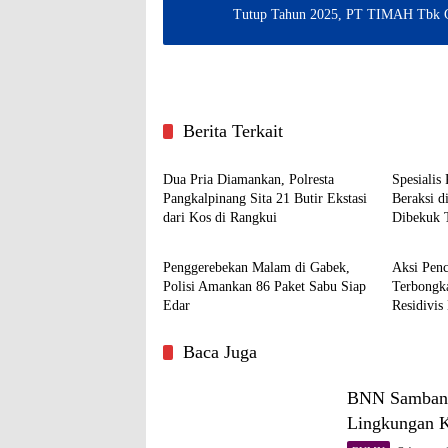
Tutup Tahun 2025, PT TIMAH Tbk Gel
Berita Terkait
Kriminal
Krimina
Dua Pria Diamankan, Polresta
Spesialis
Pangkalpinang Sita 21 Butir Ekstasi
Beraksi d
dari Kos di Rangkui
Dibekuk 
Kriminal
Krimina
Pangkalp
Penggerebekan Malam di Gabek,
Aksi Penc
Polisi Amankan 86 Paket Sabu Siap
Terbongk
Edar
Residivis
Baca Juga
BNN Sambang
Lingkungan K