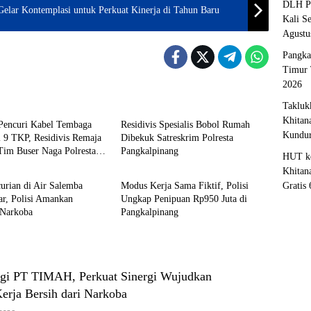
DLH Pa
ar Kontemplasi untuk Perkuat Kinerja di Tahun Baru
Kali S
Agustu
Pangka
Timur 
2026
l
Kriminal
Takluk
Khitan
 Pencuri Kabel Tembaga
Residivis Spesialis Bobol Rumah
Kundu
i 9 TKP, Residivis Remaja
Dibekuk Satreskrim Polresta
Tim Buser Naga Polresta
Pangkalpinang
HUT ke
l
Kriminal
inang
Khitan
urian di Air Salemba
Modus Kerja Sama Fiktif, Polisi
Gratis
ar, Polisi Amankan
Ungkap Penipuan Rp950 Juta di
 Narkoba
Pangkalpinang
i PT TIMAH, Perkuat Sinergi Wujudkan
erja Bersih dari Narkoba