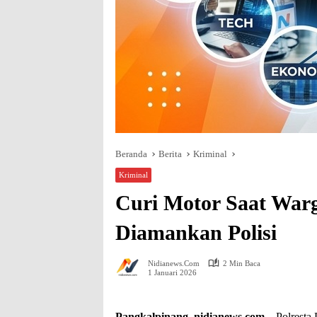
Beranda
Berita
Kriminal
Kriminal
Curi Motor Saat War
Diamankan Polisi
Nidianews.com
2 Min Baca
1 Januari 2026
Pangkalpinang, nidianews.com
– Polresta