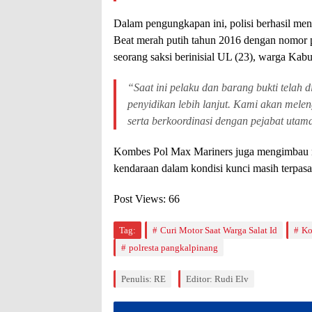
Dalam pengungkapan ini, polisi berhasil me
Beat merah putih tahun 2016 dengan nomor po
seorang saksi berinisial UL (23), warga Kab
“Saat ini pelaku dan barang bukti telah 
penyidikan lebih lanjut. Kami akan melen
serta berkoordinasi dengan pejabat utama 
Kombes Pol Max Mariners juga mengimbau mas
kendaraan dalam kondisi kunci masih terpas
Post Views:
66
Tag:
Curi Motor Saat Warga Salat Id
Ko
polresta pangkalpinang
Penulis: RE
Editor: Rudi Elv