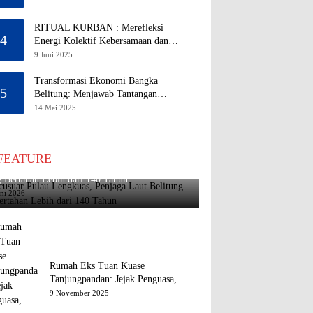
RITUAL KURBAN : Merefleksi
4
Energi Kolektif Kebersamaan dan
Mengeliminasi Sifat Kebinatangan
9 Juni 2025
Manusia
Transformasi Ekonomi Bangka
5
Belitung: Menjawab Tantangan
Melalui Pengelolaan Sumber Daya
14 Mei 2025
Alam yang Berkelanjutan
FEATURE
usuar Pulau Lengkuas, Penjaga Laut Belitung
 Bertahan Lebih dari 140 Tahun
uni 2026
Rumah Eks Tuan Kuase
Tanjungpandan: Jejak Penguasa,
Jejak Kenangan
9 November 2025