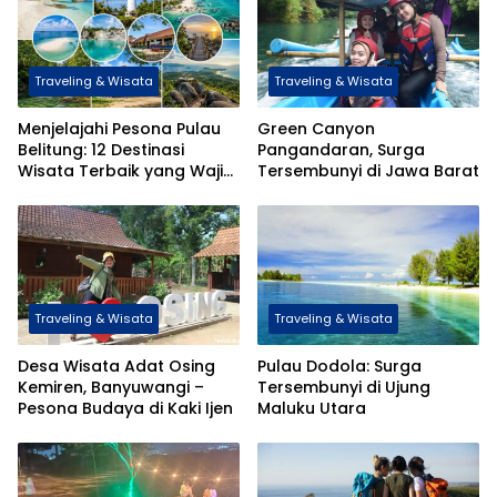
Traveling & Wisata
Traveling & Wisata
Menjelajahi Pesona Pulau
Green Canyon
Belitung: 12 Destinasi
Pangandaran, Surga
Wisata Terbaik yang Wajib
Tersembunyi di Jawa Barat
Dikunjungi
Traveling & Wisata
Traveling & Wisata
Desa Wisata Adat Osing
Pulau Dodola: Surga
Kemiren, Banyuwangi –
Tersembunyi di Ujung
Pesona Budaya di Kaki Ijen
Maluku Utara