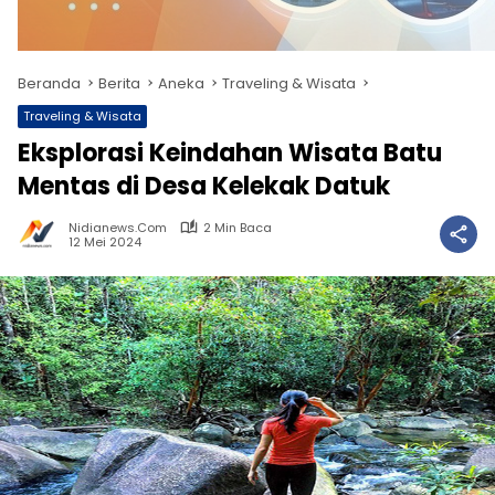
Beranda
Berita
Aneka
Traveling & Wisata
Traveling & Wisata
Eksplorasi Keindahan Wisata Batu
Mentas di Desa Kelekak Datuk
Nidianews.com
2 Min Baca
12 Mei 2024