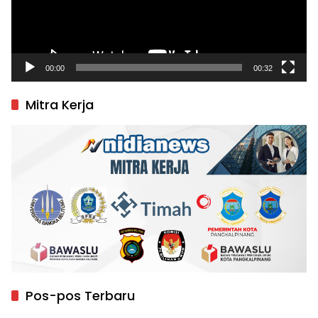
00:00
00:32
Mitra Kerja
Pos-pos Terbaru