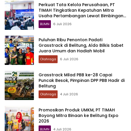
Perkuat Tata Kelola Perusahaan, PT
TIMAH Tingkatkan Kepatuhan Mitra
Usaha Pertambangan Lewat Bimbingan
Teknis
BUMN
6 Juli 2026
Puluhan Ribu Penonton Padati
Grasstrack di Belitung, Aldo Bilkis Sabet
Juara Umum dan Hadiah Mobil
Olahraga
6 Juli 2026
Grasstrack Milad PBB ke-28 Capai
Puncak Besok, Pimpinan DPP PBB Hadir di
Belitung
Olahraga
4 Juli 2026
Promosikan Produk UMKM, PT TIMAH
Boyong Mitra Binaan ke Belitung Expo
2026
BUMN
4 Juli 2026