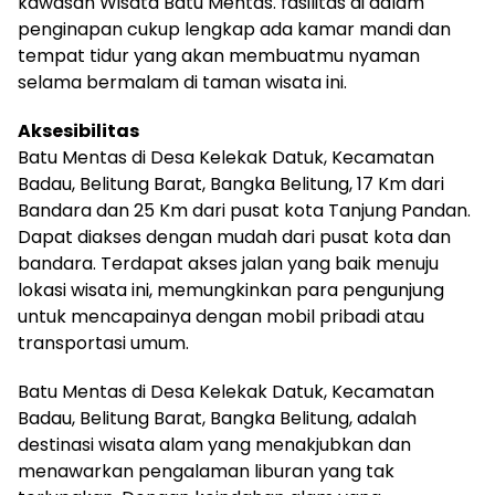
kawasan Wisata Batu Mentas. fasilitas di dalam
penginapan cukup lengkap ada kamar mandi dan
tempat tidur yang akan membuatmu nyaman
selama bermalam di taman wisata ini.
Aksesibilitas
Batu Mentas di Desa Kelekak Datuk, Kecamatan
Badau, Belitung Barat, Bangka Belitung, 17 Km dari
Bandara dan 25 Km dari pusat kota Tanjung Pandan.
Dapat diakses dengan mudah dari pusat kota dan
bandara. Terdapat akses jalan yang baik menuju
lokasi wisata ini, memungkinkan para pengunjung
untuk mencapainya dengan mobil pribadi atau
transportasi umum.
Batu Mentas di Desa Kelekak Datuk, Kecamatan
Badau, Belitung Barat, Bangka Belitung, adalah
destinasi wisata alam yang menakjubkan dan
menawarkan pengalaman liburan yang tak