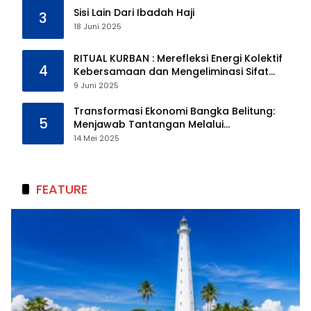
Sisi Lain Dari Ibadah Haji
3
18 Juni 2025
RITUAL KURBAN : Merefleksi Energi Kolektif
4
Kebersamaan dan Mengeliminasi Sifat
Kebinatangan Manusia
9 Juni 2025
Transformasi Ekonomi Bangka Belitung:
5
Menjawab Tantangan Melalui
Pengelolaan Sumber Daya Alam yang
14 Mei 2025
Berkelanjutan
FEATURE