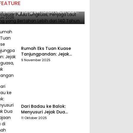
FEATURE
cusuar Pulau Lengkuas, Penjaga
t Belitung yang Bertahan Lebih dari
 Tahun
uni 2026
Rumah Eks Tuan Kuase
Tanjungpandan: Jejak
Penguasa, Jejak Kenangan
9 November 2025
Dari Badau ke Balok:
Menyusuri Jejak Dua
Kerajaan Tua di Tanah
11 Oktober 2025
Belitung