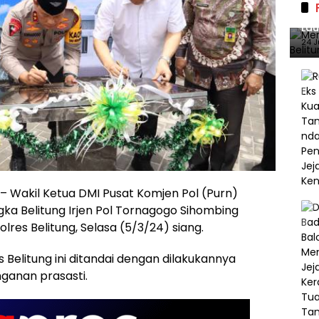
Mer
Lau
140
24 J
– Wakil Ketua DMI Pusat Komjen Pol (Purn)
a Belitung Irjen Pol Tornagogo Sihombing
lres Belitung, Selasa (5/3/24) siang.
 Belitung ini ditandai dengan dilakukannya
ganan prasasti.