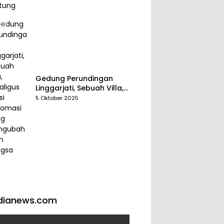
Gedung Perundingan
Linggarjati, Sebuah Villa,
Sekaligus Saksi Diplomasi
5 Oktober 2025
yang Mengubah Arah
Bangsa
dianews.com