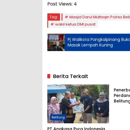
Post Views:
4
Tag:
Masjid Darul Muttaqin Polres Bel
wakil ketua DMI pusat
Pj Walikota Pangkalpinang Buka
Masak Lempah Kuning
Berita Terkait
Belitun
Penerb
Perdana
Belitun
Imigras
Layana
Belitung
PT Angkasa Pura Indonesia