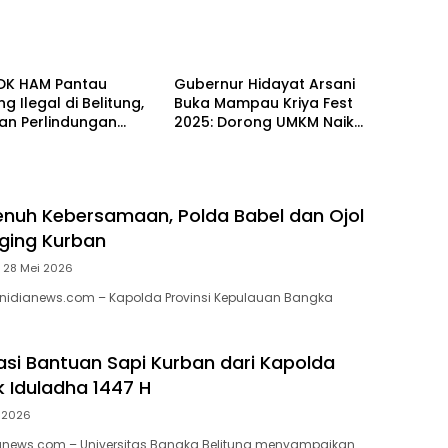
g
Belitung
PDK HAM Pantau
Gubernur Hidayat Arsani
 Ilegal di Belitung,
Buka Mampau Kriya Fest
an Perlindungan
2025: Dorong UMKM Naik
ngan dan Hak Warga
Kelas dan Bangga Buatan
Babel
enuh Kebersamaan, Polda Babel dan Ojol
ging Kurban
28 Mei 2026
 nidianews.com – Kapolda Provinsi Kepulauan Bangka
asi Bantuan Sapi Kurban dari Kapolda
k Iduladha 1447 H
 2026
anews.com – Universitas Bangka Belitung menyampaikan