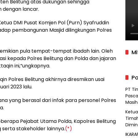
ten Belitung atas dukungan sehingga
 dengan lancar.
Ketua DMI Pusat Komjen Pol (Purn) Syafruddin
adap pembangunan Masjid dilingkungan Polres
emikian pula tempat-tempat ibadah lain. Oleh
Mi
i kepada Polres Belitung dan Polda dan jajaran
aqin ini,”ungkapnya.
Po
qin Polres Belitung akhirnya diresmikan usai
ri 2023 lalu.
PT Ti
Pasca
na yang berasal dari infak para personel Polres
Masih
a.
Ketua 
Timah
beberapa Pejabat Utama Polda, Kapolres Belitung
Dimin
serta stakeholder lainnya.
(*)
IKARA