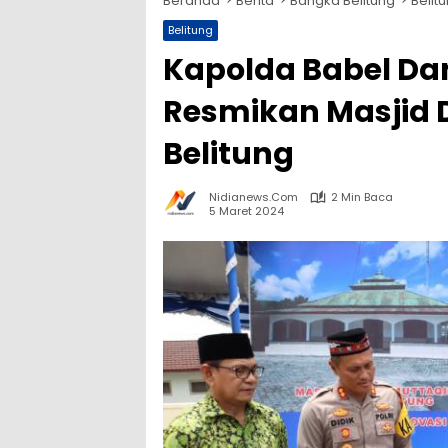
Beranda
Berita
Bangka Belitung
Belit
Belitung
Kapolda Babel Da
Resmikan Masjid D
Belitung
Nidianews.com
2 Min Baca
5 Maret 2024