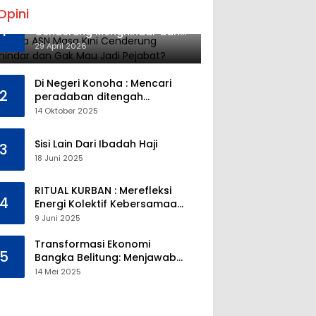
Opini
Mengapa ASN Masa Kini
1
Cenderung Menghindar dan
Gak Mau Jadi Pejabat?
29 April 2026
Di Negeri Konoha : Mencari
2
peradaban ditengah
kekosongan pendidikan
14 Oktober 2025
Sisi Lain Dari Ibadah Haji
3
18 Juni 2025
RITUAL KURBAN : Merefleksi
4
Energi Kolektif Kebersamaan
dan Mengeliminasi Sifat
9 Juni 2025
Kebinatangan Manusia
Transformasi Ekonomi
5
Bangka Belitung: Menjawab
Tantangan Melalui
14 Mei 2025
Pengelolaan Sumber Daya
Alam yang Berkelanjutan