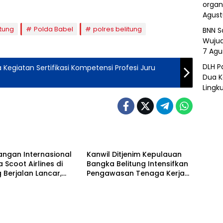
organ
Agust
itung
Polda Babel
polres belitung
BNN S
Wujud
7 Agu
DLH P
 Kegiatan Sertifikasi Kompetensi Profesi Juru
Dua K
Lingk
g
Belitung
angan Internasional
Kanwil Ditjenim Kepulauan
 Scoot Airlines di
Bangka Belitung Intensifkan
g Berjalan Lancar,
Pengawasan Tenaga Kerja
i Babel Pastikan
Asing di Belitung dan
n Optimal
Belitung Timur