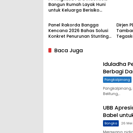
Bangun Rumah Layak Huni
untuk Keluarga Berisiko
Belitung
Belitun
Stunting di Belitung
Panel Rakorda Bangga
Dirjen 
Kencana 2026 Bahas Solusi
Tambang
Konkret Penurunan Stunting
Tegask
dan Pembangunan Keluarga
Lingku
Baca Juga
Iduladha P
Berbagi Da
Pangkalpinang
Pangkalpinang,
Belitung,…
UBB Apresi
Babel untu
Bangka
26 Mei
Merawang, nidi