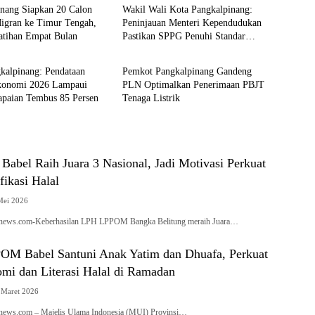
inang Siapkan 20 Calon
Wakil Wali Kota Pangkalpinang:
Migran ke Timur Tengah,
Peninjauan Menteri Kependudukan
latihan Empat Bulan
Pastikan SPPG Penuhi Standar
pinang
Pangkalpinang
Layanan MBG
kalpinang: Pendataan
Pemkot Pangkalpinang Gandeng
konomi 2026 Lampaui
PLN Optimalkan Penerimaan PBJT
apaian Tembus 85 Persen
Tenaga Listrik
bel Raih Juara 3 Nasional, Jadi Motivasi Perkuat
fikasi Halal
Mei 2026
ianews.com-Keberhasilan LPH LPPOM Bangka Belitung meraih Juara…
M Babel Santuni Anak Yatim dan Dhuafa, Perkuat
omi dan Literasi Halal di Ramadan
 Maret 2026
anews.com – Majelis Ulama Indonesia (MUI) Provinsi…