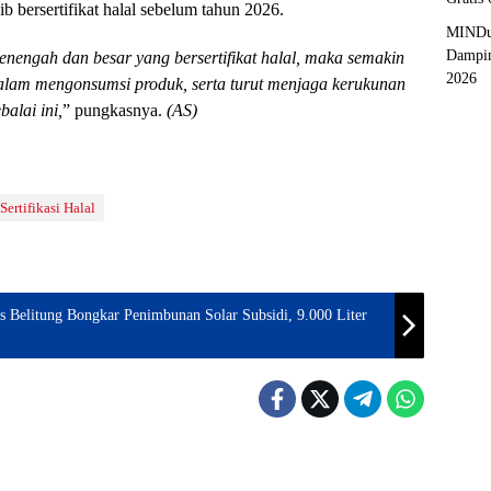
 bersertifikat halal sebelum tahun 2026.
MINDu
Dampin
engah dan besar yang bersertifikat halal, maka semakin
2026
alam mengonsumsi produk, serta turut menjaga kerukunan
alai ini,
” pungkasnya.
(AS)
Sertifikasi Halal
 Belitung Bongkar Penimbunan Solar Subsidi, 9.000 Liter
pinang
Pangkalpinang