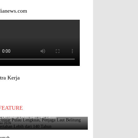
dianews.com
tra Kerja
FEATURE
usuar Pulau Lengkuas, Penjaga Laut Belitung
 Bertahan Lebih dari 140 Tahun
uni 2026