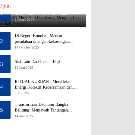
Opini
Mengapa ASN Masa Kini Cenderung
1
Menghindar dan Gak Mau Jadi
Pejabat?
29 April 2026
Di Negeri Konoha : Mencari
2
peradaban ditengah kekosongan
pendidikan
14 Oktober 2025
Sisi Lain Dari Ibadah Haji
3
18 Juni 2025
RITUAL KURBAN : Merefleksi
4
Energi Kolektif Kebersamaan dan
Mengeliminasi Sifat Kebinatangan
9 Juni 2025
Manusia
Transformasi Ekonomi Bangka
5
Belitung: Menjawab Tantangan
Melalui Pengelolaan Sumber Daya
14 Mei 2025
Alam yang Berkelanjutan