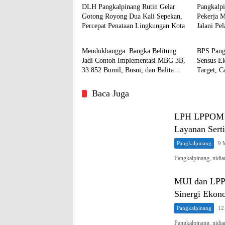
DLH Pangkalpinang Rutin Gelar
Pangkalp
Gotong Royong Dua Kali Sepekan,
Pekerja 
Percepat Penataan Lingkungan Kota
Jalani Pe
Pangkalpinang
Pangkal
Mendukbangga: Bangka Belitung
BPS Pang
Jadi Contoh Implementasi MBG 3B,
Sensus E
33.852 Bumil, Busui, dan Balita
Target, C
Terlayani
Baca Juga
LPH LPPOM Ba
Layanan Serti
Pangkalpinang
9 
Pangkalpinang, nid
MUI dan LPPO
Sinergi Ekon
Pangkalpinang
12
Pangkalpinang, nidi