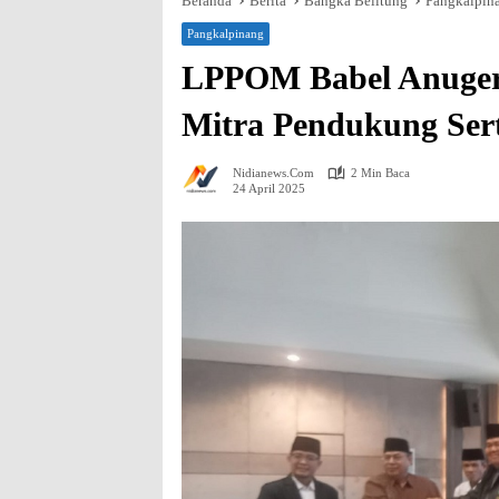
Beranda
Berita
Bangka Belitung
Pangkalpin
Pangkalpinang
LPPOM Babel Anuger
Mitra Pendukung Serti
Nidianews.com
2 Min Baca
24 April 2025