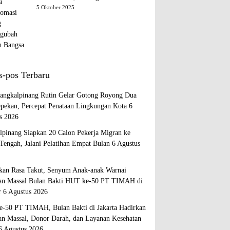
Diplomasi yang Mengubah Arah
5 Oktober 2025
Bangsa
s-pos Terbaru
ngkalpinang Rutin Gelar Gotong Royong Dua
epekan, Percepat Penataan Lingkungan Kota
6
s 2026
lpinang Siapkan 20 Calon Pekerja Migran ke
Tengah, Jalani Pelatihan Empat Bulan
6 Agustus
kan Rasa Takut, Senyum Anak-anak Warnai
an Massal Bulan Bakti HUT ke-50 PT TIMAH di
r
6 Agustus 2026
-50 PT TIMAH, Bulan Bakti di Jakarta Hadirkan
an Massal, Donor Darah, dan Layanan Kesehatan
6 Agustus 2026