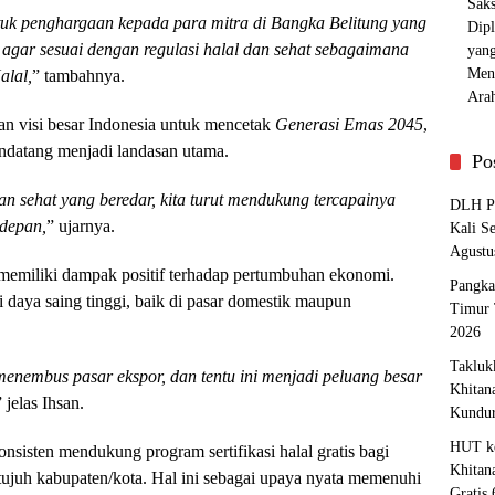
tuk penghargaan kepada para mitra di Bangka Belitung yang
 agar sesuai dengan regulasi halal dan sehat sebagaimana
lal,
” tambahnya.
gan visi besar Indonesia untuk mencetak
Generasi Emas 2045
,
ndatang menjadi landasan utama.
Po
 sehat yang beredar, kita turut mendukung tercapainya
DLH Pa
 depan,
” ujarnya.
Kali S
Agustu
ga memiliki dampak positif terhadap pertumbuhan ekonomi.
Pangka
ki daya saing tinggi, baik di pasar domestik maupun
Timur 
2026
Takluk
 menembus pasar ekspor, dan tentu ini menjadi peluang besar
Khitan
” jelas Ihsan.
Kundu
HUT ke
onsisten mendukung program sertifikasi halal gratis bagi
Khitan
 tujuh kabupaten/kota. Hal ini sebagai upaya nyata memenuhi
Gratis