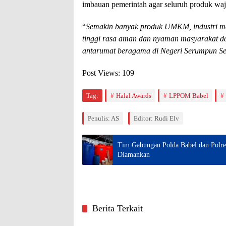
imbauan pemerintah agar seluruh produk wajib
“
Semakin banyak produk UMKM, industri men
tinggi rasa aman dan nyaman masyarakat d
antarumat beragama di Negeri Serumpun Seb
Post Views:
109
Tag:
Halal Awards
LPPOM Babel
Penulis: AS
Editor: Rudi Elv
Tim Gabungan Polda Babel dan Polres
Diamankan
Berita Terkait
Pangkalpinang
Pangkal