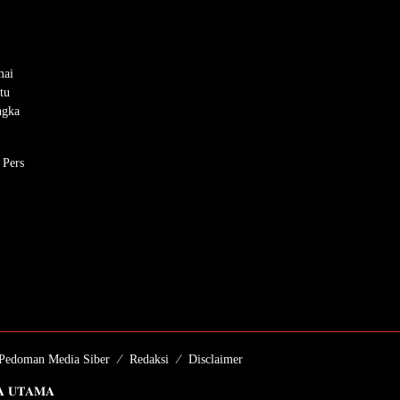
mai
tu
ngka
 Pers
Pedoman Media Siber
Redaksi
Disclaimer
𝐈𝐀 𝐔𝐓𝐀𝐌𝐀