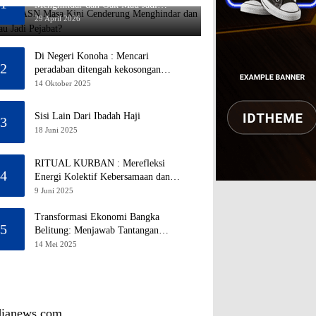
1
Menghindar dan Gak Mau Jadi
Pejabat?
29 April 2026
Di Negeri Konoha : Mencari
2
peradaban ditengah kekosongan
pendidikan
14 Oktober 2025
Sisi Lain Dari Ibadah Haji
3
18 Juni 2025
RITUAL KURBAN : Merefleksi
4
Energi Kolektif Kebersamaan dan
Mengeliminasi Sifat Kebinatangan
9 Juni 2025
Manusia
Transformasi Ekonomi Bangka
5
Belitung: Menjawab Tantangan
Melalui Pengelolaan Sumber Daya
14 Mei 2025
Alam yang Berkelanjutan
dianews.com