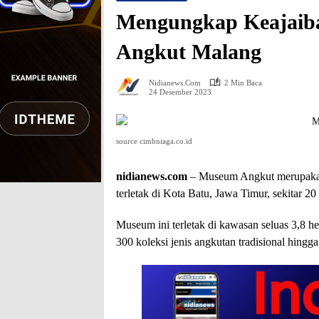
Mengungkap Keajaiba
Angkut Malang
Nidianews.com
2 Min Baca
24 Desember 2023
source cimbniaga.co.id
nidianews.com
– Museum Angkut merupakan
terletak di Kota Batu, Jawa Timur, sekitar 2
Museum ini terletak di kawasan seluas 3,8 h
300 koleksi jenis angkutan tradisional hingg