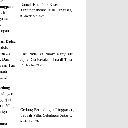
Rumah Eks Tuan Kuase
Tanjungpandan: Jejak Penguasa,
Jejak Kenangan
9 November 2025
Dari Badau ke Balok: Menyusuri
Jejak Dua Kerajaan Tua di Tanah
Belitung
11 Oktober 2025
Gedung Perundingan Linggarjati,
Sebuah Villa, Sekaligus Saksi
Diplomasi yang Mengubah Arah
5 Oktober 2025
Bangsa