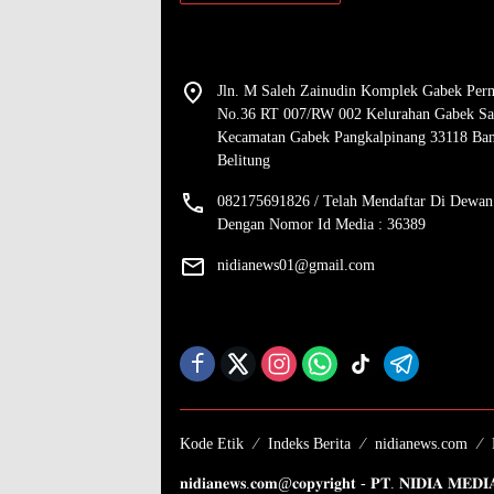
Jln. M Saleh Zainudin Komplek Gabek Per
No.36 RT 007/RW 002 Kelurahan Gabek Sa
Kecamatan Gabek Pangkalpinang 33118 Ba
Belitung
082175691826 / Telah Mendaftar Di Dewan
Dengan Nomor Id Media : 36389
nidianews01@gmail.com
Kode Etik
Indeks Berita
nidianews.com
𝐧𝐢𝐝𝐢𝐚𝐧𝐞𝐰𝐬.𝐜𝐨𝐦@𝐜𝐨𝐩𝐲𝐫𝐢𝐠𝐡𝐭 - 𝐏𝐓. 𝐍𝐈𝐃𝐈𝐀 𝐌𝐄𝐃