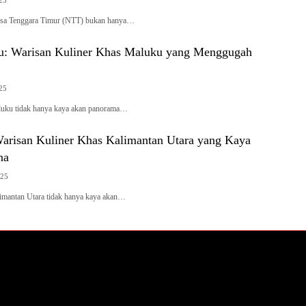
sa Tenggara Timur (NTT) bukan hanya…
u: Warisan Kuliner Khas Maluku yang Menggugah
025
luku tidak hanya kaya akan panorama…
Warisan Kuliner Khas Kalimantan Utara yang Kaya
na
025
imantan Utara tidak hanya kaya akan…