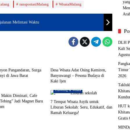
alang
ransportasiMalang
WisataMalang
jalanan Melintasi Waktu
Po
DLH Pa
Kali S
Agustu
g & Wisata
Traveling & Wisata
Pangka
Timur 
nyon Pangandaran, Surga
Desa Wisata Adat Osing Kemiren,
yi di Jawa Barat
Banyuwangi – Pesona Budaya di
2026
Kaki Ijen
g & Wisata
Takluk
Traveling & Wisata
Khitan
 Makin Diminati, Cafe
Kundu
Tebing” Jadi Magnet Baru
7 Tempat Wisata Asyik untuk
HUT ke
lam
Liburan Sekolah: Seru, Edukatif, dan
Khitan
Ramah Keluarga!
Gratis
MINDu