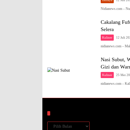
Nidianews.com – Nu
Cakalang Fuf
Selera
Kuliner
12 Juli 2
nidianews.com – Ma
Nasi Subut, 
Gizi dan War
Kuliner
25 Mei 2
nidianews.com – Kal
Arsip
Arsip