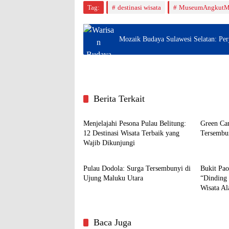
Tag:
destinasi wisata
MuseumAngkutM
Mozaik Budaya Sulawesi Selatan: Per
Berita Terkait
Traveling & Wisata
Travelin
Menjelajahi Pesona Pulau Belitung:
Green Ca
12 Destinasi Wisata Terbaik yang
Tersembun
Wajib Dikunjungi
Traveling & Wisata
Travelin
Pulau Dodola: Surga Tersembunyi di
Bukit Pao
Ujung Maluku Utara
“Dinding 
Wisata A
Baca Juga