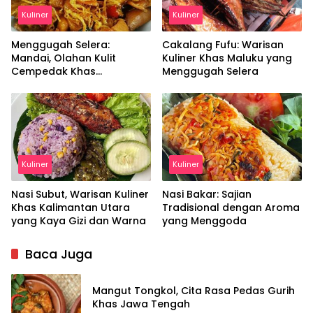
Kuliner
Kuliner
Menggugah Selera:
Cakalang Fufu: Warisan
Mandai, Olahan Kulit
Kuliner Khas Maluku yang
Cempedak Khas
Menggugah Selera
Kalimantan Selatan
Kuliner
Kuliner
Nasi Subut, Warisan Kuliner
Nasi Bakar: Sajian
Khas Kalimantan Utara
Tradisional dengan Aroma
yang Kaya Gizi dan Warna
yang Menggoda
Baca Juga
Mangut Tongkol, Cita Rasa Pedas Gurih
Khas Jawa Tengah