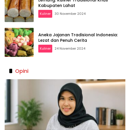
Lemang: Kuliner Tradisional Khas
Kabupaten Lahat
Kuliner
30 November 2024
Aneka Jajanan Tradisional Indonesia:
Lezat dan Penuh Cerita
Kuliner
24 November 2024
Opini