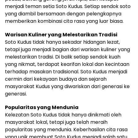
menjadi teman setia Soto Kudus. Setiap sendok soto
yang diambil bersamaan dengan pelengkapnya
memberikan kombinasi cita rasa yang luar biasa.
Warisan Kuliner yang Melestarikan Tradisi
Soto Kudus tidak hanya sekadar hidangan lezat,
tetapi juga menjadi bagian dari warisan kuliner yang
melestarikan tradisi. Di balik setiap sendok kuah
yang nikmat, terdapat kearifan lokal dan kecintaan
terhadap masakan tradisional. Soto Kudus menjadi
cermin dari kekayaan budaya dan sejarah
masyarakat Kudus yang diwariskan dari generasi ke
generasi.
Popularitas yang Mendunia
Kelezatan Soto Kudus tidak hanya dinikmati oleh
masyarakat lokal, tetapi juga telah meraih
popularitas yang mendunia. Keberhasilan cita rasa
yang unik membuat Soto Kudus menjadi salah satu