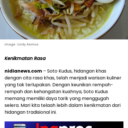
image : Lindy Asimus
Kenikmatan Rasa
nidianews.com
– Soto Kudus, hidangan khas
dengan cita rasa khas, telah menjadi warisan kuliner
yang tak terlupakan. Dengan keunikan rempah-
rempah dan kehangatan kuahnya, Soto Kudus
memang memiliki daya tarik yang menggugah
selera. Mari kita telaah lebih dalam kenikmatan dari
hidangan tradisional ini.