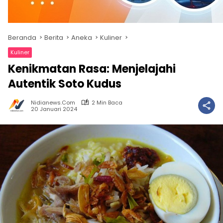
Beranda
Berita
Aneka
Kuliner
Kuliner
Kenikmatan Rasa: Menjelajahi
Autentik Soto Kudus
Nidianews.com
2 Min Baca
20 Januari 2024