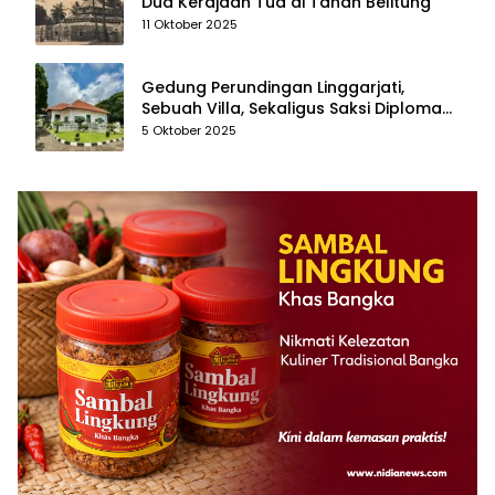
Dua Kerajaan Tua di Tanah Belitung
11 Oktober 2025
Gedung Perundingan Linggarjati,
Sebuah Villa, Sekaligus Saksi Diplomasi
yang Mengubah Arah Bangsa
5 Oktober 2025