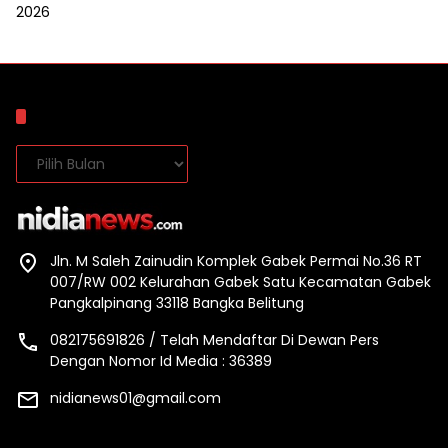
2026
Arsip
Arsip
Jln. M Saleh Zainudin Komplek Gabek Permai No.36 RT
007/RW 002 Kelurahan Gabek Satu Kecamatan Gabek
Pangkalpinang 33118 Bangka Belitung
082175691826 / Telah Mendaftar Di Dewan Pers
Dengan Nomor Id Media : 36389
nidianews01@gmail.com