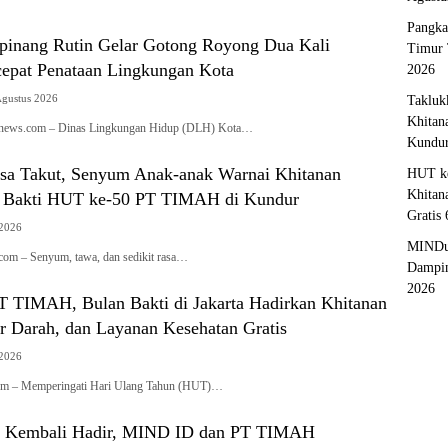
Pangka
inang Rutin Gelar Gotong Royong Dua Kali
Timur 
cepat Penataan Lingkungan Kota
2026
Agustus 2026
Takluk
Khitan
ianews.com – Dinas Lingkungan Hidup (DLH) Kota…
Kundu
sa Takut, Senyum Anak-anak Warnai Khitanan
HUT ke
Khitan
n Bakti HUT ke-50 PT TIMAH di Kundur
Gratis
 2026
MINDu
com – Senyum, tawa, dan sedikit rasa…
Dampin
2026
 TIMAH, Bulan Bakti di Jakarta Hadirkan Khitanan
r Darah, dan Layanan Kesehatan Gratis
 2026
com – Memperingati Hari Ulang Tahun (HUT)…
 Kembali Hadir, MIND ID dan PT TIMAH