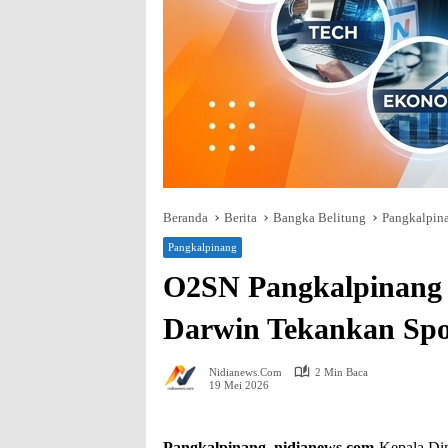
Beranda
Berita
Bangka Belitung
Pangkalpin
Pangkalpinang
O2SN Pangkalpinang 
Darwin Tekankan Spor
Nidianews.com
2 Min Baca
19 Mei 2026
Pangkalpinang, nidianews.com
-Kepala Di