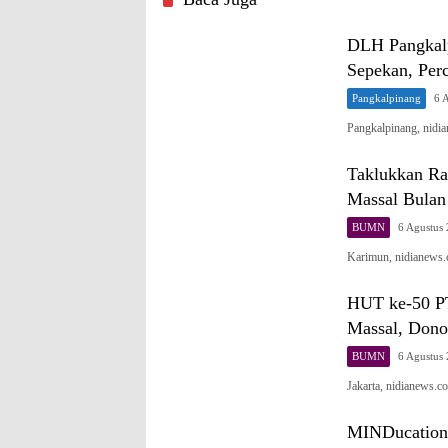
DLH Pangkalp
Sepekan, Per
Pangkalpinang
6 
Pangkalpinang, nid
Taklukkan Ra
Massal Bula
BUMN
6 Agustus
Karimun, nidianews.
HUT ke-50 PT
Massal, Dono
BUMN
6 Agustus
Jakarta, nidianews.
MINDucation