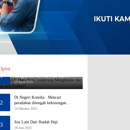
Opini
Mengapa ASN Masa Kini Cenderung
1
Menghindar dan Gak Mau Jadi
Pejabat?
29 April 2026
Di Negeri Konoha : Mencari
2
peradaban ditengah kekosongan
pendidikan
14 Oktober 2025
Sisi Lain Dari Ibadah Haji
3
18 Juni 2025