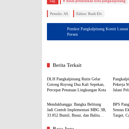
Tag:
dinas pendidikan kota pangkalpinang
Penulis: AS
Editor: Rudi Elv
Pemkot Pangkalpinang Komit Lunasi I
Persen
Berita Terkait
Pangkalpinang
Pangkal
DLH Pangkalpinang Rutin Gelar
Pangkalp
Gotong Royong Dua Kali Sepekan,
Pekerja 
Percepat Penataan Lingkungan Kota
Jalani Pe
Pangkalpinang
Pangkal
Mendukbangga: Bangka Belitung
BPS Pang
Jadi Contoh Implementasi MBG 3B,
Sensus E
33.852 Bumil, Busui, dan Balita
Target, C
Terlayani
Baca Juga