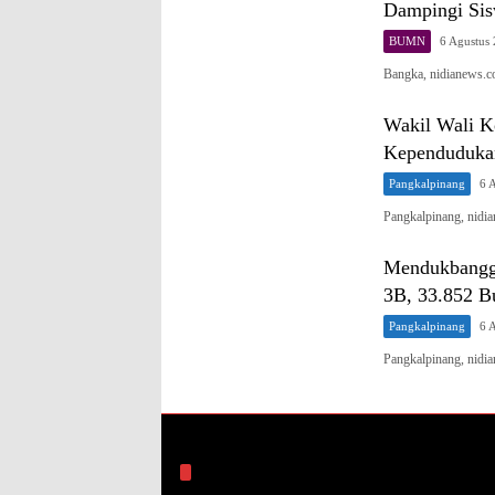
Dampingi Sis
BUMN
6 Agustus
Bangka, nidianews
Wakil Wali K
Kependuduka
Pangkalpinang
6 
Pangkalpinang, nid
Mendukbangga
3B, 33.852 Bu
Pangkalpinang
6 
Pangkalpinang, nid
Arsip