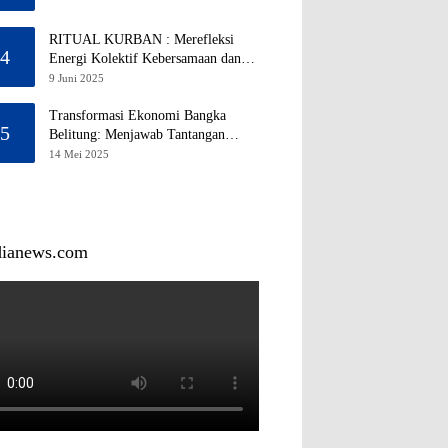
RITUAL KURBAN : Merefleksi
4
Energi Kolektif Kebersamaan dan
Mengeliminasi Sifat Kebinatangan
9 Juni 2025
Manusia
Transformasi Ekonomi Bangka
5
Belitung: Menjawab Tantangan
Melalui Pengelolaan Sumber Daya
14 Mei 2025
Alam yang Berkelanjutan
dianews.com