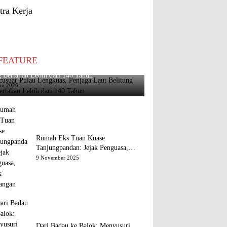
tra Kerja
FEATURE
usuar Pulau Lengkuas, Penjaga Laut Belitung
 Bertahan Lebih dari 140 Tahun
uni 2026
Rumah Eks Tuan Kuase
Tanjungpandan: Jejak Penguasa,
Jejak Kenangan
9 November 2025
Dari Badau ke Balok: Menyusuri