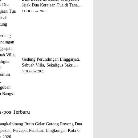
Jejak Dua Kerajaan Tua di Tanah
Belitung
11 Oktober 2025
Gedung Perundingan Linggarjati,
Sebuah Villa, Sekaligus Saksi
Diplomasi yang Mengubah Arah
5 Oktober 2025
Bangsa
s-pos Terbaru
ngkalpinang Rutin Gelar Gotong Royong Dua
epekan, Percepat Penataan Lingkungan Kota
6
s 2026