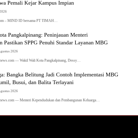
wa Pemali Kejar Kampus Impian
 2026
.com – MIND ID bersama PT TIMAH…
ota Pangkalpinang: Peninjauan Menteri
n Pastikan SPPG Penuhi Standar Layanan MBG
Agustus 2026
ianews.com — Wakil Wali Kota Pangkalpinang, Dessy…
: Bangka Belitung Jadi Contoh Implementasi MBG
mil, Busui, dan Balita Terlayani
Agustus 2026
ianews.com — Menteri Kependudukan dan Pembangunan Keluarga…