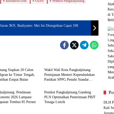
nidianews.com
O2SN
Pemkot Pangkalpinang
uran JKN, Budiyanto: Mei Ini Ditargetkan Capai 100
pinang
Pangkalpinang
inang Siapkan 20 Calon
Wakil Wali Kota Pangkalpinang:
Migran ke Timur Tengah,
Peninjauan Menteri Kependudukan
latihan Empat Bulan
Pastikan SPPG Penuhi Standar
pinang
Pangkalpinang
Layanan MBG
Po
kalpinang: Pendataan
Pemkot Pangkalpinang Gandeng
konomi 2026 Lampaui
PLN Optimalkan Penerimaan PBJT
apaian Tembus 85 Persen
Tenaga Listrik
DLH Pa
Kali S
Agustu