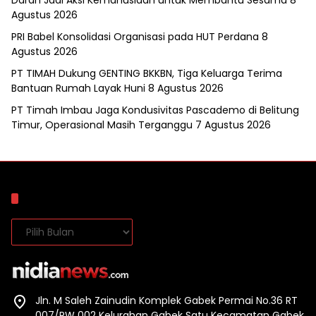
Darah Jadi Aksi Kemanusiaan untuk Membantu Sesama
8
Agustus 2026
PRI Babel Konsolidasi Organisasi pada HUT Perdana
8
Agustus 2026
PT TIMAH Dukung GENTING BKKBN, Tiga Keluarga Terima
Bantuan Rumah Layak Huni
8 Agustus 2026
PT Timah Imbau Jaga Kondusivitas Pascademo di Belitung
Timur, Operasional Masih Terganggu
7 Agustus 2026
Arsip
Arsip
Jln. M Saleh Zainudin Komplek Gabek Permai No.36 RT
007/RW 002 Kelurahan Gabek Satu Kecamatan Gabek