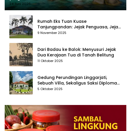
24 Juni 2026
Rumah Eks Tuan Kuase
Tanjungpandan: Jejak Penguasa, Jejak
Kenangan
9 November 2025
Dari Badau ke Balok: Menyusuri Jejak
Dua Kerajaan Tua di Tanah Belitung
11 Oktober 2025
Gedung Perundingan Linggarjati,
Sebuah Villa, Sekaligus Saksi Diplomasi
yang Mengubah Arah Bangsa
5 Oktober 2025