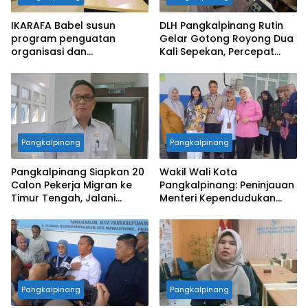
IKARAFA Babel susun
DLH Pangkalpinang Rutin
program penguatan
Gelar Gotong Royong Dua
organisasi dan
Kali Sepekan, Percepat
pemberdayaan alumni
Penataan Lingkungan Kota
Pangkalpinang
Pangkalpinang
Pangkalpinang Siapkan 20
Wakil Wali Kota
Calon Pekerja Migran ke
Pangkalpinang: Peninjauan
Timur Tengah, Jalani
Menteri Kependudukan
Pelatihan Empat Bulan
Pastikan SPPG Penuhi
Standar Layanan MBG
Pangkalpinang
Pangkalpinang