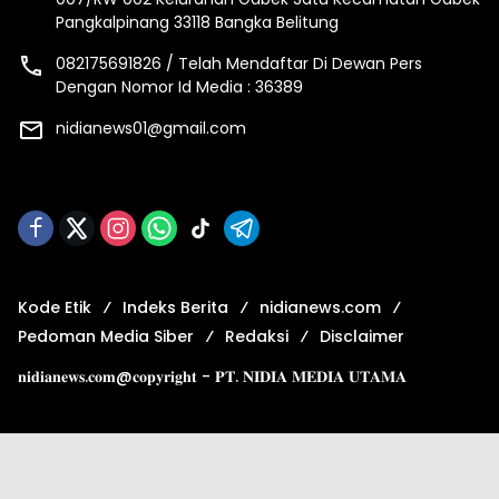
Pangkalpinang 33118 Bangka Belitung
082175691826 / Telah Mendaftar Di Dewan Pers
Dengan Nomor Id Media : 36389
nidianews01@gmail.com
Kode Etik
Indeks Berita
nidianews.com
Pedoman Media Siber
Redaksi
Disclaimer
𝐧𝐢𝐝𝐢𝐚𝐧𝐞𝐰𝐬.𝐜𝐨𝐦@𝐜𝐨𝐩𝐲𝐫𝐢𝐠𝐡𝐭 - 𝐏𝐓. 𝐍𝐈𝐃𝐈𝐀 𝐌𝐄𝐃𝐈𝐀 𝐔𝐓𝐀𝐌𝐀