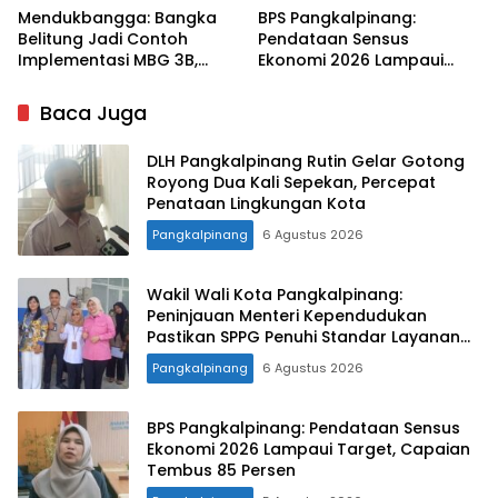
Mendukbangga: Bangka
BPS Pangkalpinang:
Belitung Jadi Contoh
Pendataan Sensus
Implementasi MBG 3B,
Ekonomi 2026 Lampaui
33.852 Bumil, Busui, dan
Target, Capaian Tembus
Balita Terlayani
85 Persen
Baca Juga
DLH Pangkalpinang Rutin Gelar Gotong
Royong Dua Kali Sepekan, Percepat
Penataan Lingkungan Kota
Pangkalpinang
6 Agustus 2026
Wakil Wali Kota Pangkalpinang:
Peninjauan Menteri Kependudukan
Pastikan SPPG Penuhi Standar Layanan
MBG
Pangkalpinang
6 Agustus 2026
BPS Pangkalpinang: Pendataan Sensus
Ekonomi 2026 Lampaui Target, Capaian
Tembus 85 Persen