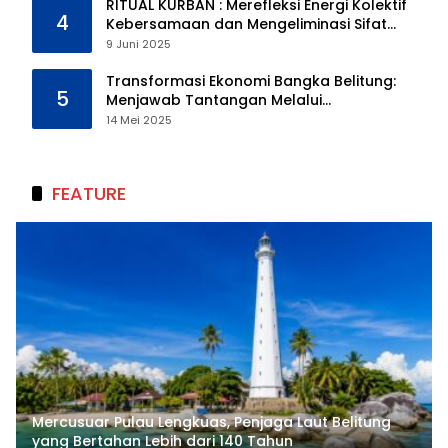
RITUAL KURBAN : Merefleksi Energi Kolektif
4
Kebersamaan dan Mengeliminasi Sifat
Kebinatangan Manusia
9 Juni 2025
Transformasi Ekonomi Bangka Belitung:
5
Menjawab Tantangan Melalui
Pengelolaan Sumber Daya Alam yang
14 Mei 2025
Berkelanjutan
FEATURE
Mercusuar Pulau Lengkuas, Penjaga Laut Belitung
yang Bertahan Lebih dari 140 Tahun