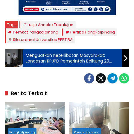
Tag:
Lusje Anneke Tabalujan
Pemkot Pangkalpinang
Pertiba Pangkalpinang
Silaturahmi Universitas PERTIBA
Menguatkan Keterlibatan Masyarakat:
Landasan RPJPD Pemerintah Belitung 20
Tahun Mendatang
Berita Terkait
Pangkalpinang
Pangkalpinang