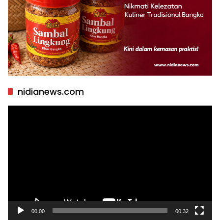
nidianews.com
Pemutar
Video
00:00
00:32