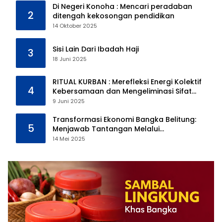
Di Negeri Konoha : Mencari peradaban
2
ditengah kekosongan pendidikan
14 Oktober 2025
Sisi Lain Dari Ibadah Haji
3
18 Juni 2025
RITUAL KURBAN : Merefleksi Energi Kolektif
4
Kebersamaan dan Mengeliminasi Sifat
Kebinatangan Manusia
9 Juni 2025
Transformasi Ekonomi Bangka Belitung:
5
Menjawab Tantangan Melalui
Pengelolaan Sumber Daya Alam yang
14 Mei 2025
Berkelanjutan