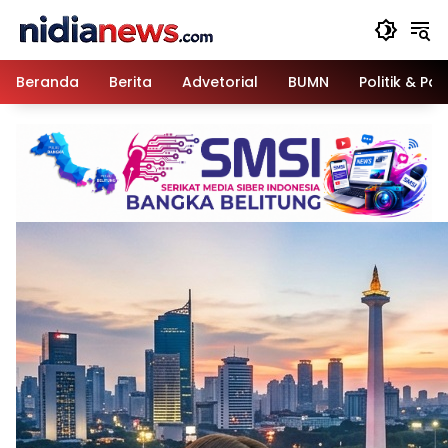
Langsung
ke
konten
Beranda
Berita
Advetorial
BUMN
Politik & Pa