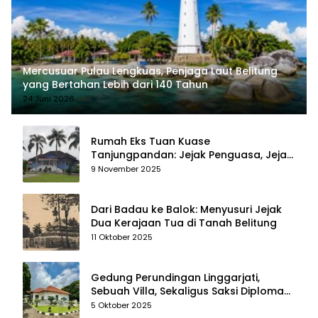
Mercusuar Pulau Lengkuas, Penjaga Laut Belitung
yang Bertahan Lebih dari 140 Tahun
24 Juni 2026
Rumah Eks Tuan Kuase
Tanjungpandan: Jejak Penguasa, Jejak
Kenangan
9 November 2025
Dari Badau ke Balok: Menyusuri Jejak
Dua Kerajaan Tua di Tanah Belitung
11 Oktober 2025
Gedung Perundingan Linggarjati,
Sebuah Villa, Sekaligus Saksi Diplomasi
yang Mengubah Arah Bangsa
5 Oktober 2025