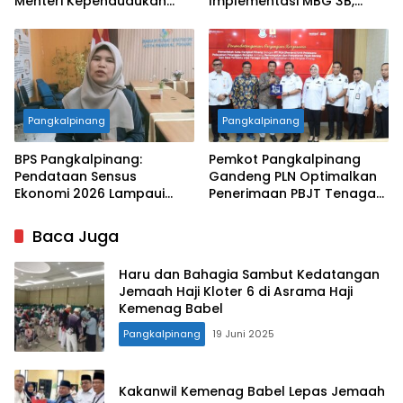
Menteri Kependudukan
Implementasi MBG 3B,
Pastikan SPPG Penuhi
33.852 Bumil, Busui, dan
Standar Layanan MBG
Balita Terlayani
Pangkalpinang
Pangkalpinang
BPS Pangkalpinang:
Pemkot Pangkalpinang
Pendataan Sensus
Gandeng PLN Optimalkan
Ekonomi 2026 Lampaui
Penerimaan PBJT Tenaga
Target, Capaian Tembus
Listrik
85 Persen
Baca Juga
Haru dan Bahagia Sambut Kedatangan
Jemaah Haji Kloter 6 di Asrama Haji
Kemenag Babel
Pangkalpinang
19 Juni 2025
Kakanwil Kemenag Babel Lepas Jemaah