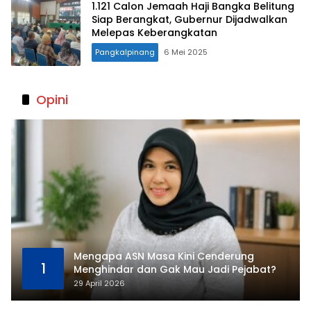
1.121 Calon Jemaah Haji Bangka Belitung
Siap Berangkat, Gubernur Dijadwalkan
Melepas Keberangkatan
Pangkalpinang
6 Mei 2025
Opini
Mengapa ASN Masa Kini Cenderung
1
Menghindar dan Gak Mau Jadi Pejabat?
29 April 2026