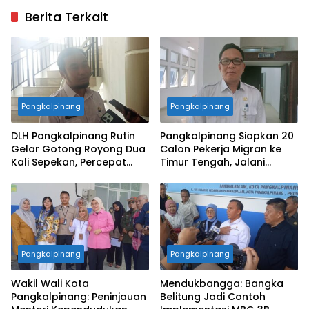
Berita Terkait
Pangkalpinang
Pangkalpinang
DLH Pangkalpinang Rutin
Pangkalpinang Siapkan 20
Gelar Gotong Royong Dua
Calon Pekerja Migran ke
Kali Sepekan, Percepat
Timur Tengah, Jalani
Penataan Lingkungan Kota
Pelatihan Empat Bulan
Pangkalpinang
Pangkalpinang
Wakil Wali Kota
Mendukbangga: Bangka
Pangkalpinang: Peninjauan
Belitung Jadi Contoh