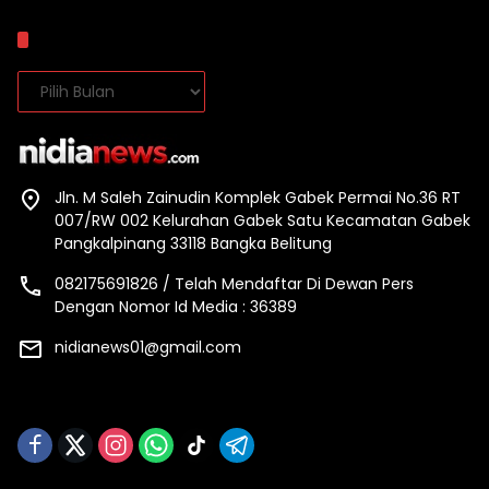
Arsip
Arsip
Jln. M Saleh Zainudin Komplek Gabek Permai No.36 RT
007/RW 002 Kelurahan Gabek Satu Kecamatan Gabek
Pangkalpinang 33118 Bangka Belitung
082175691826 / Telah Mendaftar Di Dewan Pers
Dengan Nomor Id Media : 36389
nidianews01@gmail.com