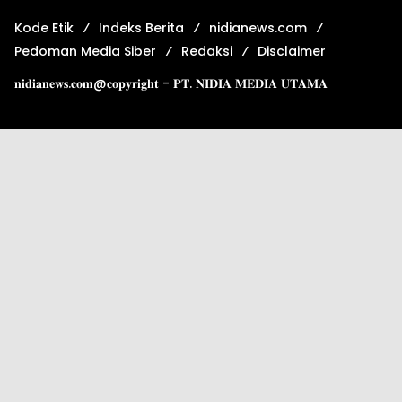
Kode Etik
Indeks Berita
nidianews.com
Pedoman Media Siber
Redaksi
Disclaimer
𝐧𝐢𝐝𝐢𝐚𝐧𝐞𝐰𝐬.𝐜𝐨𝐦@𝐜𝐨𝐩𝐲𝐫𝐢𝐠𝐡𝐭 - 𝐏𝐓. 𝐍𝐈𝐃𝐈𝐀 𝐌𝐄𝐃𝐈𝐀 𝐔𝐓𝐀𝐌𝐀