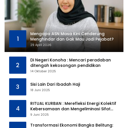
Mengapa ASN Masa Kini Cenderung
1
Menghindar dan Gak Mau Jadi Pejabat?
29 April 2026
Di Negeri Konoha : Mencari peradaban
2
ditengah kekosongan pendidikan
14 Oktober 2025
Sisi Lain Dari Ibadah Haji
3
18 Juni 2025
RITUAL KURBAN : Merefleksi Energi Kolektif
4
Kebersamaan dan Mengeliminasi Sifat
Kebinatangan Manusia
9 Juni 2025
Transformasi Ekonomi Bangka Belitung: