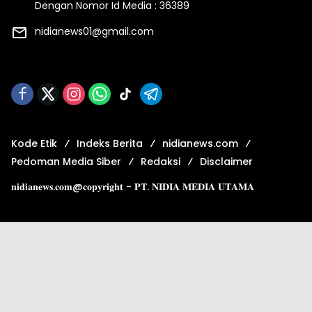
Dengan Nomor Id Media : 36389
nidianews01@gmail.com
Kode Etik
Indeks Berita
nidianews.com
Pedoman Media Siber
Redaksi
Disclaimer
𝐧𝐢𝐝𝐢𝐚𝐧𝐞𝐰𝐬.𝐜𝐨𝐦@𝐜𝐨𝐩𝐲𝐫𝐢𝐠𝐡𝐭 - 𝐏𝐓. 𝐍𝐈𝐃𝐈𝐀 𝐌𝐄𝐃𝐈𝐀 𝐔𝐓𝐀𝐌𝐀