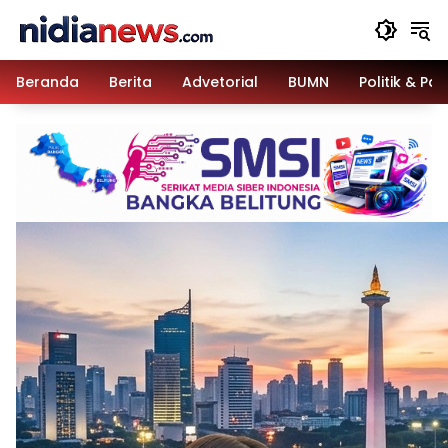
Langsung
ke
konten
Beranda
Berita
Advetorial
BUMN
Politik & Pa