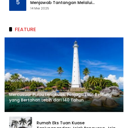
5
Menjawab Tantangan Melalui
Pengelolaan Sumber Daya Alam yang
14 Mei 2025
Berkelanjutan
FEATURE
Mercusuar Pulau Lengkuas, Penjaga Laut Belitung
yang Bertahan Lebih dari 140 Tahun
24 Juni 2026
Rumah Eks Tuan Kuase