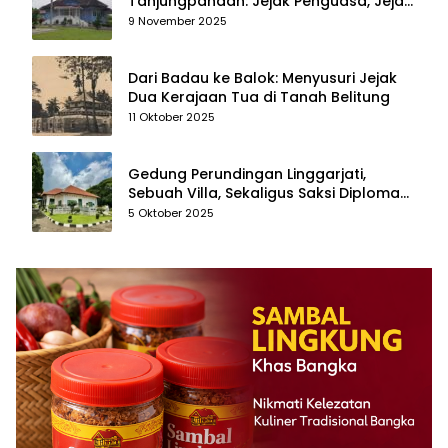
Tanjungpandan: Jejak Penguasa, Jejak
Kenangan
9 November 2025
Dari Badau ke Balok: Menyusuri Jejak
Dua Kerajaan Tua di Tanah Belitung
11 Oktober 2025
Gedung Perundingan Linggarjati,
Sebuah Villa, Sekaligus Saksi Diplomasi
yang Mengubah Arah Bangsa
5 Oktober 2025