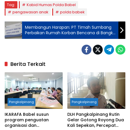
Tag:
Kabid Humas Polda Babel
pengawasan anak
polda babek
Membangun Harapan: PT Timah Sumbang
Perbaikan Rumah Korban Bencana di Bangka
Belitung
Berita Terkait
Pangkalpinang
Pangkalpinang
IKARAFA Babel susun
DLH Pangkalpinang Rutin
program penguatan
Gelar Gotong Royong Dua
organisasi dan
Kali Sepekan, Percepat