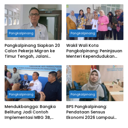
pemberdayaan alumni
Penataan Lingkungan Kota
Pangkalpinang
Pangkalpinang
Pangkalpinang Siapkan 20
Wakil Wali Kota
Calon Pekerja Migran ke
Pangkalpinang: Peninjauan
Timur Tengah, Jalani
Menteri Kependudukan
Pelatihan Empat Bulan
Pastikan SPPG Penuhi
Standar Layanan MBG
Pangkalpinang
Pangkalpinang
Mendukbangga: Bangka
BPS Pangkalpinang:
Belitung Jadi Contoh
Pendataan Sensus
Implementasi MBG 3B,
Ekonomi 2026 Lampaui
33.852 Bumil, Busui, dan
Target, Capaian Tembus