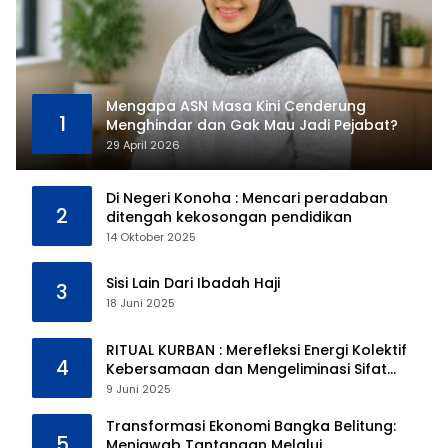
Mengapa ASN Masa Kini Cenderung
1
Menghindar dan Gak Mau Jadi Pejabat?
29 April 2026
Di Negeri Konoha : Mencari peradaban
2
ditengah kekosongan pendidikan
14 Oktober 2025
Sisi Lain Dari Ibadah Haji
3
18 Juni 2025
RITUAL KURBAN : Merefleksi Energi Kolektif
4
Kebersamaan dan Mengeliminasi Sifat
Kebinatangan Manusia
9 Juni 2025
Transformasi Ekonomi Bangka Belitung:
5
Menjawab Tantangan Melalui