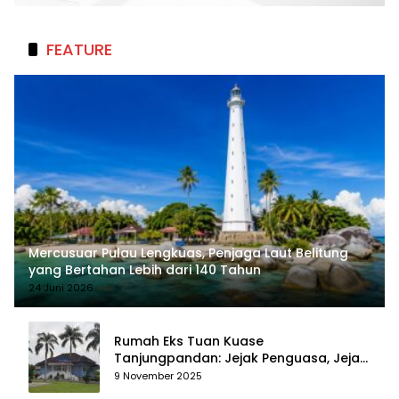
FEATURE
Mercusuar Pulau Lengkuas, Penjaga Laut Belitung
yang Bertahan Lebih dari 140 Tahun
24 Juni 2026
Rumah Eks Tuan Kuase
Tanjungpandan: Jejak Penguasa, Jejak
Kenangan
9 November 2025