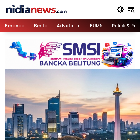
Langsung
ke
konten
Beranda
Berita
Advetorial
BUMN
Politik & Pa