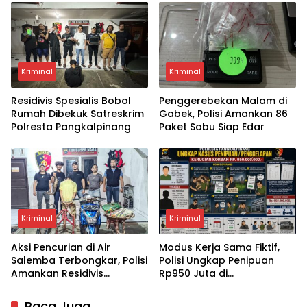
Pangkalpinang
Kriminal
Kriminal
Residivis Spesialis Bobol
Penggerebekan Malam di
Rumah Dibekuk Satreskrim
Gabek, Polisi Amankan 86
Polresta Pangkalpinang
Paket Sabu Siap Edar
Kriminal
Kriminal
Aksi Pencurian di Air
Modus Kerja Sama Fiktif,
Salemba Terbongkar, Polisi
Polisi Ungkap Penipuan
Amankan Residivis
Rp950 Juta di
Narkoba
Pangkalpinang
Baca Juga