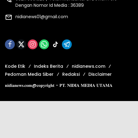
Dengan Nomor Id Media : 36389
nidianews01@gmail.com
Kode Etik
Indeks Berita
nidianews.com
Pedoman Media Siber
Redaksi
Disclaimer
𝐧𝐢𝐝𝐢𝐚𝐧𝐞𝐰𝐬.𝐜𝐨𝐦@𝐜𝐨𝐩𝐲𝐫𝐢𝐠𝐡𝐭 - 𝐏𝐓. 𝐍𝐈𝐃𝐈𝐀 𝐌𝐄𝐃𝐈𝐀 𝐔𝐓𝐀𝐌𝐀