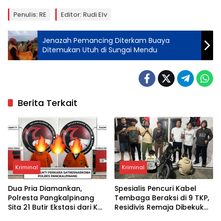
Penulis: RE
Editor: Rudi Elv
Jenazah Pemancing Diterkam Buaya
Ditemukan Utuh di Sungai Mendu
Berita Terkait
Kriminal
Kriminal
Dua Pria Diamankan,
Spesialis Pencuri Kabel
Polresta Pangkalpinang
Tembaga Beraksi di 9 TKP,
Sita 21 Butir Ekstasi dari Kos
Residivis Remaja Dibekuk
di Rangkui
Tim Buser Naga Polresta