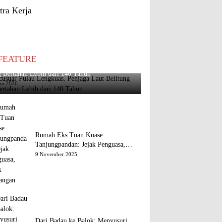
tra Kerja
FEATURE
usuar Pulau Lengkuas, Penjaga Laut Belitung
 Bertahan Lebih dari 140 Tahun
uni 2026
Rumah Eks Tuan Kuase
Tanjungpandan: Jejak Penguasa,
Jejak Kenangan
9 November 2025
Dari Badau ke Balok: Menyusuri