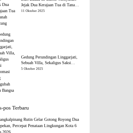
Jejak Dua Kerajaan Tua di Tanah
Belitung
11 Oktober 2025
Gedung Perundingan Linggarjati,
Sebuah Villa, Sekaligus Saksi
Diplomasi yang Mengubah Arah
5 Oktober 2025
Bangsa
s-pos Terbaru
ngkalpinang Rutin Gelar Gotong Royong Dua
epekan, Percepat Penataan Lingkungan Kota
6
s 2026