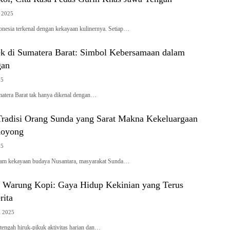
 2025
nesia terkenal dengan kekayaan kulinernya. Setiap…
lek di Sumatera Barat: Simbol Kebersamaan dalam
gan
25
atera Barat tak hanya dikenal dengan…
Tradisi Orang Sunda yang Sarat Makna Kekeluargaan
Royong
25
lam kekayaan budaya Nusantara, masyarakat Sunda…
 Warung Kopi: Gaya Hidup Kekinian yang Terus
ita
i 2025
engah hiruk-pikuk aktivitas harian dan…