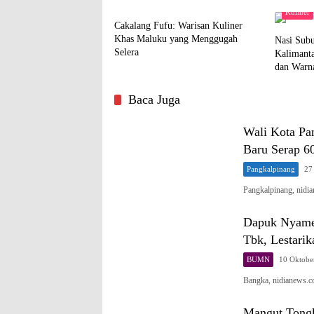
Menggoda
Kuliner
Cakalang Fufu: Warisan Kuliner
Khas Maluku yang Menggugah
Nasi Subu
Selera
Kalimant
dan Warn
Baca Juga
Wali Kota Pa
Baru Serap 6
Pangkalpinang
27
Pangkalpinang, nid
Dapuk Nyame
Tbk, Lestari
BUMN
10 Oktobe
Bangka, nidianews.
Mangut Tongk