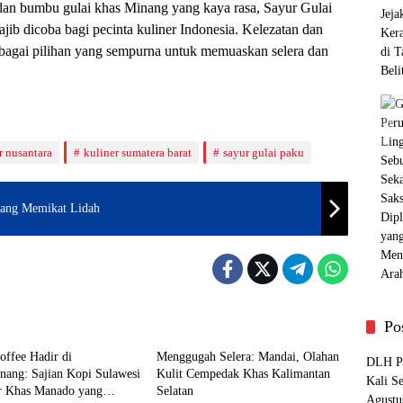
dan bumbu gulai khas Minang yang kaya rasa, Sayur Gulai
ib dicoba bagi pecinta kuliner Indonesia. Kelezatan dan
sebagai pilihan yang sempurna untuk memuaskan selera dan
r nusantara
kuliner sumatera barat
sayur gulai paku
 yang Memikat Lidah
Kuliner
Po
offee Hadir di
Menggugah Selera: Mandai, Olahan
DLH Pa
nang: Sajian Kopi Sulawesi
Kulit Cempedak Khas Kalimantan
Kali S
r Khas Manado yang
Selatan
Agustu