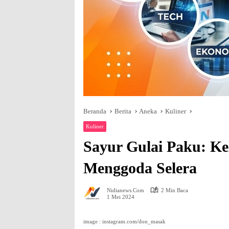
Beranda
Berita
Aneka
Kuliner
Kuliner
Sayur Gulai Paku: K
Menggoda Selera
Nidianews.com
2 Min Baca
1 Mei 2024
image : instagram.com/don_masak