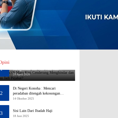
Opini
Mengapa ASN Masa Kini Cenderung
1
Menghindar dan Gak Mau Jadi
Pejabat?
29 April 2026
Di Negeri Konoha : Mencari
2
peradaban ditengah kekosongan
pendidikan
14 Oktober 2025
Sisi Lain Dari Ibadah Haji
3
18 Juni 2025