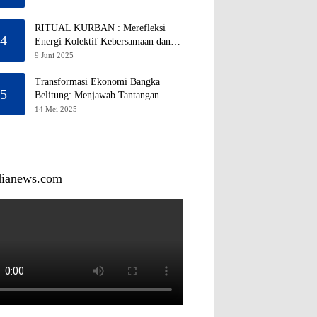
RITUAL KURBAN : Merefleksi
4
Energi Kolektif Kebersamaan dan
Mengeliminasi Sifat Kebinatangan
9 Juni 2025
Manusia
Transformasi Ekonomi Bangka
5
Belitung: Menjawab Tantangan
Melalui Pengelolaan Sumber Daya
14 Mei 2025
Alam yang Berkelanjutan
dianews.com