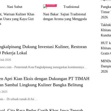
 Selera
Kuliner
Pangka
Timur 
t, Warisan Kuliner Khas
Nasi Bakar: Sajian Tradisional
2026
an Utara yang Kaya Gizi
dengan Aroma yang Menggoda
a
Takluk
Khitan
Kundu
HUT ke
ngkalpinang Dukung Investasi Kuliner, Restoran
Khitan
0 Pekerja Lokal
Gratis
 Juli 2026
MINDu
Dampin
ianews.com – Pemerintah Kota Pangkalpinang menegaskan komitmennya…
2026
n Apri Kian Eksis dengan Dukungan PT TIMAH
kan Sambal Lingkung Kuliner Bangka Belitung
r 2025
com – Di sebuah rumah di Air…
ol, Cita Rasa Pedas Gurih Khas Jawa Tengah