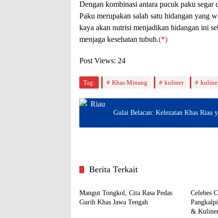
Dengan kombinasi antara pucuk paku segar 
Paku merupakan salah satu hidangan yang waj
kaya akan nutrisi menjadikan hidangan ini 
menjaga kesehatan tubuh.
(*)
Post Views:
24
Tag:
Khas Minang
kuliner
kuline
Gulai Belacan: Kelezatan Khas Riau
Berita Terkait
Kuliner
Kuliner
Mangut Tongkol, Cita Rasa Pedas
Celebes C
Gurih Khas Jawa Tengah
Pangkalpi
& Kuline
Kuliner