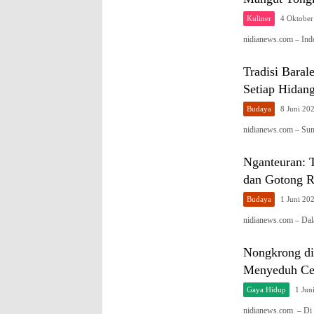
Kuliner
4 Oktober
nidianews.com – Indo
Tradisi Bara
Setiap Hidan
Budaya
8 Juni 20
nidianews.com – Sum
Nganteuran: 
dan Gotong 
Budaya
1 Juni 20
nidianews.com – Da
Nongkrong di
Menyeduh Cer
Gaya Hidup
1 Jun
nidianews.com – Di t